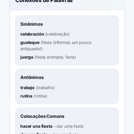
Conexões de Palavras
Sinônimos
celebración
(
celebração
)
guateque
(
festa (informal, um pouco
antiquado)
)
juerga
(
festa animada, farra
)
Antônimos
trabajo
(
trabalho
)
rutina
(
rotina
)
Colocações Comuns
hacer una fiesta
–
dar uma festa