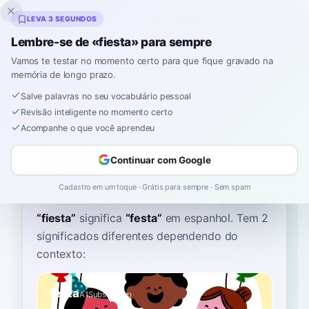
Inklingo
LEVA 3 SEGUNDOS
Lembre-se de «fiesta» para sempre
Vamos te testar no momento certo para que fique gravado na
memória de longo prazo.
Dicionário
Salve palavras no seu vocabulário pessoal
Revisão inteligente no momento certo
Início
›
Espanhol
›
Dicionário
›
fiesta
Acompanhe o que você aprendeu
fiesta
Continuar com Google
fyes-tah
ˈfjesta
Cadastro em um toque · Grátis para sempre · Sem spam
“
fiesta
”
significa
“
festa
”
em espanhol
. Tem 2
significados diferentes dependendo do
contexto:
festa
A1
Substantivo