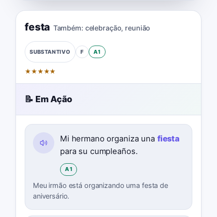
festa
Também:
celebração
,
reunião
F
A1
SUBSTANTIVO
★
★
★
★
★
📝 Em Ação
Mi hermano organiza una
fiesta
para su cumpleaños.
A1
Meu irmão está organizando uma festa de
aniversário.