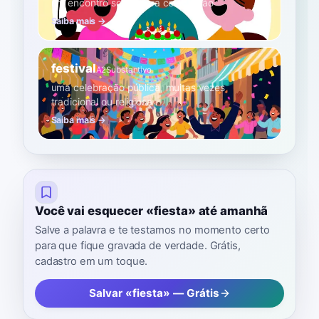
um encontro social para celebração
Saiba mais →
festival
A2
Substantivo
uma celebração pública, muitas vezes
tradicional ou religiosa
Saiba mais →
Você vai esquecer «fiesta» até amanhã
Salve a palavra e te testamos no momento certo
para que fique gravada de verdade. Grátis,
cadastro em um toque.
Salvar «fiesta» — Grátis