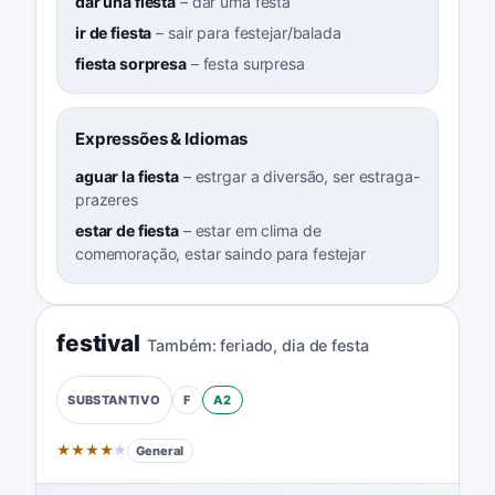
dar una fiesta
–
dar uma festa
ir de fiesta
–
sair para festejar/balada
fiesta sorpresa
–
festa surpresa
Expressões & Idiomas
aguar la fiesta
–
estrgar a diversão, ser estraga-
prazeres
estar de fiesta
–
estar em clima de
comemoração, estar saindo para festejar
festival
Também:
feriado
,
dia de festa
F
A2
SUBSTANTIVO
★
★
★
★
★
General