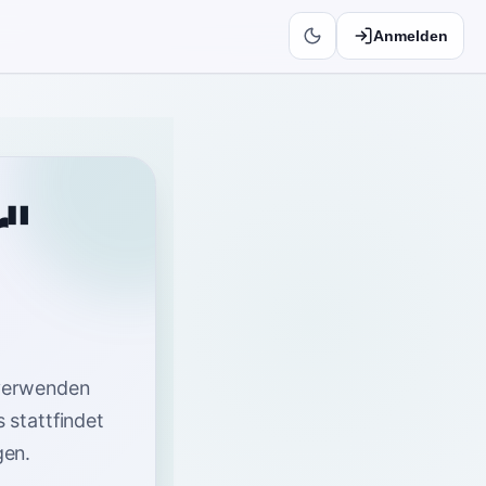
Anmelden
"
verwenden
 stattfindet
gen
.