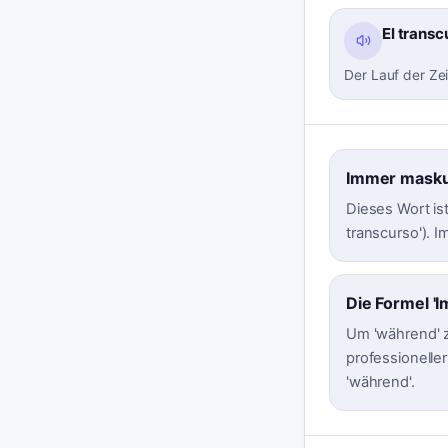
El transc
Der Lauf der Zeit
Immer masku
Dieses Wort ist
transcurso'). I
Die Formel 'I
Um 'während' z
professioneller
'während'.