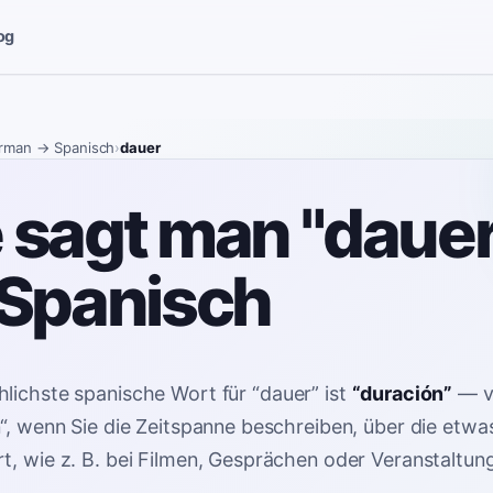
og
rman
→ Spanisch
›
dauer
 sagt man "dauer
 Spanisch
lichste spanische Wort für
“
dauer
”
ist
“
duración
”
—
n“, wenn Sie die Zeitspanne beschreiben, über die etwas
t, wie z. B. bei Filmen, Gesprächen oder Veranstaltun