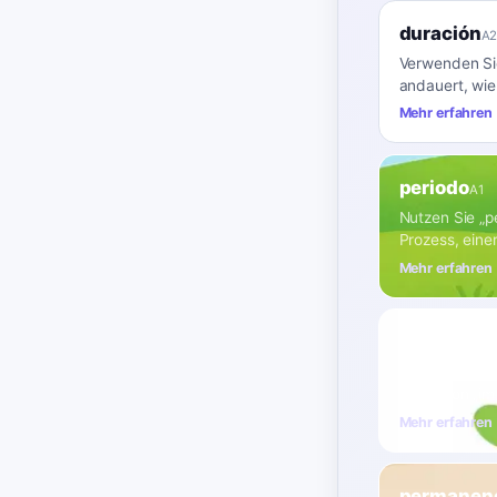
duración
A
Verwenden Sie
andauert, wie
Mehr erfahren
periodo
A1
Nutzen Sie „p
Prozess, eine
Mehr erfahren
transcurs
Wählen Sie „t
Sinne von „im 
Mehr erfahren
permanen