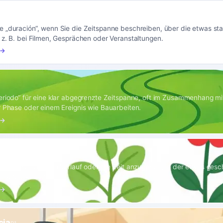
2
 „duración“, wenn Sie die Zeitspanne beschreiben, über die etwas sta
 z. B. bei Filmen, Gesprächen oder Veranstaltungen.
 →
eriodo“ für eine klar abgegrenzte Zeitspanne, oft im Zusammenhang mi
r Phase oder einem Ereignis wie Bauarbeiten.
 →
o
B1
ranscurso“, um den Verlauf oder die Zeit anzugeben, in der etwas gesch
Laufe der Zeit“.
 →
cia