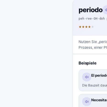
periodo
peh-ree-OH-doh
★
★
★
★
★
Nutzen Sie „peri
Prozess, einer P
Beispiele
El period
Die Bauzeit dau
Necesita