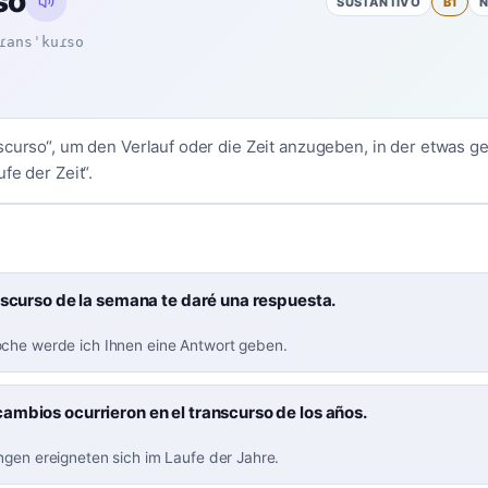
so
SUSTANTIVO
B1
ɾansˈkuɾso
scurso“, um den Verlauf oder die Zeit anzugeben, in der etwas ge
fe der Zeit“.
nscurso de la semana te daré una respuesta.
che werde ich Ihnen eine Antwort geben.
mbios ocurrieron en el transcurso de los años.
ngen ereigneten sich im Laufe der Jahre.