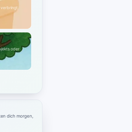
 verbringt
jekts oder
ten dich morgen,