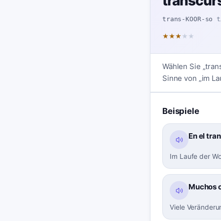
transcur
trans-KOOR-so
t
★
★
★
★
★
Wählen Sie „tran
Sinne von „im Lau
Beispiele
En el tra
Im Laufe der Wo
Muchos ca
Viele Veränderu