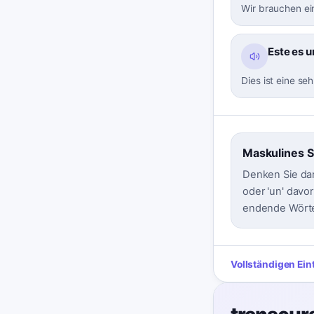
Wir brauchen ei
Este es 
Dies ist eine se
Maskulines S
Denken Sie dar
oder 'un' davor
endende Wörte
Vollständigen Ein