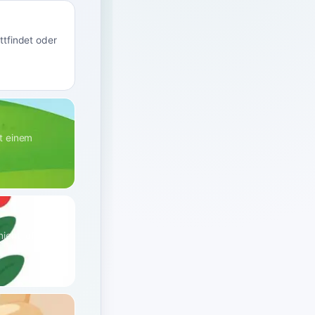
ttfindet oder
t einem
ieht, oft im