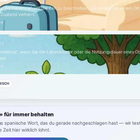
B1
 „permanencia“, um die Zeit zu beschreiben, die jemand an einem Ort
 Zustand verharrt.
 →
C1
xistencia“, wenn Sie die Lebensdauer oder die Nutzungsdauer eines Ob
nen.
 →
NISCH
» für immer behalten
as spanische Wort, das du gerade nachgeschlagen hast — wir tes
 Zeit hier wirklich lohnt.