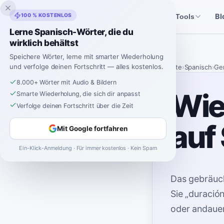
Inklingo
100 % KOSTENLOS
Bl
Geschichten
Spanische Tools
Lerne Spanisch-Wörter, die du
wirklich behältst
Speichere Wörter, lerne mit smarter Wiederholung
und verfolge deinen Fortschritt — alles kostenlos.
Startseite
›
Spanisch
›
Ge
8.000+ Wörter mit Audio & Bildern
Wie
Smarte Wiederholung, die sich dir anpasst
Verfolge deinen Fortschritt über die Zeit
auf
Mit Google fortfahren
Ein-Klick-Anmeldung · Für immer kostenlos · Kein Spam
Das gebräuch
Sie „duració
oder andauer