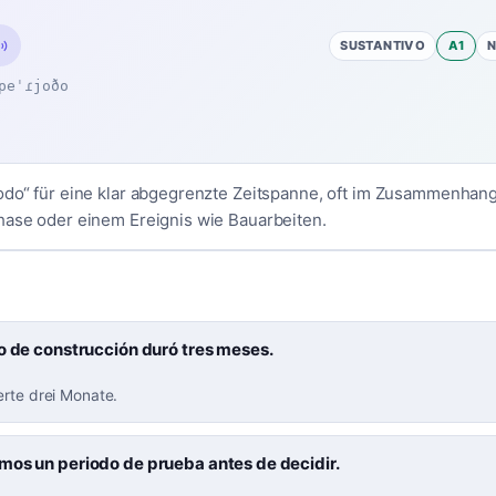
SUSTANTIVO
A1
peˈɾjoðo
odo“ für eine klar abgegrenzte Zeitspanne, oft im Zusammenhan
hase oder einem Ereignis wie Bauarbeiten.
o de construcción duró tres meses.
erte drei Monate.
mos un periodo de prueba antes de decidir.