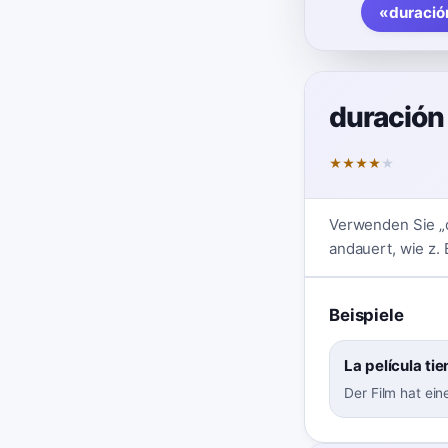
«duració
duración
★
★
★
★
★
Verwenden Sie „d
andauert, wie z.
Beispiele
La película ti
Der Film hat ei