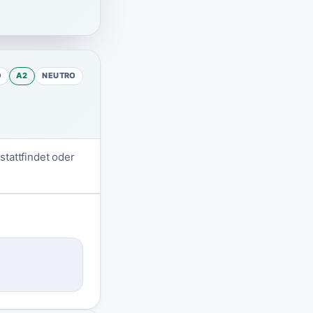
O
A2
NEUTRO
tattfindet oder