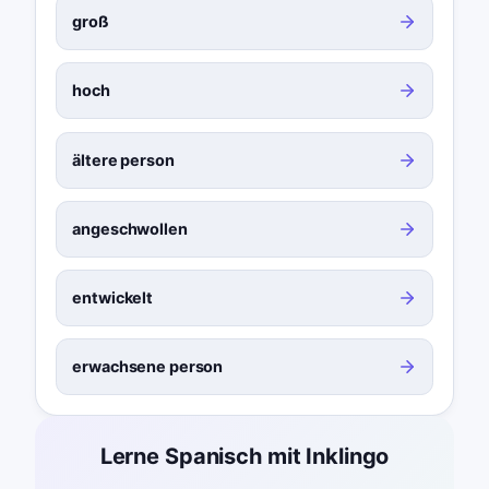
groß
hoch
ältere person
angeschwollen
entwickelt
erwachsene person
Lerne Spanisch mit Inklingo