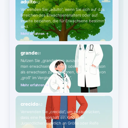
adulto
A2
Verwenden Sie „adulto“, wenn Sie sich auf das
Erreichen des Erwachsenenalters oder auf
Inhalte beziehen, die für Erwachsene bestimmt
sind.
Mehr erfahren →
grande
B1
Nutzen Sie „grande“, um auszudrücken, dass
man erwachsen sein wird oder um eine Person
als erwachsen zu bezeichnen, oft im Sinne von
„groß“ im Vergleich zu „klein“.
Mehr erfahren →
crecido
A2
Verwenden Sie „crecido“, um auszudrücken,
dass eine Person (oft ein Kind oder
Jugendlicher) sichtlich an Größe oder Reife