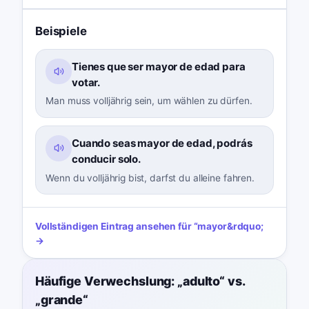
Beispiele
Tienes que ser mayor de edad para
votar.
Man muss volljährig sein, um wählen zu dürfen.
Cuando seas mayor de edad, podrás
conducir solo.
Wenn du volljährig bist, darfst du alleine fahren.
Vollständigen Eintrag ansehen für
“
mayor
&rdquo;
→
Häufige Verwechslung: „adulto“ vs.
„grande“