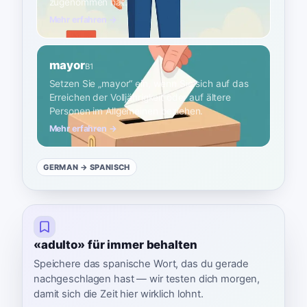
zugenommen hat.
Mehr erfahren →
mayor
B1
Setzen Sie „mayor“ ein, wenn Sie sich auf das
Erreichen der Volljährigkeit oder auf ältere
Personen im Allgemeinen beziehen.
Mehr erfahren →
GERMAN
→ SPANISCH
«adulto» für immer behalten
Speichere das spanische Wort, das du gerade
nachgeschlagen hast — wir testen dich morgen,
damit sich die Zeit hier wirklich lohnt.