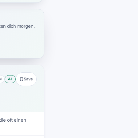
ten dich morgen,
N
A1
Save
ie oft einen