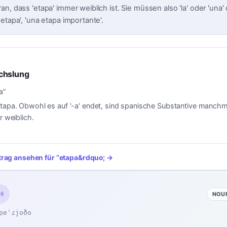
n, dass 'etapa' immer weiblich ist. Sie müssen also 'la' oder 'una'
etapa', 'una etapa importante'.
chslung
a
”
tapa. Obwohl es auf '-a' endet, sind spanische Substantive manchmal
r weiblich.
trag ansehen für
“
etapa
&rdquo; →
NOU
peˈɾjoðo