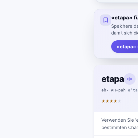
«etapa» f
Speichere d
damit sich die
«etapa» 
etapa
eh-TAH-pah
eˈta
★
★
★
★
★
Verwenden Sie 'e
bestimmten Chara