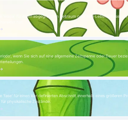
 'etapa' für einen abgegrenzten Zeitraum oder eine Lebensphase, die 
harakter hat.
 →
eriodo', wenn Sie sich auf eine allgemeine Zeitspanne oder Dauer bezi
nterteilungen.
 →
 'fase' für einen klar definierten Abschnitt innerhalb eines größeren P
r für physikalische Zustände.
 →