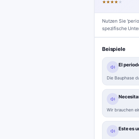
★
★
★
★
★
Nutzen Sie 'peri
spezifische Unte
Beispiele
El period
Die Bauphase da
Necesita
Wir brauchen ei
Este es 