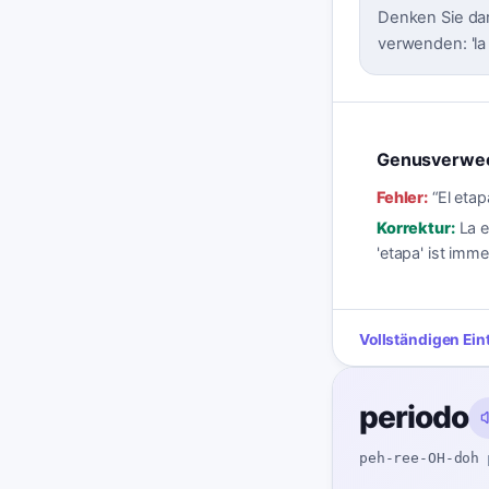
Denken Sie dara
verwenden: 'la 
Genusverwe
Fehler:
“
El etap
Korrektur:
La e
'etapa' ist imme
Vollständigen Ein
periodo
peh-ree-OH-doh