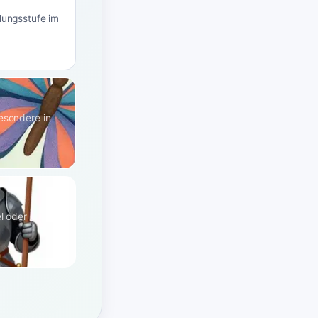
klungsstufe im
besondere in
el oder