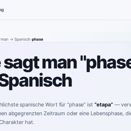
og
rman
→ Spanisch
›
phase
 sagt man "phas
 Spanisch
lichste spanische Wort für
“
phase
”
ist
“
etapa
”
—
ver
einen abgegrenzten Zeitraum oder eine Lebensphase, die
Charakter hat
.