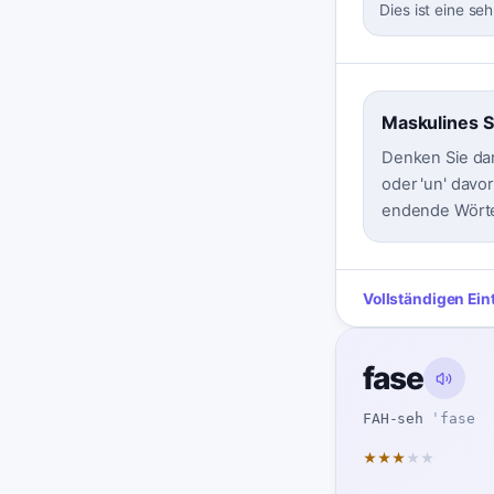
Dies ist eine se
Maskulines S
Denken Sie dar
oder 'un' davor
endende Wörte
Vollständigen Ein
fase
FAH-seh
ˈfase
★
★
★
★
★