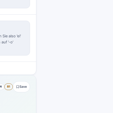
Sie also 'el'
 auf '-o'
N
B1
Save