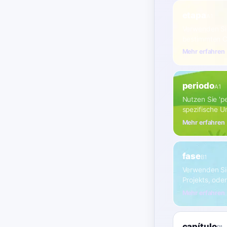
etapa
A1
Verwenden Sie
bestimmten C
Mehr erfahren
periodo
A1
Nutzen Sie 'p
spezifische U
Mehr erfahren
fase
B1
Verwenden Sie
Projekts, ode
Mehr erfahren
capítulo