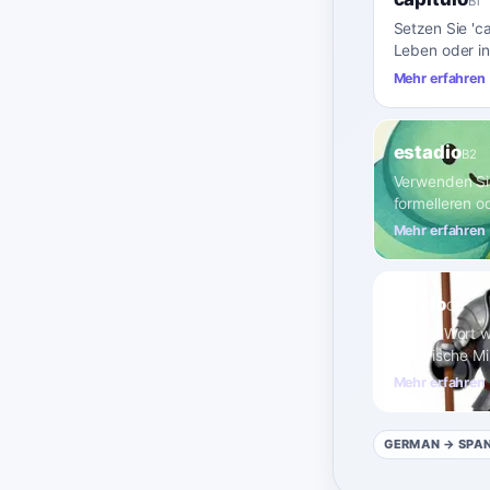
B1
Setzen Sie 'c
Leben oder in
Mehr erfahren
estadio
B2
Verwenden Sie
formelleren o
Mehr erfahren
tercio
C1
Dieses Wort wi
historische Mi
Mehr erfahren
GERMAN
→ SPA