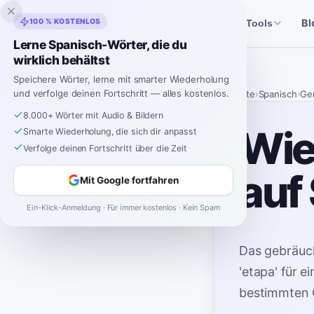
Inklingo
100 % KOSTENLOS
Bl
Geschichten
Spanische Tools
Lerne Spanisch-Wörter, die du
wirklich behältst
Speichere Wörter, lerne mit smarter Wiederholung
und verfolge deinen Fortschritt — alles kostenlos.
Startseite
›
Spanisch
›
Ge
8.000+ Wörter mit Audio & Bildern
Wie
Smarte Wiederholung, die sich dir anpasst
Verfolge deinen Fortschritt über die Zeit
auf
Mit Google fortfahren
Ein-Klick-Anmeldung · Für immer kostenlos · Kein Spam
Das gebräuch
'etapa' für 
bestimmten 