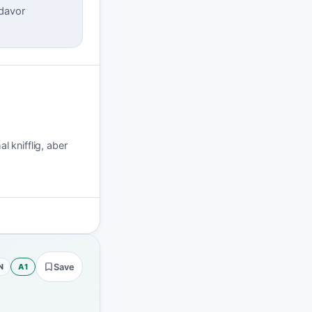
 davor
 knifflig, aber
N
A1
Save