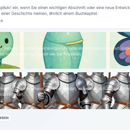
apítulo' ein, wenn Sie einen wichtigen Abschnitt oder eine neue Entwic
 einer Geschichte meinen, ähnlich einem Buchkapitel.
 →
 'estadio' für eine Entwicklungsstufe oder einen Fortschrittsgrad, ins
der technischen Kontexten wie bei Projekten.
 →
rd im Sinne von 'Phase' nicht verwendet; es bezieht sich auf ein Dritt
litäreinheiten.
 →
NISCH