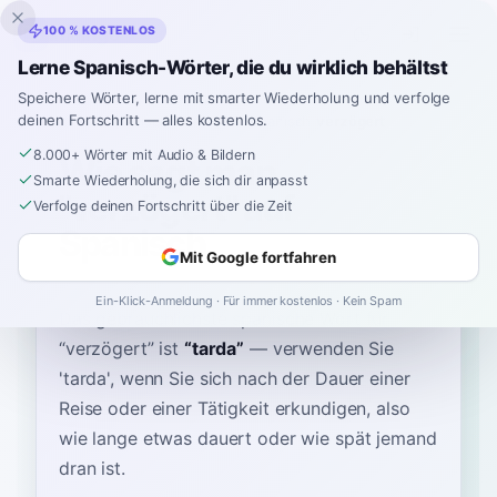
Inklingo
100 % KOSTENLOS
Lerne Spanisch-Wörter, die du wirklich behältst
Speichere Wörter, lerne mit smarter Wiederholung und verfolge
deinen Fortschritt — alles kostenlos.
Startseite
›
Spanisch
›
German
→ Spanisch
›
verzögert
8.000+ Wörter mit Audio & Bildern
Wie sagt man
Smarte Wiederholung, die sich dir anpasst
"verzögert" auf
Verfolge deinen Fortschritt über die Zeit
Spanisch
Mit Google fortfahren
Ein-Klick-Anmeldung · Für immer kostenlos · Kein Spam
Das gebräuchlichste spanische Wort für
“
verzögert
”
ist
“
tarda
”
—
verwenden Sie
'tarda', wenn Sie sich nach der Dauer einer
Reise oder einer Tätigkeit erkundigen, also
wie lange etwas dauert oder wie spät jemand
dran ist
.