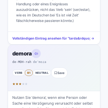
Handlung oder eines Ereignisses
auszudrücken, nicht das Verb 'sein' (ser/estar),
wie es im Deutschen bei 'Es ist viel Zeit'
fälschlicherweise passieren könnte.)
Vollständigen Eintrag ansehen für
“
tarda
&rdquo; →
demora
de-MOH-rah
deˈmoɾa
VERB
B1
NEUTRAL
Save
★
★
★
★
★
Nutzen Sie 'demora', wenn eine Person oder
Sache eine Verzögerung verursacht oder selbst