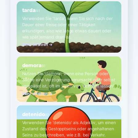
tarda
A1
Verwenden Sie 'tarda', wenn Sie sich nach der
Dauer einer Reise oder einer Tätigkeit
erkundigen, also wie lange etwas dauert oder
wie spät jemand dran ist.
Mehr erfahren →
demora
B1
Nutzen Sie 'demora', wenn eine Person oder
Sache eine Verzögerung verursacht oder selbst
verspätet ist, oft im Sinne von 'sich Zeit lassen'.
Mehr erfahren →
detenido
B2
Verwenden Sie 'detenido' als Adjektiv, um einen
Zustand des Gestopptseins oder angehaltenen
Seins zu beschreiben, wie z.B. bei Verkehr.