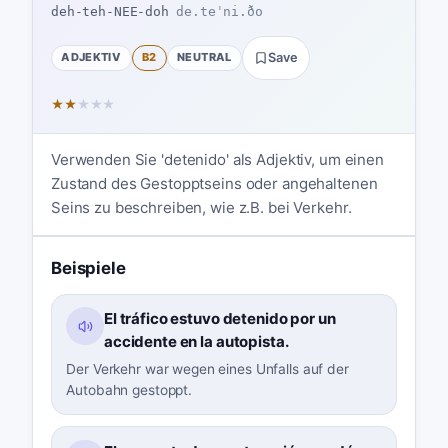
deh-teh-NEE-doh
de.teˈni.ðo
ADJEKTIV
B2
NEUTRAL
Save
★
★
★
★
★
Verwenden Sie 'detenido' als Adjektiv, um einen
Zustand des Gestopptseins oder angehaltenen
Seins zu beschreiben, wie z.B. bei Verkehr.
Beispiele
El tráfico estuvo detenido por un
accidente en la autopista.
Der Verkehr war wegen eines Unfalls auf der
Autobahn gestoppt.