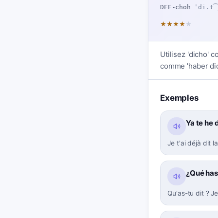
DEE-choh
ˈdi.t͡
★
★
★
★
★
Utilisez 'dicho' 
comme 'haber dic
Exemples
Ya te he 
Je t'ai déjà dit l
¿Qué has 
Qu'as-tu dit ? J