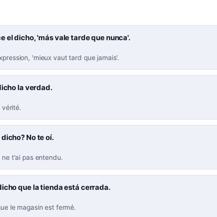
 el dicho, 'más vale tarde que nunca'.
xpression, 'mieux vaut tard que jamais'.
dicho la verdad.
a vérité.
dicho? No te oí.
e ne t'ai pas entendu.
icho que la tienda está cerrada.
 que le magasin est fermé.