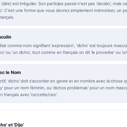
' (dire) est irrégulier. Son participe passé n'est pas 'decido', mais 
cho'. C'est une forme que vous devrez simplement mémoriser, un pe
français.
culin
tilisé comme nom signifiant 'expression', 'dicho' est toujours mascu
cho' ou 'un dicho', tout comme en français on dit 'le proverbe' ou 'un
ec le Nom
ctif, 'dicho' doit s'accorder en genre et en nombre avec la chose qu
ey' pour un nom féminin, ou 'dichos problemas' pour un nom masculi
 français avec 'ce/cette/ces'.
o' et 'Dijo'