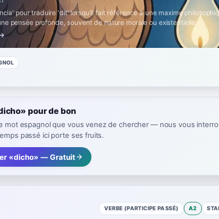
C1
encia' pour traduire 'dit' lorsqu'il fait référence à une maxime philosophi
ne pensée profonde, souvent de nature morale ou existentielle.
 →
GNOL
dicho» pour de bon
 le mot espagnol que vous venez de chercher — nous vous interr
emps passé ici porte ses fruits.
er «dicho» — Gratuit
VERBE (PARTICIPE PASSÉ)
A2
STA