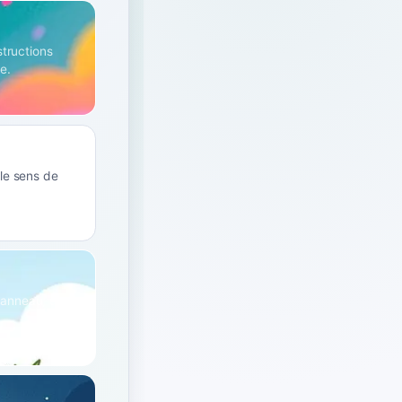
structions
e.
 le sens de
 panneau, une