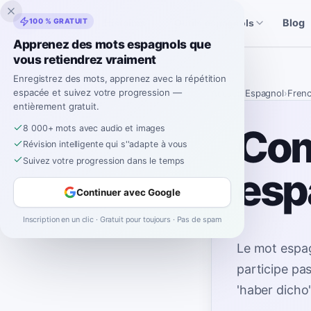
Inklingo
100 % GRATUIT
Blog
Histoires
Outils espagnols
Apprenez des mots espagnols que
vous retiendrez vraiment
Enregistrez des mots, apprenez avec la répétition
espacée et suivez votre progression —
Accueil
›
Espagnol
›
Fren
entièrement gratuit.
Com
8 000+ mots avec audio et images
Révision intelligente qui s''adapte à vous
Suivez votre progression dans le temps
esp
Continuer avec Google
Inscription en un clic · Gratuit pour toujours · Pas de spam
Le mot espag
participe pa
'haber dicho