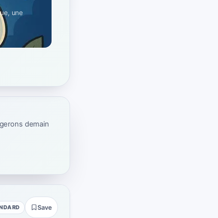
que, une
ogerons demain
NDARD
Save