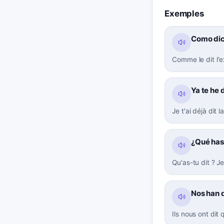
Exemples
Como dice
Comme le dit l'e
Ya te he 
Je t'ai déjà dit l
¿Qué has 
Qu'as-tu dit ? J
Nos han d
Ils nous ont dit