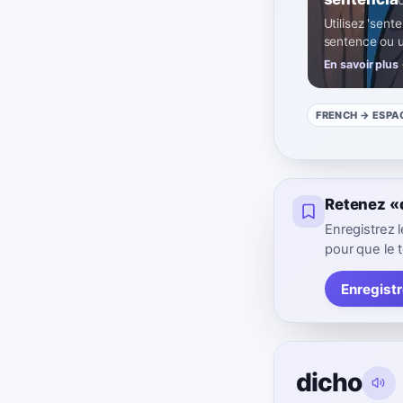
Utilisez 'sent
sentence ou u
En savoir plus
FRENCH
→ ESPA
Retenez «
Enregistrez
pour que le t
Enregistr
dicho