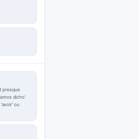
it presque
bíamos dicho'
'avoir' ou