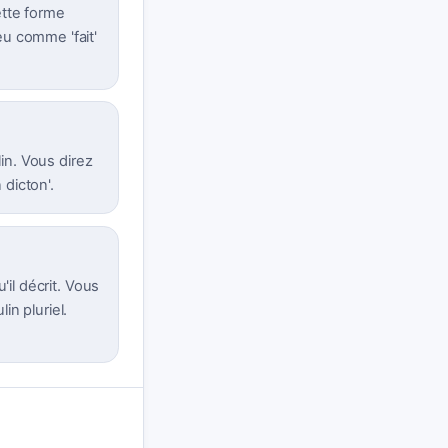
cette forme
u comme 'fait'
lin. Vous direz
 dicton'.
'il décrit. Vous
n pluriel.