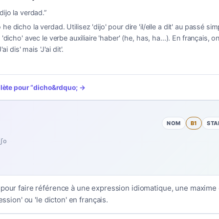
dijo la verdad.
”
 he dicho la verdad. Utilisez 'dijo' pour dire 'il/elle a dit' au passé si
 'dicho' avec le verbe auxiliaire 'haber' (he, has, ha...). En français, o
'ai dis' mais 'J'ai dit'.
plète pour
“
dicho
&rdquo; →
NOM
B1
STA
ʃo
 pour faire référence à une expression idiomatique, une maxime
ression' ou 'le dicton' en français.