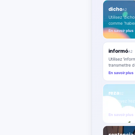
dicho
A2
Utilisez 'dic
comme 'haber 
En savoir plus
informó
A2
Utilisez 'info
transmettre de
En savoir plus
reza
B2
Employez 'reza
inscription ou
En savoir plus
sentencia