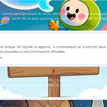
ho' comme participe passé du verbe 'decir' (dire), souvent dans des con
dicho' (avoir dit) ou pour exprimer une action de parole déjà accompli
 →
rmó' lorsque 'dit' signifie 'a rapporté', 'a communiqué' ou 'a informé' dans
s nouvelles ou des informations officielles.
 →
' quand le mot français 'dit' signifie ce qui est écrit ou indiqué sur un
 un document officiel, comme 'porte' ou 'indique'.
 →