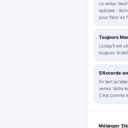
Le verbe 'decir
spéciale : 'di
pour 'faire' en 
Toujours Mas
Lorsqu'il est u
toujours 'el di
S'Accorde av
En tant qu'adje
verrez 'dicha l
C'est comme en
Mélanger 'Dich