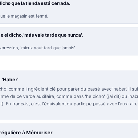
icho que la tienda está cerrada.
 que le magasin est fermé.
 el dicho, 'más vale tarde que nunca'.
xpression, 'mieux vaut tard que jamais'.
 'Haber'
ho' comme l'ingrédient clé pour parler du passé avec 'haber'. Il su
rme de ce verbe auxiliaire, comme dans 'he dicho' (j'ai dit) ou 'ha
). En français, c'est l'équivalent du participe passé avec l'auxiliaire 
régulière à Mémoriser