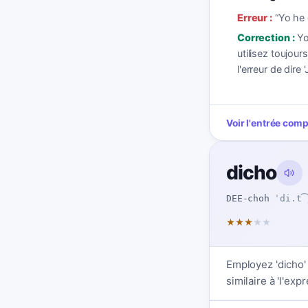
Erreur :
“
Yo he 
Correction :
Yo
utilisez toujours
l'erreur de dire 'J
Voir l'entrée com
dicho
DEE-choh
ˈdi.t͡
★
★
★
★
★
Employez 'dicho'
similaire à 'l'exp