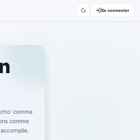
Se connecter
en
'dicho' comme
tions comme
à accomplie
.