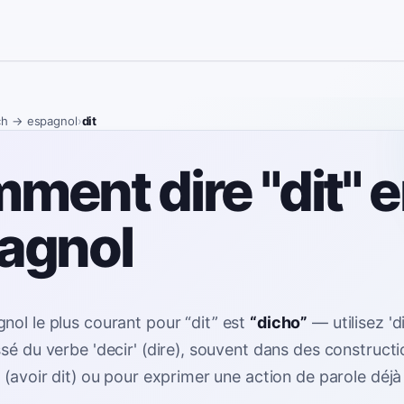
ch
→ espagnol
›
dit
ment dire "dit" 
agnol
nol le plus courant pour
“
dit
”
est
“
dicho
”
—
utilisez 
ssé du verbe 'decir' (dire), souvent dans des construc
' (avoir dit) ou pour exprimer une action de parole déj