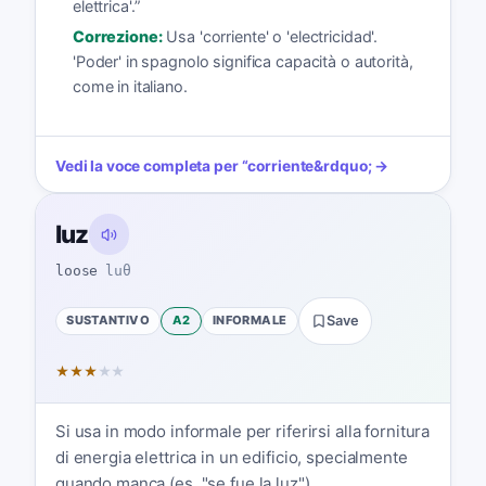
elettrica'.
”
Correzione:
Usa 'corriente' o 'electricidad'.
'Poder' in spagnolo significa capacità o autorità,
come in italiano.
Vedi la voce completa per
“
corriente
&rdquo; →
luz
loose
luθ
SUSTANTIVO
A2
INFORMALE
Save
★
★
★
★
★
Si usa in modo informale per riferirsi alla fornitura
di energia elettrica in un edificio, specialmente
quando manca (es. "se fue la luz").