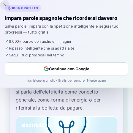
Inklingo
100% GRATUITO
Impara parole spagnole che ricorderai davvero
Salva parole, impara con la ripetizione intelligente e segui i tuoi
progressi — tutto gratis.
Home
›
Spagnolo
›
Italian
→ spagnolo
›
elettricità
8.000+ parole con audio e immagini
Come si dice "elettricità"
Ripasso intelligente che si adatta a te
in spagnolo
Segui i tuoi progressi nel tempo
Continua con Google
La parola spagnola più comune per
Iscrizione in un clic · Gratis per sempre · Niente spam
“
elettricità
”
è
“
electricidad
”
—
si usa quando
si parla dell'elettricità come concetto
generale, come forma di energia o per
riferirsi alla bolletta da pagare
.
electricidad
A1