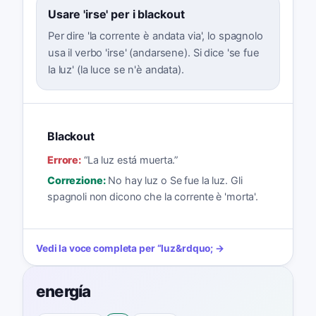
Usare 'irse' per i blackout
Per dire 'la corrente è andata via', lo spagnolo
usa il verbo 'irse' (andarsene). Si dice 'se fue
la luz' (la luce se n'è andata).
Blackout
Errore:
“
La luz está muerta.
”
Correzione:
No hay luz o Se fue la luz. Gli
spagnoli non dicono che la corrente è 'morta'.
Vedi la voce completa per
“
luz
&rdquo; →
energía