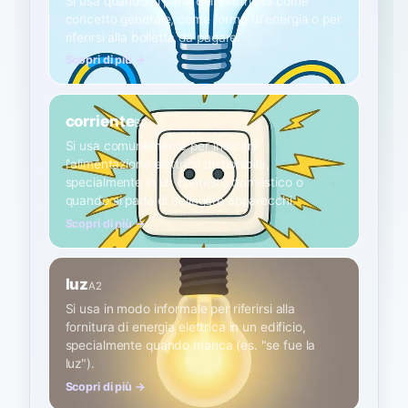
Si usa quando si parla dell'elettricità come
concetto generale, come forma di energia o per
riferirsi alla bolletta da pagare.
Scopri di più →
corriente
B1
Si usa comunemente per indicare
l'alimentazione elettrica disponibile,
specialmente in un contesto domestico o
quando si parla di collegare apparecchi.
Scopri di più →
luz
A2
Si usa in modo informale per riferirsi alla
fornitura di energia elettrica in un edificio,
specialmente quando manca (es. "se fue la
luz").
Scopri di più →