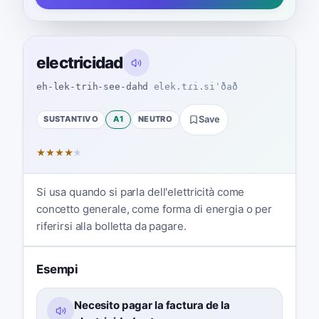
electricidad
eh-lek-trih-see-dahd
elek.tɾi.siˈðað
SUSTANTIVO
A1
NEUTRO
Save
★
★
★
★
★
Si usa quando si parla dell'elettricità come
concetto generale, come forma di energia o per
riferirsi alla bolletta da pagare.
Esempi
Necesito pagar la factura de la