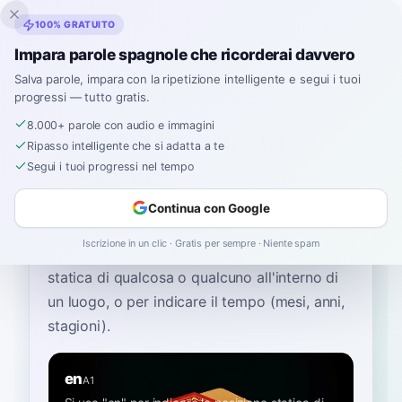
Inklingo
100% GRATUITO
Impara parole spagnole che ricorderai davvero
Salva parole, impara con la ripetizione intelligente e segui i tuoi
progressi — tutto gratis.
Home
›
Spagnolo
›
Italian
→ spagnolo
›
in
8.000+ parole con audio e immagini
Come si dice "in" in
Ripasso intelligente che si adatta a te
spagnolo
Segui i tuoi progressi nel tempo
Continua con Google
La parola spagnola più comune per
“
in
”
è
Iscrizione in un clic · Gratis per sempre · Niente spam
“
en
”
—
si usa "en" per indicare la posizione
statica di qualcosa o qualcuno all'interno di
un luogo, o per indicare il tempo (mesi, anni,
stagioni)
.
en
A1