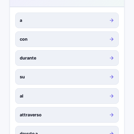
a
con
durante
su
al
attraverso
dovuto a