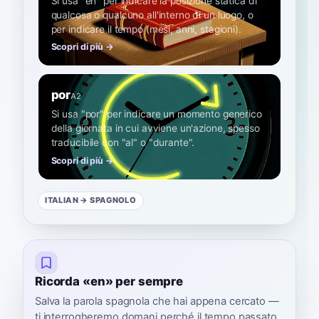
Si usa "en" per indicare la posizione statica di
qualcosa o qualcuno all'interno di un luogo, o
per indicare il tempo (mesi, anni, stagioni).
Scopri di più →
por
A2
Si usa "por" per indicare un momento generico
della giornata in cui avviene un'azione, spesso
traducibile con "al" o "durante".
Scopri di più →
ITALIAN
→ SPAGNOLO
Ricorda «en» per sempre
Salva la parola spagnola che hai appena cercato —
ti interrogheremo domani perché il tempo passato