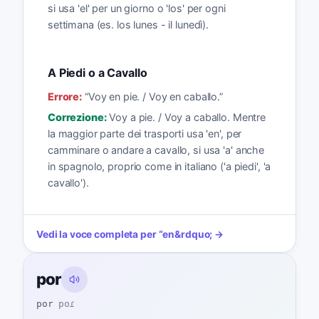
si usa 'el' per un giorno o 'los' per ogni
settimana (es. los lunes - il lunedì).
A Piedi o a Cavallo
Errore:
“
Voy en pie. / Voy en caballo.
”
Correzione:
Voy a pie. / Voy a caballo. Mentre
la maggior parte dei trasporti usa 'en', per
camminare o andare a cavallo, si usa 'a' anche
in spagnolo, proprio come in italiano ('a piedi', 'a
cavallo').
Vedi la voce completa per
“
en
&rdquo; →
por
por
poɾ