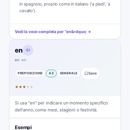
in spagnolo, proprio come in italiano ('a piedi', 'a
cavallo').
Vedi la voce completa per
“
en
&rdquo; →
en
en
en
PREPOSIZIONE
A2
GENERALE
Save
★
★
★
★
★
Si usa "en" per indicare un momento specifico
dell'anno, come mesi, stagioni o festività.
Esempi