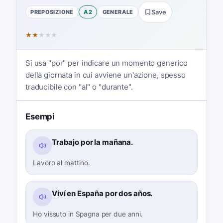
PREPOSIZIONE
A2
GENERALE
Save
★
★
★
★
★
Si usa "por" per indicare un momento generico
della giornata in cui avviene un'azione, spesso
traducibile con "al" o "durante".
Esempi
Trabajo por la mañana.
Lavoro al mattino.
Viví en España por dos años.
Ho vissuto in Spagna per due anni.