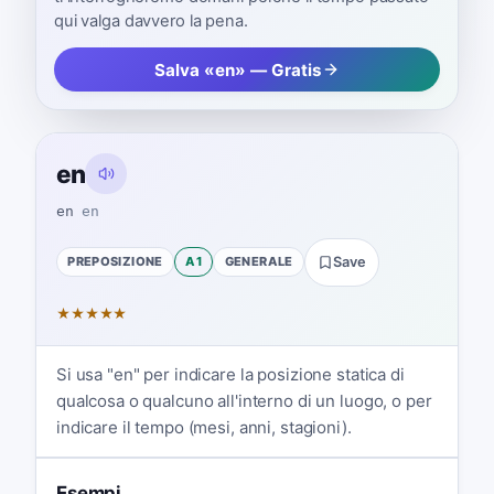
qui valga davvero la pena.
Salva «en» — Gratis
en
en
en
PREPOSIZIONE
A1
GENERALE
Save
★
★
★
★
★
Si usa "en" per indicare la posizione statica di
qualcosa o qualcuno all'interno di un luogo, o per
indicare il tempo (mesi, anni, stagioni).
Esempi