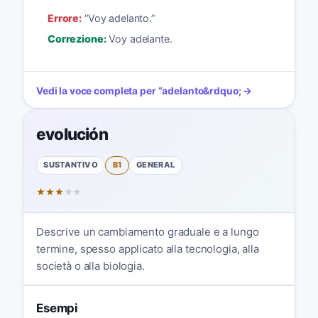
Errore:
“
Voy adelanto.
”
Correzione:
Voy adelante.
Vedi la voce completa per
“
adelanto
&rdquo; →
evolución
SUSTANTIVO
B1
GENERAL
★
★
★
★
★
Descrive un cambiamento graduale e a lungo
termine, spesso applicato alla tecnologia, alla
società o alla biologia.
Esempi