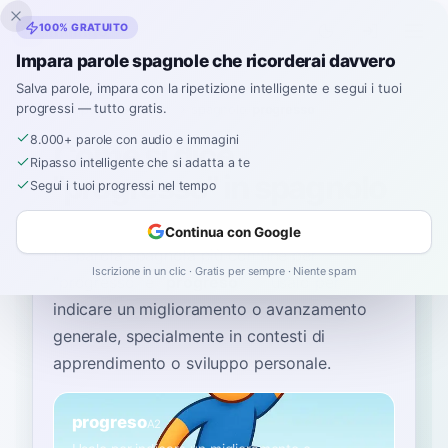
Inklingo
100% GRATUITO
Impara parole spagnole che ricorderai davvero
Salva parole, impara con la ripetizione intelligente e segui i tuoi
progressi — tutto gratis.
Home
›
Spagnolo
›
Italian
→ spagnolo
›
progresso
8.000+ parole con audio e immagini
Come si dice
Ripasso intelligente che si adatta a te
"progresso" in spagnolo
Segui i tuoi progressi nel tempo
Continua con Google
La parola spagnola più comune per
Iscrizione in un clic · Gratis per sempre · Niente spam
“
progresso
”
è
“
progreso
”
—
usalo per
indicare un miglioramento o avanzamento
generale, specialmente in contesti di
apprendimento o sviluppo personale
.
progreso
A2