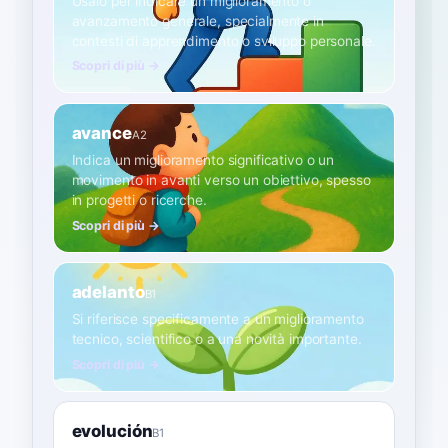
Usalo per indicare un miglioramento o
avanzamento generale, specialmente in
contesti di apprendimento o sviluppo personale.
Scopri di più →
avance
A2
Indica un miglioramento significativo o un
movimento in avanti verso un obiettivo, spesso
in progetti o ricerche.
Scopri di più →
adelanto
B1
Si riferisce specificamente a un miglioramento
tecnico, scientifico o a una novità importante.
Scopri di più →
evolución
B1