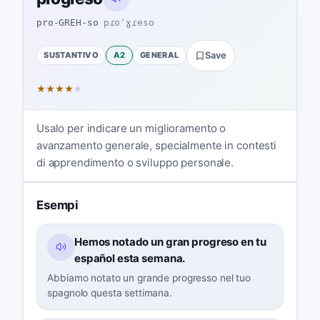
pro-GREH-so
pɾoˈɣɾeso
SUSTANTIVO
A2
GENERAL
Save
★
★
★
★
★
Usalo per indicare un miglioramento o
avanzamento generale, specialmente in contesti
di apprendimento o sviluppo personale.
Esempi
Hemos notado un gran progreso en tu
español esta semana.
Abbiamo notato un grande progresso nel tuo
spagnolo questa settimana.