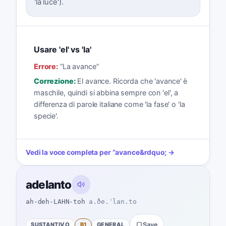
'la luce').
Usare 'el' vs 'la'
Errore:
“
La avance
”
Correzione:
El avance. Ricorda che 'avance' è
maschile, quindi si abbina sempre con 'el', a
differenza di parole italiane come 'la fase' o 'la
specie'.
Vedi la voce completa per
“
avance
&rdquo; →
adelanto
ah-deh-LAHN-toh
a.ðe.ˈlan.to
SUSTANTIVO
B1
GENERAL
Save