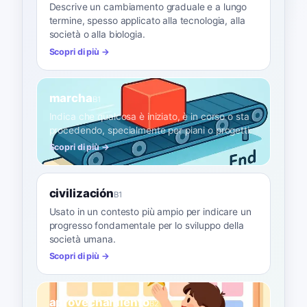
Descrive un cambiamento graduale e a lungo
termine, spesso applicato alla tecnologia, alla
società o alla biologia.
Scopri di più →
marcha
B1
Indica che qualcosa è iniziato, è in corso o sta
procedendo, specialmente per piani o progetti.
Scopri di più →
civilización
B1
Usato in un contesto più ampio per indicare un
progresso fondamentale per lo sviluppo della
società umana.
Scopri di più →
aprovechamiento
B2