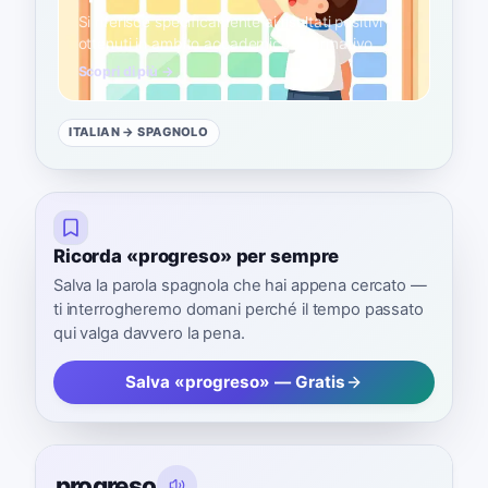
Si riferisce specificamente ai risultati positivi
ottenuti in ambito accademico o formativo.
Scopri di più →
ITALIAN
→ SPAGNOLO
Ricorda «progreso» per sempre
Salva la parola spagnola che hai appena cercato —
ti interrogheremo domani perché il tempo passato
qui valga davvero la pena.
Salva «progreso» — Gratis
progreso