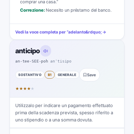
comprar una casa.
”
Correzione:
Necesito un préstamo del banco.
Vedi la voce completa per
“
adelanto
&rdquo; →
anticipo
an-tee-SEE-poh
anˈtisipo
SOSTANTIVO
B1
GENERALE
Save
★
★
★
★
★
Utilizzalo per indicare un pagamento effettuato
prima della scadenza prevista, spesso riferito a
uno stipendio o a una somma dovuta.