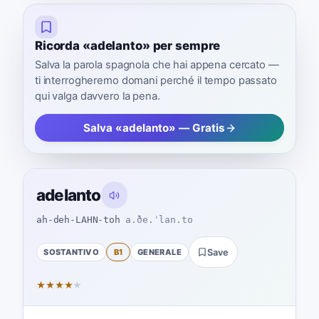
Ricorda «adelanto» per sempre
Salva la parola spagnola che hai appena cercato —
ti interrogheremo domani perché il tempo passato
qui valga davvero la pena.
Salva «adelanto» — Gratis
adelanto
ah-deh-LAHN-toh
a.ðe.ˈlan.to
SOSTANTIVO
B1
GENERALE
Save
★
★
★
★
★