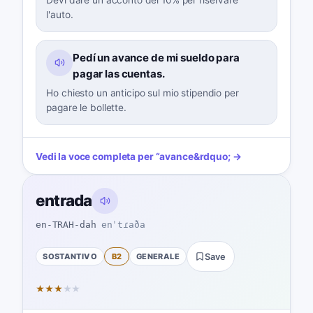
Devi dare un acconto del 10% per riservare
l'auto.
Pedí un avance de mi sueldo para
pagar las cuentas.
Ho chiesto un anticipo sul mio stipendio per
pagare le bollette.
Vedi la voce completa per
“
avance
&rdquo; →
entrada
en-TRAH-dah
enˈtɾaða
SOSTANTIVO
B2
GENERALE
Save
★
★
★
★
★