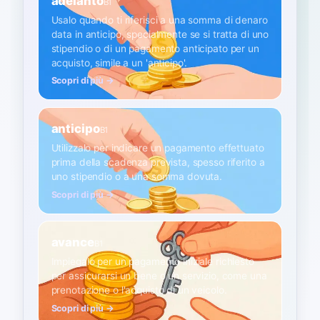
adelanto
B1
Usalo quando ti riferisci a una somma di denaro
data in anticipo, specialmente se si tratta di uno
stipendio o di un pagamento anticipato per un
acquisto, simile a un 'anticipo'.
Scopri di più →
anticipo
B1
Utilizzalo per indicare un pagamento effettuato
prima della scadenza prevista, spesso riferito a
uno stipendio o a una somma dovuta.
Scopri di più →
avance
B1
Impiegalo per un pagamento iniziale richiesto
per assicurarsi un bene o un servizio, come una
prenotazione o l'acquisto di un veicolo.
Scopri di più →