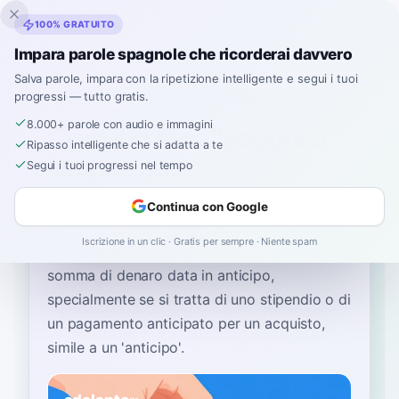
Inklingo
100% GRATUITO
Impara parole spagnole che ricorderai davvero
Salva parole, impara con la ripetizione intelligente e segui i tuoi
progressi — tutto gratis.
Home
›
Spagnolo
›
Italian
→ spagnolo
›
acconto
8.000+ parole con audio e immagini
Come si dice "acconto"
Ripasso intelligente che si adatta a te
in spagnolo
Segui i tuoi progressi nel tempo
Continua con Google
La parola spagnola più comune per
“
acconto
”
Iscrizione in un clic · Gratis per sempre · Niente spam
è
“
adelanto
”
—
usalo quando ti riferisci a una
somma di denaro data in anticipo,
specialmente se si tratta di uno stipendio o di
un pagamento anticipato per un acquisto,
simile a un 'anticipo'
.