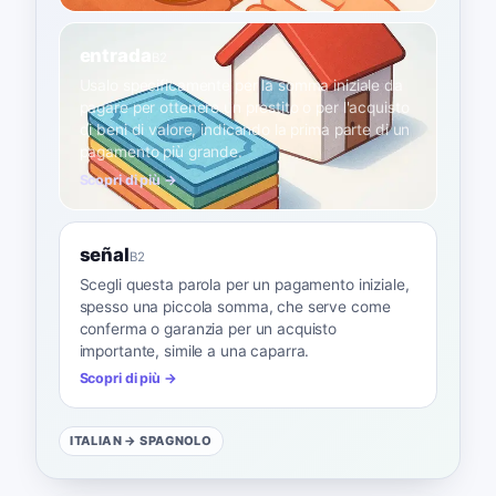
entrada
B2
Usalo specificamente per la somma iniziale da
pagare per ottenere un prestito o per l'acquisto
di beni di valore, indicando la prima parte di un
pagamento più grande.
Scopri di più →
señal
B2
Scegli questa parola per un pagamento iniziale,
spesso una piccola somma, che serve come
conferma o garanzia per un acquisto
importante, simile a una caparra.
Scopri di più →
ITALIAN
→ SPAGNOLO