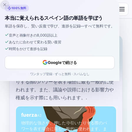
Inklingo
100%無料
本当に覚えられるスペイン語の単語を学ぼう
単語を保存し、賢い反復で学び、進捗を記録—すべて無料です。
ホーム
›
スペイン語
›
Japanese
→ スペイン語
›
力
音声と画像付きの8,000語以上
あなたに合わせて変わる賢い復習
「力」のスペイン語
時間をかけて進捗を記録
Googleで続ける
の最も一般的なスペイン語は
“
力
”
です
“
fuerza
”
—
物理的な強さや、押したり引いた
ワンタップ登録 · ずっと無料 · スパムなし
りする際のパワーを表す場合に最も一般的に使
われます。また、議論や説得における影響力や
権威を示す際にも用いられます。
.
fuerza
A2
物理的な強さや、押したり引いたりする際のパ
ワーを表す場合に最も一般的に使われます。ま