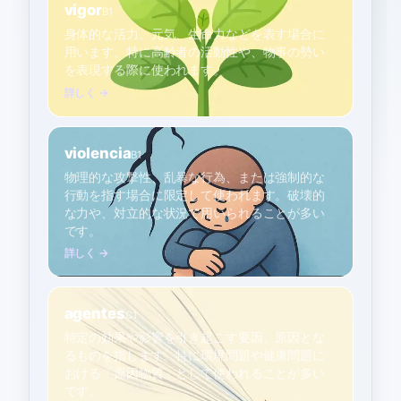
vigor
B1
身体的な活力、元気、生命力などを表す場合に
用います。特に高齢者の活動性や、物事の勢い
を表現する際に使われます。
詳しく →
violencia
B1
物理的な攻撃性、乱暴な行為、または強制的な
行動を指す場合に限定して使われます。破壊的
な力や、対立的な状況で用いられることが多い
です。
詳しく →
agentes
C1
特定の効果や影響を引き起こす要因、原因とな
るものを指します。特に環境問題や健康問題に
おける「原因物質」として使われることが多い
です。