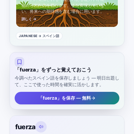
秘められた力を指します。まだ実現していな
い、将来への期待感を含む場合に用います。
詳しく →
JAPANESE
→ スペイン語
「fuerza」をずっと覚えておこう
今調べたスペイン語を保存しましょう — 明日出題し
て、ここで使った時間を確実に活かします。
「fuerza」を保存 — 無料
fuerza