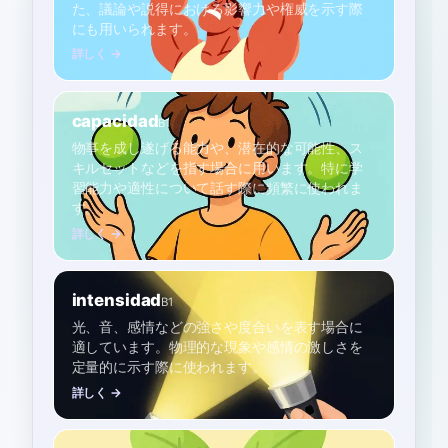
た、議論や説得における影響力や権威を示す際
にも用いられます。
詳しく →
capacidad
B1
物事を成し遂げる能力や、潜在的な可能性、ス
キルセットなどを指す場合に用います。特に学
習能力や適性について話す際に頻繁に使われま
す。
詳しく →
intensidad
B1
光、音、感情などの強さや度合いを表す場合に
適しています。物理的な現象や感情の激しさを
定量的に示す際に使われます。
詳しく →