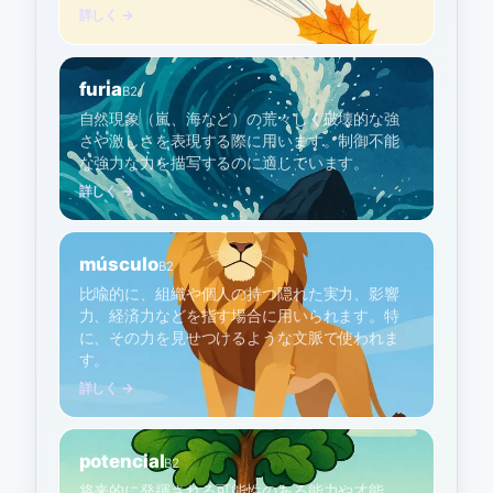
詳しく →
furia
B2
自然現象（嵐、海など）の荒々しく破壊的な強
さや激しさを表現する際に用います。制御不能
な強力な力を描写するのに適しています。
詳しく →
músculo
B2
比喩的に、組織や個人の持つ隠れた実力、影響
力、経済力などを指す場合に用いられます。特
に、その力を見せつけるような文脈で使われま
す。
詳しく →
potencial
B2
将来的に発揮される可能性のある能力や才能、