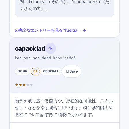
例：'la fuerza'（その力）、'mucha fuerza'（た
くさんの力）。
の完全なエントリーを見る
“
fuerza
」 →
capacidad
kah-pah-see-dahd
kapaˈsiðað
NOUN
B1
GENERAL
Save
★
★
★
★
★
物事を成し遂げる能力や、潜在的な可能性、スキル
セットなどを指す場合に用います。特に学習能力や
適性について話す際に頻繁に使われます。