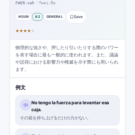
FWER-sah
ˈfweɾ.θa
NOUN
A2
GENERAL
Save
★
★
★
★
★
物理的な強さや、押したり引いたりする際のパワー
を表す場合に最も一般的に使われます。また、議論
や説得における影響力や権威を示す際にも用いられ
ます。
例文
No tengo la fuerza para levantar esa
caja.
その箱を持ち上げるだけの力がない。