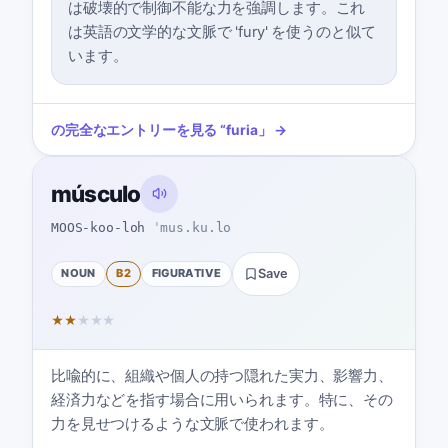
は破壊的で制御不能な力を強調します。これ
は英語の文学的な文脈で 'fury' を使うのと似て
います。
の完全なエントリーを見る
“
furia
」 →
músculo
MOOS-koo-loh
ˈmus.ku.lo
NOUN
B2
FIGURATIVE
Save
★
★
★
★
★
比喩的に、組織や個人の持つ隠れた実力、影響力、
経済力などを指す場合に用いられます。特に、その
力を見せつけるような文脈で使われます。