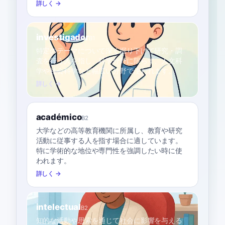
詳しく →
investigador
B1
特定のテーマについて深く掘り下げて研究・調
査を行う人を指し、科学分野に限らず、人文科
学や社会科学など幅広い分野で使われます。
詳しく →
académico
B2
大学などの高等教育機関に所属し、教育や研究
活動に従事する人を指す場合に適しています。
特に学術的な地位や専門性を強調したい時に使
われます。
詳しく →
intelectual
B2
知的な活動や思索を通じて社会に影響を与える