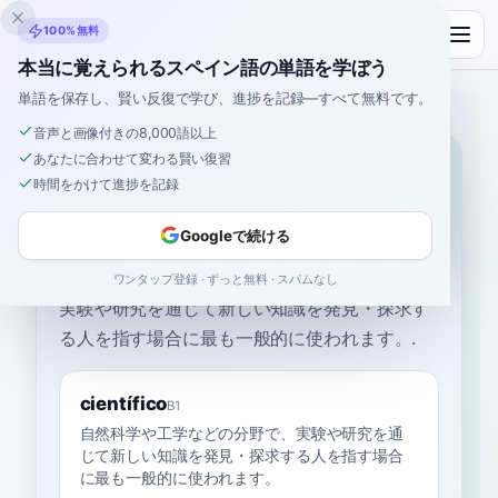
Inklingo
100%無料
本当に覚えられるスペイン語の単語を学ぼう
単語を保存し、賢い反復で学び、進捗を記録—すべて無料です。
ホーム
›
スペイン語
›
Japanese
→ スペイン語
›
学者
音声と画像付きの8,000語以上
あなたに合わせて変わる賢い復習
「学者」のスペイン語
時間をかけて進捗を記録
Googleで続ける
の最も一般的なスペイン語は
“
学者
”
です
“
científico
”
—
自然科学や工学などの分野で、
ワンタップ登録 · ずっと無料 · スパムなし
実験や研究を通じて新しい知識を発見・探求す
る人を指す場合に最も一般的に使われます。
.
científico
B1
自然科学や工学などの分野で、実験や研究を通
じて新しい知識を発見・探求する人を指す場合
に最も一般的に使われます。