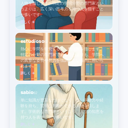
人物を指します。特定の学問分野の専門家とい
うよりは、広く深い思考力を持つ人を指すこと
が多いです。
詳しく →
estudioso
B2
熱心に学問を研究する人、勉強家を指します。
特定の分野の専門家であることよりも、学問へ
の真摯な姿勢や努力を強調したい場合に用いら
れます。
詳しく →
sabio
B2
単に知識が豊富なだけでなく、深い洞察力や経
験を持ち、賢明な判断ができる人物を指しま
す。学術的な専門家というより、人生の知恵を
持つ人を表すことが多いです。
詳しく →