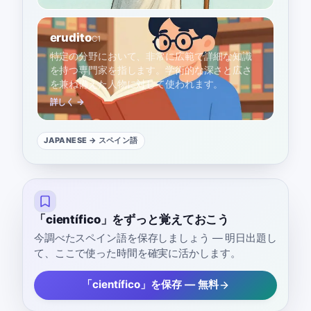
erudito
C1
特定の分野において、非常に広範で詳細な知識
を持つ専門家を指します。学術的な深さと広さ
を兼ね備えた人物に対して使われます。
詳しく →
JAPANESE
→ スペイン語
「científico」をずっと覚えておこう
今調べたスペイン語を保存しましょう — 明日出題し
て、ここで使った時間を確実に活かします。
「científico」を保存 — 無料