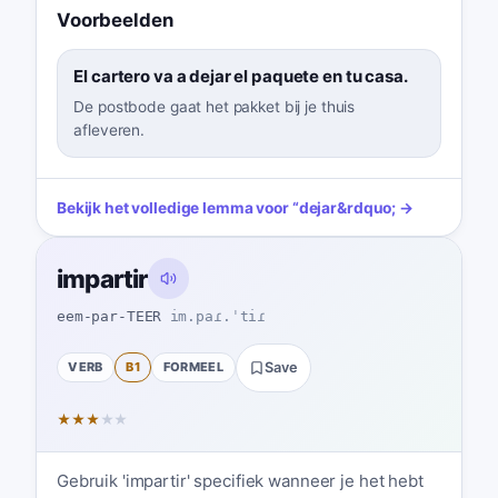
Voorbeelden
El cartero va a dejar el paquete en tu casa.
De postbode gaat het pakket bij je thuis
afleveren.
Bekijk het volledige lemma voor
“
dejar
&rdquo; →
impartir
eem-par-TEER
im.paɾ.ˈtiɾ
VERB
B1
FORMEEL
Save
★
★
★
★
★
Gebruik 'impartir' specifiek wanneer je het hebt