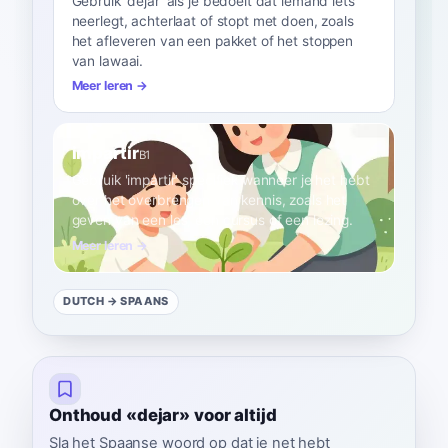
Gebruik 'dejar' als je bedoelt dat iemand iets
neerlegt, achterlaat of stopt met doen, zoals
het afleveren van een pakket of het stoppen
van lawaai.
Meer leren →
impartir
B1
Gebruik 'impartir' specifiek wanneer je het hebt
over het overbrengen van kennis, zoals het
geven van een les, een cursus of een lezing.
Meer leren →
DUTCH
→ SPAANS
Onthoud «dejar» voor altijd
Sla het Spaanse woord op dat je net hebt