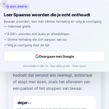
Inklingo
100% GRATIS
Leer Spaanse woorden die je echt onthoudt
Bewaar woorden, leer met slimme herhaling en volg je voortgang
— helemaal gratis.
Home
›
Spaans
›
Dutch
→ Spaans
›
afleveren
8.000+ woorden met audio en afbeeldingen
Hoe zeg je "afleveren" in
Slimme herhaling die zich aanpast aan jou
het Spaans
Volg je voortgang door de tijd
Doorgaan met Google
Het meest gebruikte Spaanse woord voor
Aanmelden in één tik · Voor altijd gratis · Geen spam
“
afleveren
”
is
“
dejar
”
—
gebruik 'dejar' als je
bedoelt dat iemand iets neerlegt, achterlaat
of stopt met doen, zoals het afleveren van
een pakket of het stoppen van lawaai
.
dejar
A2