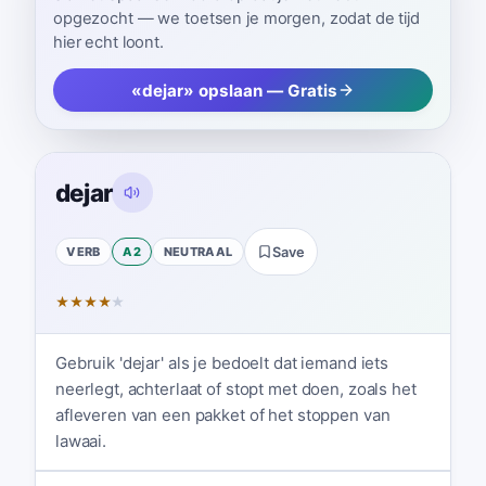
opgezocht — we toetsen je morgen, zodat de tijd
hier echt loont.
«dejar» opslaan — Gratis
dejar
VERB
A2
NEUTRAAL
Save
★
★
★
★
★
Gebruik 'dejar' als je bedoelt dat iemand iets
neerlegt, achterlaat of stopt met doen, zoals het
afleveren van een pakket of het stoppen van
lawaai.