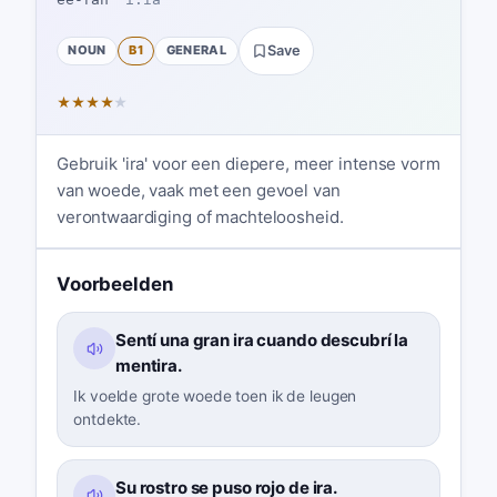
NOUN
B1
GENERAL
Save
★
★
★
★
★
Gebruik 'ira' voor een diepere, meer intense vorm
van woede, vaak met een gevoel van
verontwaardiging of machteloosheid.
Voorbeelden
Sentí una gran ira cuando descubrí la
mentira.
Ik voelde grote woede toen ik de leugen
ontdekte.
Su rostro se puso rojo de ira.