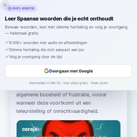
Inklingo
100% GRATIS
Leer Spaanse woorden die je echt onthoudt
Bewaar woorden, leer met slimme herhaling en volg je voortgang
— helemaal gratis.
Home
›
Spaans
›
Dutch
→ Spaans
›
razernij
8.000+ woorden met audio en afbeeldingen
Hoe zeg je "razernij" in
Slimme herhaling die zich aanpast aan jou
het Spaans
Volg je voortgang door de tijd
Doorgaan met Google
Het meest gebruikte Spaanse woord voor
Aanmelden in één tik · Voor altijd gratis · Geen spam
“
razernij
”
is
“
coraje
”
—
gebruik 'coraje' voor
algemene boosheid of frustratie, vooral
wanneer deze voortkomt uit een
teleurstelling of onrechtvaardigheid
.
coraje
B1