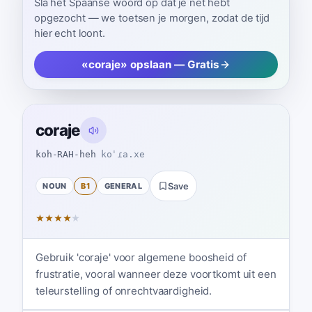
Sla het Spaanse woord op dat je net hebt
opgezocht — we toetsen je morgen, zodat de tijd
hier echt loont.
«coraje» opslaan — Gratis
coraje
koh-RAH-heh
koˈɾa.xe
NOUN
B1
GENERAL
Save
★
★
★
★
★
Gebruik 'coraje' voor algemene boosheid of
frustratie, vooral wanneer deze voortkomt uit een
teleurstelling of onrechtvaardigheid.