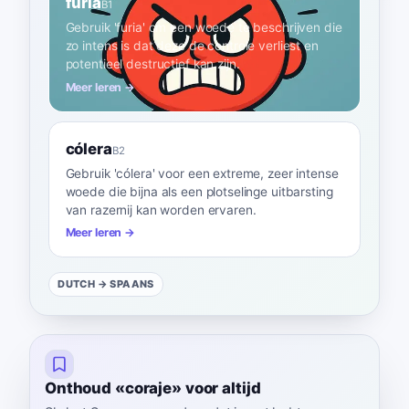
furia
B1
Gebruik 'furia' om een woede te beschrijven die
zo intens is dat deze de controle verliest en
potentieel destructief kan zijn.
Meer leren →
cólera
B2
Gebruik 'cólera' voor een extreme, zeer intense
woede die bijna als een plotselinge uitbarsting
van razernij kan worden ervaren.
Meer leren →
DUTCH
→ SPAANS
Onthoud «coraje» voor altijd