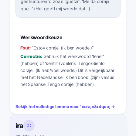
gestructureerd zoals 'gustar': 'Me da coraje
que...' (Het geeft mij woede dat...).
Werkwoordkeuze
Fout:
“
Estoy coraje. (Ik ben woede.)
”
Correctie:
Gebruik het werkwoord 'tener'
(hebben) of 'sentir' (voelen): 'Tengo/Siento
coraje.' (Ik heb/voel woede.) Dit is vergelijkbaar
met het Nederlandse 'Ik ben boos' (zijn) versus
het Spaanse 'Tengo coraje' (hebben).
Bekijk het volledige lemma voor
“
coraje
&rdquo; →
ira
ee-rah
ˈi.ɾa