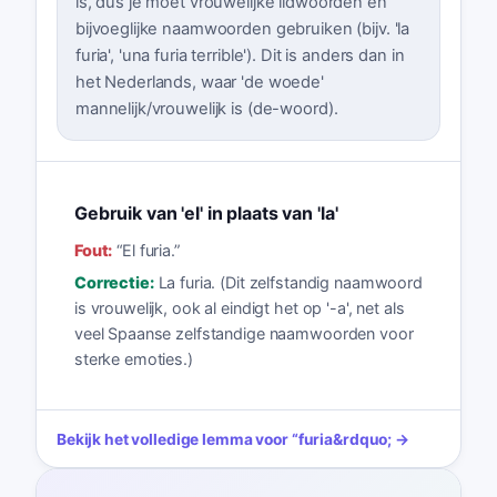
is, dus je moet vrouwelijke lidwoorden en
bijvoeglijke naamwoorden gebruiken (bijv. 'la
furia', 'una furia terrible'). Dit is anders dan in
het Nederlands, waar 'de woede'
mannelijk/vrouwelijk is (de-woord).
Gebruik van 'el' in plaats van 'la'
Fout:
“
El furia.
”
Correctie:
La furia. (Dit zelfstandig naamwoord
is vrouwelijk, ook al eindigt het op '-a', net als
veel Spaanse zelfstandige naamwoorden voor
sterke emoties.)
Bekijk het volledige lemma voor
“
furia
&rdquo; →