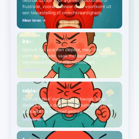
Gebruik 'coraje' voor algemene boosheid of
frustratie, vooral wanneer deze voortkomt uit
een teleurstelling of onrechtvaardigheid.
Meer leren →
ira
B1
Gebruik 'ira' voor een diepere, meer intense
vorm van woede, vaak met een gevoel van
verontwaardiging of machteloosheid.
Meer leren →
rabia
B1
Gebruik 'rabia' voor een zeer hevige, bijna
dierlijke woede die moeilijk te beheersen is en
vaak leidt tot impulsief gedrag.
Meer leren →