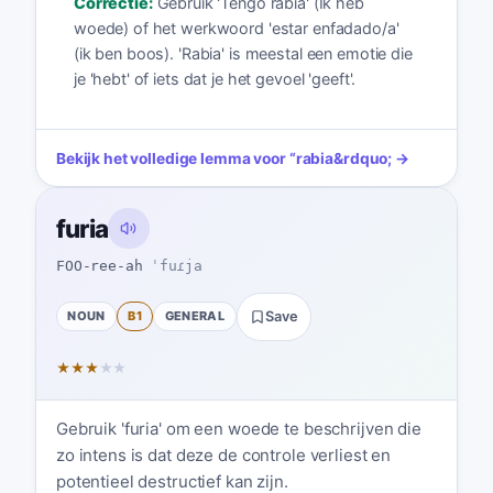
Correctie:
Gebruik 'Tengo rabia' (Ik heb
woede) of het werkwoord 'estar enfadado/a'
(ik ben boos). 'Rabia' is meestal een emotie die
je 'hebt' of iets dat je het gevoel 'geeft'.
Bekijk het volledige lemma voor
“
rabia
&rdquo; →
furia
FOO-ree-ah
ˈfuɾja
NOUN
B1
GENERAL
Save
★
★
★
★
★
Gebruik 'furia' om een woede te beschrijven die
zo intens is dat deze de controle verliest en
potentieel destructief kan zijn.