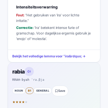
Intensiteitsverwarring
Fout:
“
Het gebruiken van 'ira' voor lichte
irritatie.
”
Correctie:
'Ira' betekent intense furie of
gramschap. Voor dagelijkse ergernis gebruik je
'enojo' of 'molestia'.
Bekijk het volledige lemma voor
“
ira
&rdquo; →
rabia
RRAH-byah
ˈra.βja
NOUN
B1
GENERAL
Save
★
★
★
★
★