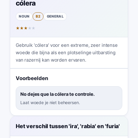
cólera
NOUN
B2
GENERAL
★
★
★
★
★
Gebruik 'cólera' voor een extreme, zeer intense
woede die bijna als een plotselinge uitbarsting
van razernij kan worden ervaren.
Voorbeelden
No dejes que la cólera te controle.
Laat woede je niet beheersen.
Het verschil tussen 'ira', 'rabia' en 'furia'