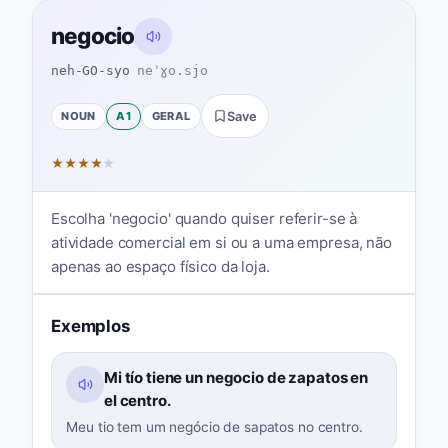
negocio
neh-GO-syo
neˈɣo.sjo
NOUN
A1
GERAL
Save
★
★
★
★
★
Escolha 'negocio' quando quiser referir-se à
atividade comercial em si ou a uma empresa, não
apenas ao espaço físico da loja.
Exemplos
Mi tío tiene un negocio de zapatos en
el centro.
Meu tio tem um negócio de sapatos no centro.