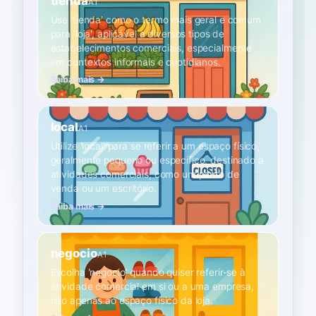
tienda
A1
Use 'tienda' como o termo mais geral e comum
para 'loja', aplicável a diversos tipos de
estabelecimentos comerciais, especialmente
em contextos informais e quotidianos.
Saiba mais →
local
A1
Utilize 'local' para se referir a um espaço físico,
geralmente pequeno ou específico, destinado a
atividades comerciais, como um ponto de
venda ou um escritório.
Saiba mais →
negocio
A1
Escolha 'negocio' quando quiser referir-se à
atividade comercial em si ou a uma empresa,
não apenas ao espaço físico da loja.