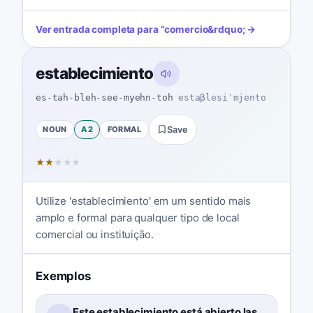
Ver entrada completa para
“
comercio
&rdquo; →
establecimiento
es-tah-bleh-see-myehn-toh
estaβlesiˈmjento
NOUN
A2
FORMAL
Save
★
★
★
★
★
Utilize 'establecimiento' em um sentido mais
amplo e formal para qualquer tipo de local
comercial ou instituição.
Exemplos
Este establecimiento está abierto las