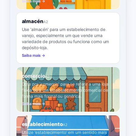
Saiba mais →
almacén
A2
Use 'almacén' para um estabelecimento de
varejo, especialmente um que vende uma
variedade de produtos ou funciona como um
depósito-loja.
Saiba mais →
comercio
A2
Opte por 'comercio' para se referir a uma loja
física ou a um estabelecimento comercial de
forma mais formal ou genérica.
Saiba mais →
establecimiento
A2
Utilize 'establecimiento' em um sentido mais