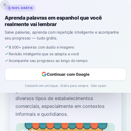
Inklingo
100% GRÁTIS
Aprenda palavras em espanhol que você
realmente vai lembrar
Início
›
Espanhol
›
Portuguese
→ espanhol
›
loja
Salve palavras, aprenda com repetição inteligente e acompanhe
seu progresso — tudo grátis.
Como se diz "loja" em
8.000+ palavras com áudio e imagens
espanhol
Revisão inteligente que se adapta a você
Acompanhe seu progresso ao longo do tempo
A palavra espanhola mais comum para
“
loja
”
Continuar com Google
é
“
tienda
”
—
use 'tienda' como o termo mais
Cadastro em um toque · Grátis para sempre · Sem spam
geral e comum para 'loja', aplicável a
diversos tipos de estabelecimentos
comerciais, especialmente em contextos
informais e quotidianos
.