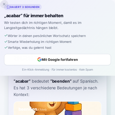
Inklingo
DAUERT 3 SEKUNDEN
„acabar“ für immer behalten
Wir testen dich im richtigen Moment, damit es im
Langzeitgedächtnis hängen bleibt.
Wörterbuch
Wörter in deinen persönlichen Wortschatz speichern
Smarte Wiederholung im richtigen Moment
Startseite
›
Spanisch
›
Wörterbuch
›
acabar
Verfolge, was du gelernt hast
acabar
Mit Google fortfahren
ah-kah-BAHR
a.kaˈβaɾ
Ein-Klick-Anmeldung · Für immer kostenlos · Kein Spam
“
acabar
”
bedeutet
“
beenden
”
auf Spanisch
.
Es hat 3 verschiedene Bedeutungen je nach
Kontext:
beenden
A1
Verb