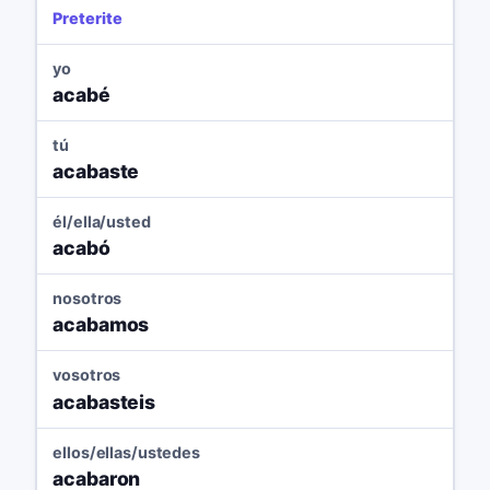
Preterite
yo
acabé
tú
acabaste
él/ella/usted
acabó
nosotros
acabamos
vosotros
acabasteis
ellos/ellas/ustedes
acabaron