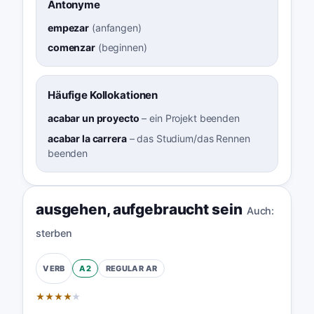
Antonyme
empezar
(
anfangen
)
comenzar
(
beginnen
)
Häufige Kollokationen
acabar un proyecto
–
ein Projekt beenden
acabar la carrera
–
das Studium/das Rennen
beenden
ausgehen
,
aufgebraucht sein
Auch:
sterben
A2
REGULAR
AR
VERB
★
★
★
★
★