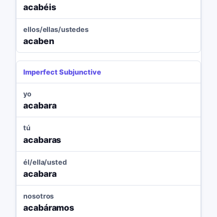
acabéis
ellos/ellas/ustedes
acaben
Imperfect Subjunctive
yo
acabara
tú
acabaras
él/ella/usted
acabara
nosotros
acabáramos