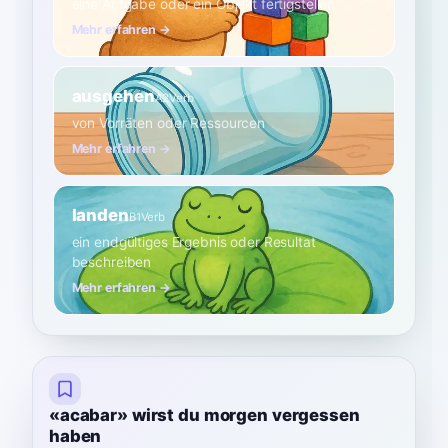
eine Aufgabe oder ein Objekt fertigstellen
Mehr erfahren →
ausgehen
A2
Verb
von Vorräten oder Ressourcen
Mehr erfahren →
landen
B1
Verb
ein endgültiges Ergebnis oder Resultat
beschreiben
Mehr erfahren →
«acabar» wirst du morgen vergessen
haben