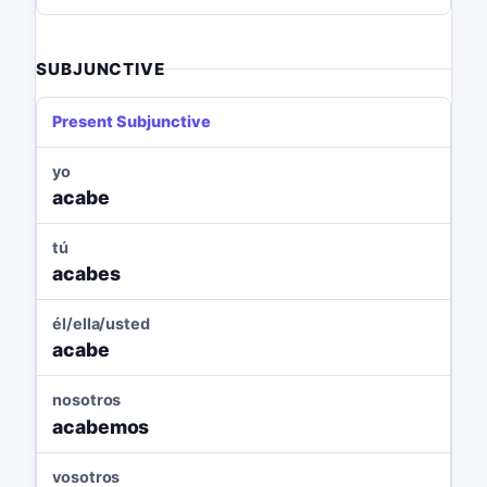
SUBJUNCTIVE
Present Subjunctive
yo
acabe
tú
acabes
él/ella/usted
acabe
nosotros
acabemos
vosotros