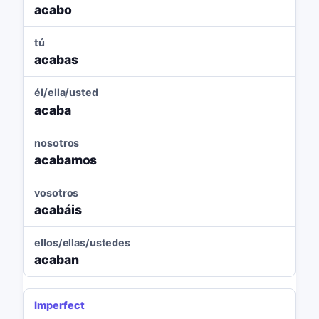
acabo
tú
acabas
él/ella/usted
acaba
nosotros
acabamos
vosotros
acabáis
ellos/ellas/ustedes
acaban
Imperfect