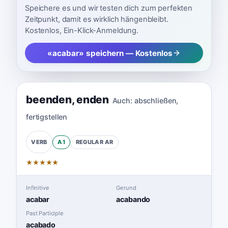
Speichere es und wir testen dich zum perfekten
Zeitpunkt, damit es wirklich hängenbleibt.
Kostenlos, Ein-Klick-Anmeldung.
«acabar» speichern — Kostenlos
beenden
,
enden
Auch:
abschließen
,
fertigstellen
A1
REGULAR
AR
VERB
★
★
★
★
★
Infinitive
Gerund
acabar
acabando
Past Participle
acabado