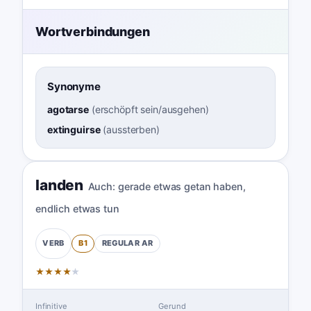
Wortverbindungen
Synonyme
agotarse
(
erschöpft sein/ausgehen
)
extinguirse
(
aussterben
)
landen
Auch:
gerade etwas getan haben
,
endlich etwas tun
B1
REGULAR
AR
VERB
★
★
★
★
★
Infinitive
Gerund