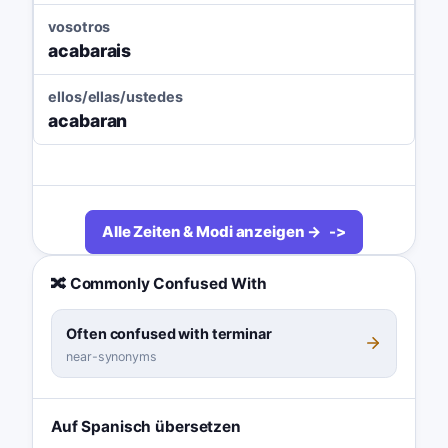
vosotros
acabarais
ellos/ellas/ustedes
acabaran
Alle Zeiten & Modi anzeigen →
🔀 Commonly Confused With
Often confused with terminar
near-synonyms
Auf Spanisch übersetzen