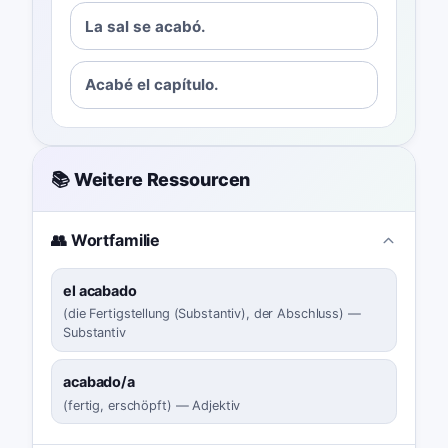
La sal se acabó.
Acabé el capítulo.
📚 Weitere Ressourcen
👥 Wortfamilie
el acabado
(
die Fertigstellung (Substantiv), der Abschluss
)
—
Substantiv
acabado/a
(
fertig, erschöpft
)
—
Adjektiv