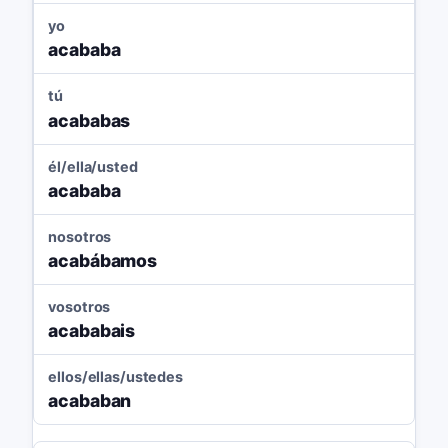
yo
acababa
tú
acababas
él/ella/usted
acababa
nosotros
acabábamos
vosotros
acababais
ellos/ellas/ustedes
acababan