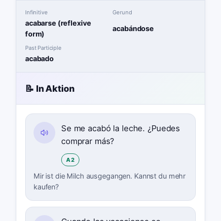
Infinitive
Gerund
acabarse (reflexive
acabándose
form)
Past Participle
acabado
📝 In Aktion
Se me acabó la leche. ¿Puedes
comprar más?
A2
Mir ist die Milch ausgegangen. Kannst du mehr
kaufen?