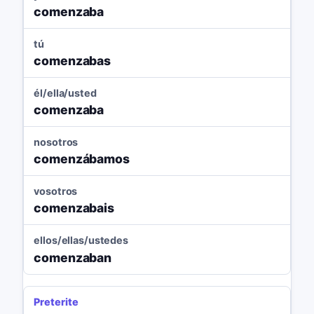
comenzaba
tú
comenzabas
él/ella/usted
comenzaba
nosotros
comenzábamos
vosotros
comenzabais
ellos/ellas/ustedes
comenzaban
Preterite