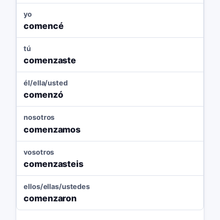
yo
comencé
tú
comenzaste
él/ella/usted
comenzó
nosotros
comenzamos
vosotros
comenzasteis
ellos/ellas/ustedes
comenzaron