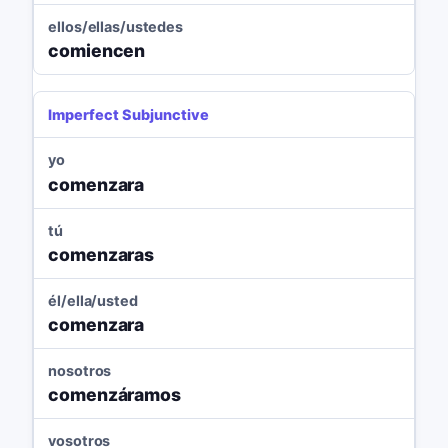
ellos/ellas/ustedes
comiencen
Imperfect Subjunctive
yo
comenzara
tú
comenzaras
él/ella/usted
comenzara
nosotros
comenzáramos
vosotros