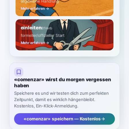
allgemeine Handlung
Mehr erfahren →
einleiten
B1
Verb
formeller/offizieller Start
Mehr erfahren →
«comenzar» wirst du morgen vergessen
haben
Speichere es und wir testen dich zum perfekten
Zeitpunkt, damit es wirklich hängenbleibt.
Kostenlos, Ein-Klick-Anmeldung.
«comenzar» speichern — Kostenlos