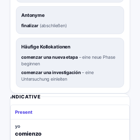
Antonyme
finalizar
(
abschließen
)
Häufige Kollokationen
comenzar una nueva etapa
–
eine neue Phase
beginnen
comenzar una investigación
–
eine
Untersuchung einleiten
INDICATIVE
Present
yo
comienzo