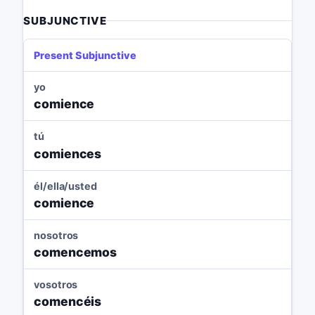
SUBJUNCTIVE
Present Subjunctive
yo
comience
tú
comiences
él/ella/usted
comience
nosotros
comencemos
vosotros
comencéis