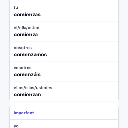
tú
comienzas
él/ella/usted
comienza
nosotros
comenzamos
vosotros
comenzáis
ellos/ellas/ustedes
comienzan
Imperfect
yo