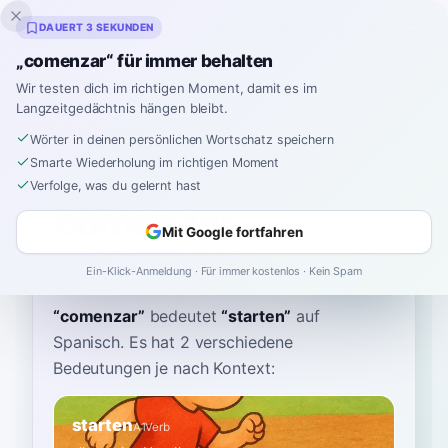
Inklingo
DAUERT 3 SEKUNDEN
„comenzar“ für immer behalten
Wir testen dich im richtigen Moment, damit es im
Langzeitgedächtnis hängen bleibt.
Wörterbuch
Wörter in deinen persönlichen Wortschatz speichern
Smarte Wiederholung im richtigen Moment
Startseite
›
Spanisch
›
Wörterbuch
›
comenzar
Verfolge, was du gelernt hast
comenzar
Mit Google fortfahren
koh-men-SAR
ko.menˈsaɾ
Ein-Klick-Anmeldung · Für immer kostenlos · Kein Spam
“
comenzar
”
bedeutet
“
starten
”
auf
Spanisch
. Es hat 2 verschiedene
Bedeutungen je nach Kontext:
starten
A1
Verb