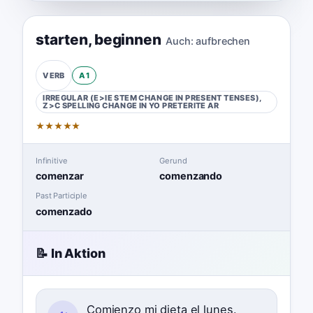
starten
,
beginnen
Auch:
aufbrechen
A1
VERB
IRREGULAR (E>IE STEM CHANGE IN PRESENT TENSES),
Z>C SPELLING CHANGE IN YO PRETERITE
AR
★
★
★
★
★
Infinitive
Gerund
comenzar
comenzando
Past Participle
comenzado
📝 In Aktion
Comienzo mi dieta el lunes.