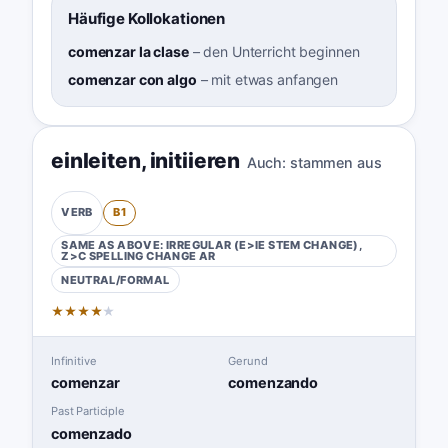
Häufige Kollokationen
comenzar la clase
–
den Unterricht beginnen
comenzar con algo
–
mit etwas anfangen
einleiten
,
initiieren
Auch:
stammen aus
B1
VERB
SAME AS ABOVE: IRREGULAR (E>IE STEM CHANGE),
Z>C SPELLING CHANGE
AR
NEUTRAL/FORMAL
★
★
★
★
★
Infinitive
Gerund
comenzar
comenzando
Past Participle
comenzado