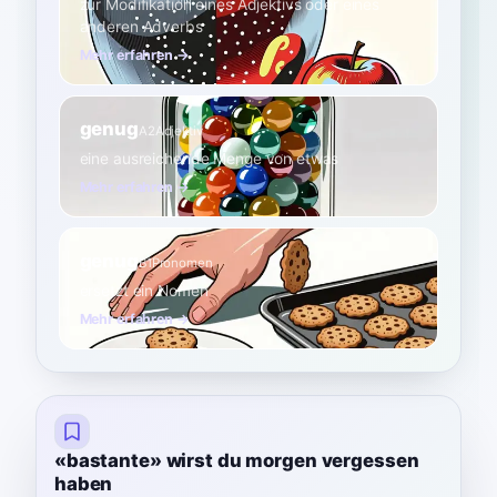
zur Modifikation eines Adjektivs oder eines
anderen Adverbs
Mehr erfahren →
genug
A2
Adjektiv
eine ausreichende Menge von etwas
Mehr erfahren →
genug
B1
Pronomen
ersetzt ein Nomen
Mehr erfahren →
«bastante» wirst du morgen vergessen
haben