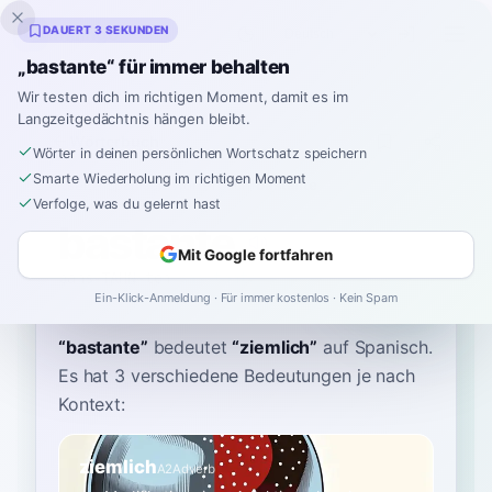
Inklingo
DAUERT 3 SEKUNDEN
„bastante“ für immer behalten
Wir testen dich im richtigen Moment, damit es im
Langzeitgedächtnis hängen bleibt.
Wörterbuch
Wörter in deinen persönlichen Wortschatz speichern
Smarte Wiederholung im richtigen Moment
Startseite
›
Spanisch
›
Wörterbuch
›
bastante
Verfolge, was du gelernt hast
bastante
Mit Google fortfahren
bahs-TAHN-teh
basˈtante
Ein-Klick-Anmeldung · Für immer kostenlos · Kein Spam
“
bastante
”
bedeutet
“
ziemlich
”
auf Spanisch
.
Es hat 3 verschiedene Bedeutungen je nach
Kontext:
ziemlich
A2
Adverb