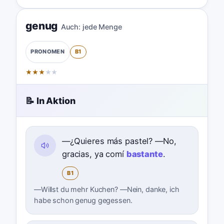
genug
Auch:
jede Menge
B1
PRONOMEN
★
★
★
★
★
📝 In Aktion
—¿Quieres más pastel? —No,
gracias, ya comí
bastante
.
B1
—Willst du mehr Kuchen? —Nein, danke, ich
habe schon genug gegessen.