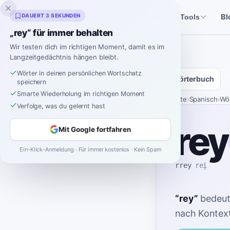
Inklingo
DAUERT 3 SEKUNDEN
Bl
Geschichten
Spanische Tools
„rey“ für immer behalten
Wir testen dich im richtigen Moment, damit es im
Langzeitgedächtnis hängen bleibt.
Wörter in deinen persönlichen Wortschatz
Wörterbuch
speichern
Smarte Wiederholung im richtigen Moment
Startseite
›
Spanisch
›
Wö
Verfolge, was du gelernt hast
rey
Mit Google fortfahren
Ein-Klick-Anmeldung · Für immer kostenlos · Kein Spam
rrey
rei̯
“
rey
”
bedeut
nach Kontext