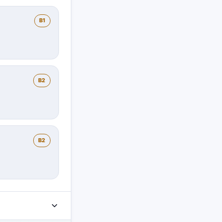
B1
B2
B2