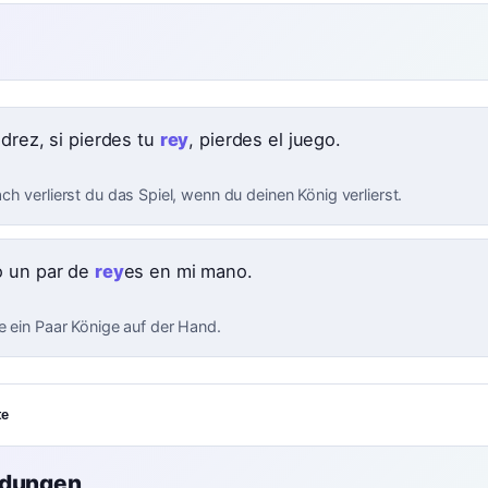
edrez, si pierdes tu
rey
, pierdes el juego.
h verlierst du das Spiel, wenn du deinen König verlierst.
 un par de
rey
es en mi mano.
e ein Paar Könige auf der Hand.
te
ndungen