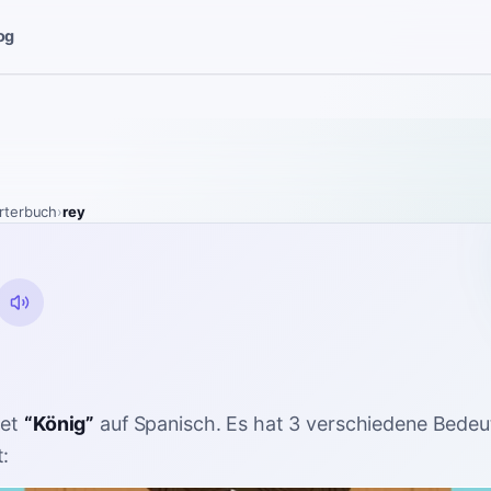
og
rterbuch
›
rey
et
“
König
”
auf Spanisch
. Es hat 3 verschiedene Bedeu
: