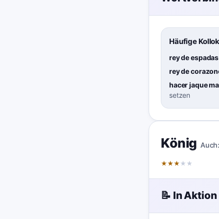
Häufige Kollo
rey de espadas
rey de corazon
hacer jaque mat
setzen
König
Auch
★
★
★
★
★
📝 In Aktion