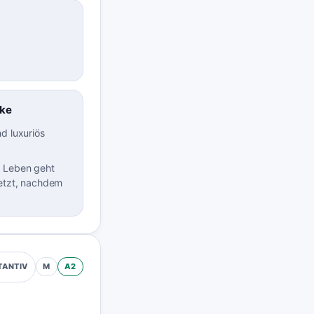
ke
d luxuriös
 Leben geht
setzt, nachdem
M
A2
TANTIV