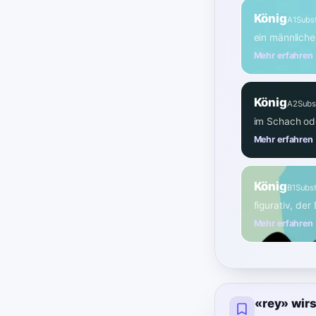
König
A1
Subs
ein männlich
Mehr erfahren
König
A2
Subs
im Schach ode
Mehr erfahren
König
B1
Subst
figurativ, der
Mehr erfahren
«rey» wir