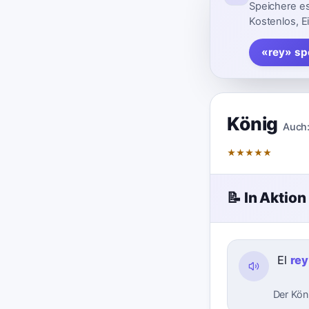
Speichere es
Kostenlos, E
«rey» sp
König
Auch
★
★
★
★
★
📝 In Aktion
El
rey
Der Köni