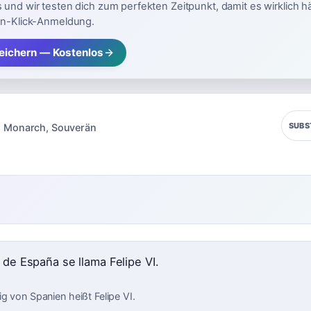
 und wir testen dich zum perfekten Zeitpunkt, damit es wirklich h
in-Klick-Anmeldung.
eichern — Kostenlos
SUBS
:
Monarch
,
Souverän
de España se llama Felipe VI.
g von Spanien heißt Felipe VI.