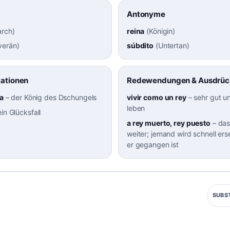
Antonyme
rch
)
reina
(
Königin
)
verän
)
súbdito
(
Untertan
)
kationen
Redewendungen & Ausdrüc
va
–
der König des Dschungels
vivir como un rey
–
sehr gut un
leben
ein Glücksfall
a rey muerto, rey puesto
–
das
weiter; jemand wird schnell er
er gegangen ist
SUBS