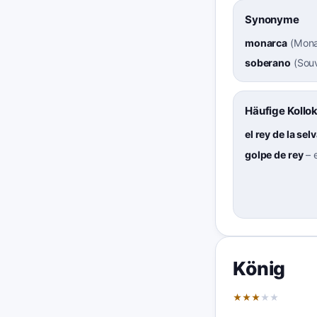
Synonyme
monarca
(
Mona
soberano
(
Sou
Häufige Kollo
el rey de la sel
golpe de rey
–
König
★
★
★
★
★