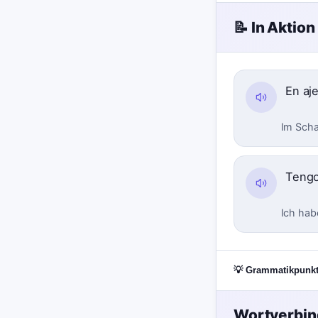
📝 In Aktion
En aj
Im Schac
Tengo
Ich hab
💡 Grammatikpunk
Wortverbi