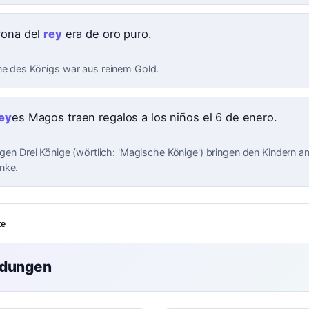
rona del
rey
era de oro puro.
ne des Königs war aus reinem Gold.
ey
es Magos traen regalos a los niños el 6 de enero.
ligen Drei Könige (wörtlich: 'Magische Könige') bringen den Kindern a
nke.
te
ndungen