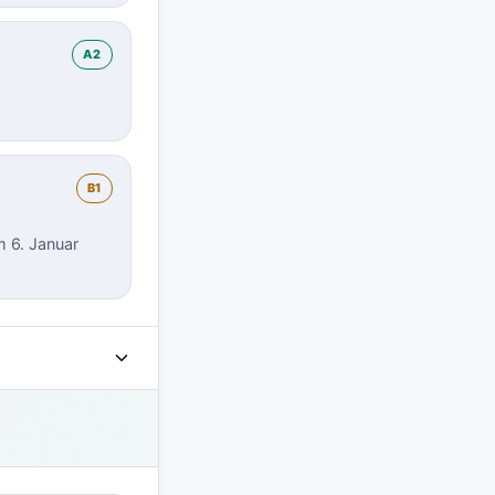
A2
B1
m 6. Januar