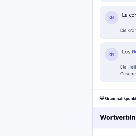
La co
Die Kro
Los
R
Die Hei
Gesche
💡 Grammatikpunk
Wortverbi