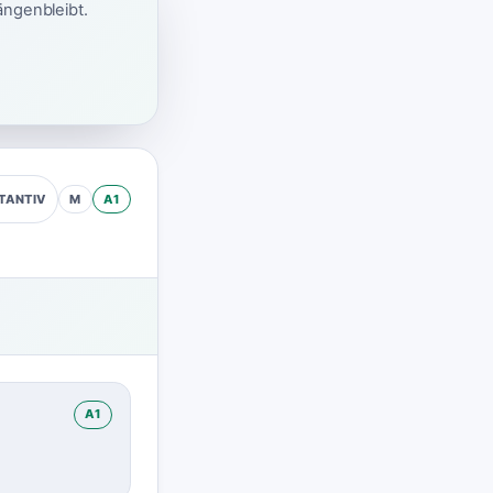
ängenbleibt.
M
A1
TANTIV
A1