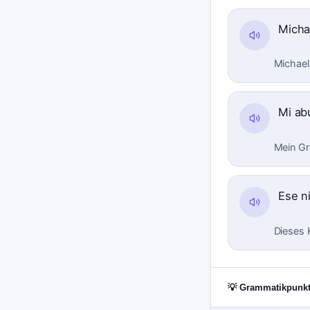
Micha
Michael
Mi ab
Mein Gr
Ese n
Dieses 
💡 Grammatikpunk