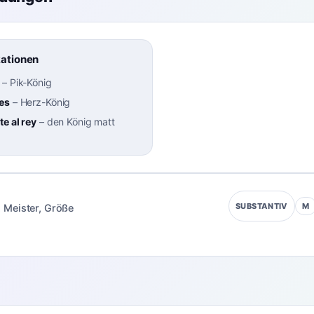
kationen
–
Pik-König
es
–
Herz-König
e al rey
–
den König matt
M
SUBSTANTIV
:
Meister
,
Größe