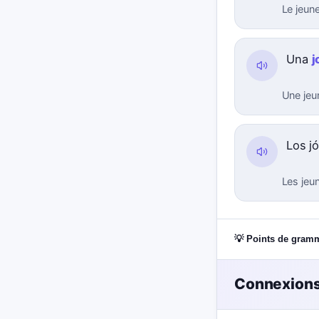
Le jeun
Una
j
Une jeu
Los j
Les jeun
💡 Points de gram
Connexions