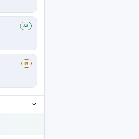
A2
B1