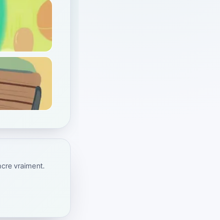
ncre vraiment.