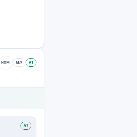
M/F
A1
NOM
A1