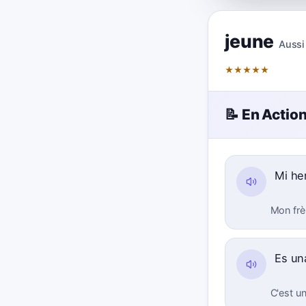
jeune
Aussi 
★
★
★
★
★
📝 En Actio
Mi h
Mon frè
Es un
C'est un