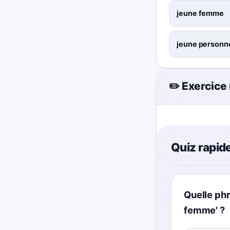
jeune femme
jeune personn
✏️ Exercice
Quiz rapide
Quelle phr
femme' ?