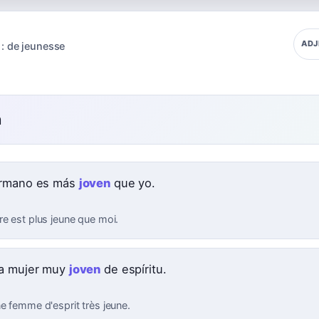
ADJ
:
de jeunesse
n
ermano es más
joven
que yo.
re est plus jeune que moi.
a mujer muy
joven
de espíritu.
e femme d'esprit très jeune.