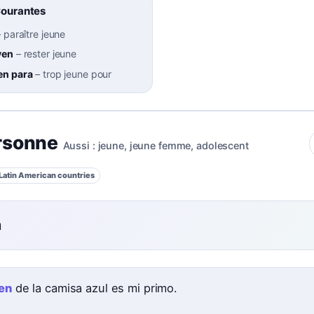
Courantes
–
paraître jeune
ven
–
rester jeune
en para
–
trop jeune pour
rsonne
Aussi :
jeune
,
jeune femme
,
adolescent
Latin American countries
n
en
de la camisa azul es mi primo.