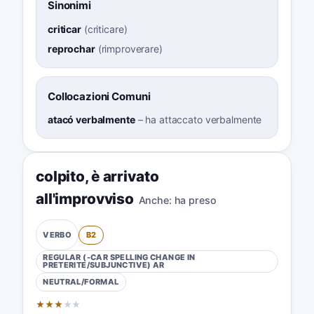
Sinonimi
criticar
(
criticare
)
reprochar
(
rimproverare
)
Collocazioni Comuni
atacó verbalmente
–
ha attaccato verbalmente
colpito
,
è arrivato
all'improvviso
Anche:
ha preso
B2
VERBO
REGULAR (-CAR SPELLING CHANGE IN
PRETERITE/SUBJUNCTIVE)
AR
NEUTRAL/FORMAL
★
★
★
★
★