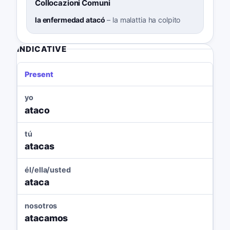
Collocazioni Comuni
la enfermedad atacó
–
la malattia ha colpito
INDICATIVE
Present
yo
ataco
tú
atacas
él/ella/usted
ataca
nosotros
atacamos