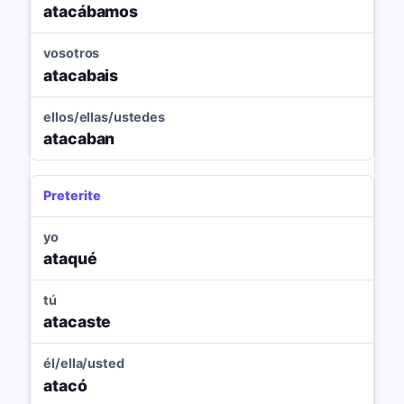
atacábamos
vosotros
atacabais
ellos/ellas/ustedes
atacaban
Preterite
yo
ataqué
tú
atacaste
él/ella/usted
atacó