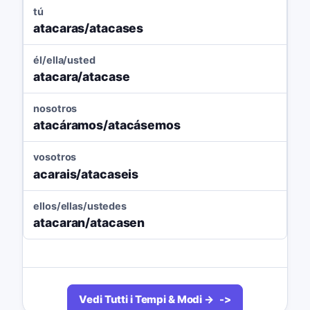
tú
atacaras/atacases
él/ella/usted
atacara/atacase
nosotros
atacáramos/atacásemos
vosotros
acarais/atacaseis
ellos/ellas/ustedes
atacaran/atacasen
Vedi Tutti i Tempi & Modi →