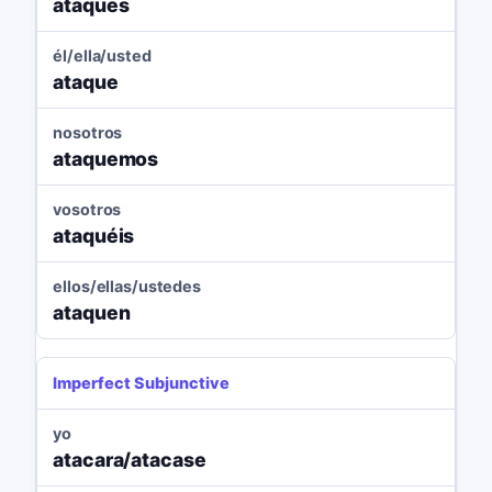
ataques
él/ella/usted
ataque
nosotros
ataquemos
vosotros
ataquéis
ellos/ellas/ustedes
ataquen
Imperfect Subjunctive
yo
atacara/atacase