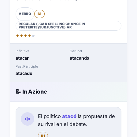
B1
VERBO
REGULAR (-CAR SPELLING CHANGE IN
PRETERITE/SUBJUNCTIVE)
AR
★
★
★
★
★
Infinitive
Gerund
atacar
atacando
Past Participle
atacado
📝 In Azione
El político
atacó
la propuesta de
su rival en el debate.
B1