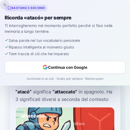
Inklingo
BASTANO 3 SECONDI
Ricorda «atacó» per sempre
Ti interrogheremo nel momento perfetto perché si fissi nella
memoria a lungo termine.
Dizionario
Salva parole nel tuo vocabolario personale
Ripasso intelligente al momento giusto
Home
›
Spagnolo
›
Dizionario
›
atacó
Tieni traccia di ciò che hai imparato
atacó
Continua con Google
ah-tah-KOH
a.taˈko
Iscrizione in un clic · Gratis per sempre · Niente spam
“
atacó
”
significa
“
attaccato
”
in spagnolo
. Ha
3 significati diversi a seconda del contesto:
attaccato
A2
Verbo
aggressione fisica o azione militare