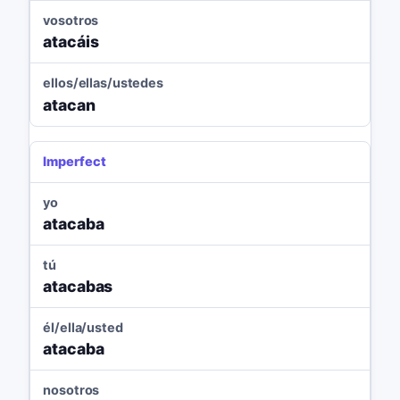
vosotros
atacáis
ellos/ellas/ustedes
atacan
Imperfect
yo
atacaba
tú
atacabas
él/ella/usted
atacaba
nosotros