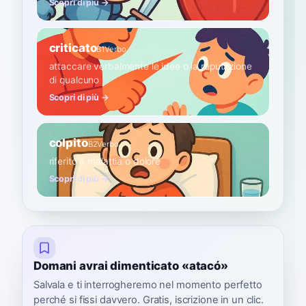
Scopri di più →
criticato
B1
Verbo
attaccare verbalmente le idee o la reputazione
di qualcuno
Scopri di più →
colpito
B2
Verbo
riferito a malattia o dolore
Scopri di più →
Domani avrai dimenticato «atacó»
Salvala e ti interrogheremo nel momento perfetto
perché si fissi davvero. Gratis, iscrizione in un clic.