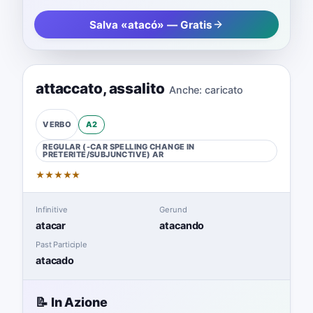
Salva «atacó» — Gratis
attaccato
,
assalito
Anche:
caricato
A2
VERBO
REGULAR (-CAR SPELLING CHANGE IN
PRETERITE/SUBJUNCTIVE)
AR
★
★
★
★
★
Infinitive
Gerund
atacar
atacando
Past Participle
atacado
📝 In Azione