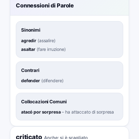
Connessioni di Parole
Sinonimi
agredir
(
assalire
)
asaltar
(
fare irruzione
)
Contrari
defender
(
difendere
)
Collocazioni Comuni
atacó por sorpresa
–
ha attaccato di sorpresa
criticato
Anche:
si è scagliato