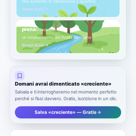
che aumenta di dimensione o quantità
Scopri di più →
piena
B1
Sostantivo
un innalzamento del livello del fiume
Scopri di più →
Domani avrai dimenticato «creciente»
Salvala e ti interrogheremo nel momento perfetto
perché si fissi davvero. Gratis, iscrizione in un clic.
Salva «creciente» — Gratis