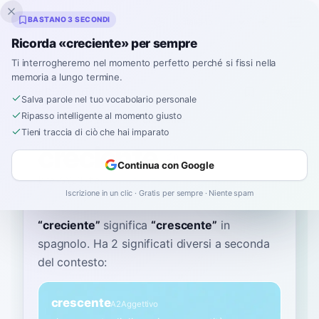
Inklingo
BASTANO 3 SECONDI
Ricorda «creciente» per sempre
Ti interrogheremo nel momento perfetto perché si fissi nella
memoria a lungo termine.
Dizionario
Salva parole nel tuo vocabolario personale
Ripasso intelligente al momento giusto
Home
›
Spagnolo
›
Dizionario
›
creciente
Tieni traccia di ciò che hai imparato
creciente
Continua con Google
kre-SYEN-te
kɾeˈsjente
Iscrizione in un clic · Gratis per sempre · Niente spam
“
creciente
”
significa
“
crescente
”
in
spagnolo
. Ha 2 significati diversi a seconda
del contesto:
crescente
A2
Aggettivo