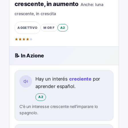
crescente
,
in aumento
Anche:
luna
crescente
,
in crescita
M OR F
A2
AGGETTIVO
★
★
★
★
★
📝 In Azione
Hay un interés
creciente
por
aprender español.
A2
C'è un interesse crescente nell'imparare lo
spagnolo.