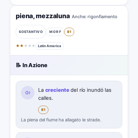
piena
,
mezzaluna
Anche:
rigonfiamento
M OR F
B1
SOSTANTIVO
★
★
★
★
★
Latin America
📝 In Azione
La
creciente
del río inundó las
calles.
B1
La piena del fiume ha allagato le strade.