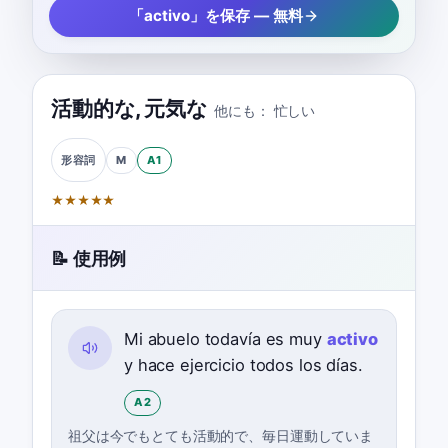
「activo」を保存 — 無料
活動的な
,
元気な
他にも：
忙しい
M
A1
形容詞
★
★
★
★
★
📝 使用例
Mi abuelo todavía es muy
activo
y hace ejercicio todos los días.
A2
祖父は今でもとても活動的で、毎日運動していま