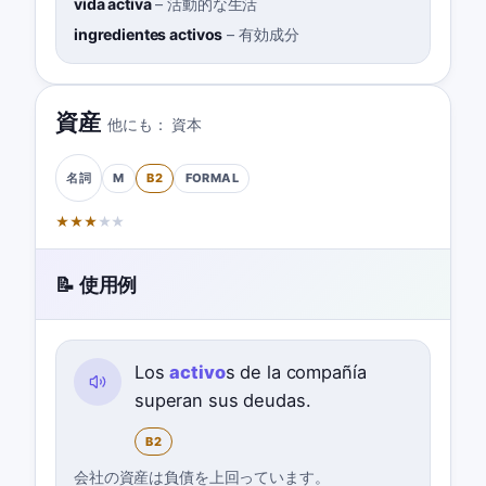
vida activa
–
活動的な生活
ingredientes activos
–
有効成分
資産
他にも：
資本
M
B2
FORMAL
名詞
★
★
★
★
★
📝 使用例
Los
activo
s de la compañía
superan sus deudas.
B2
会社の資産は負債を上回っています。