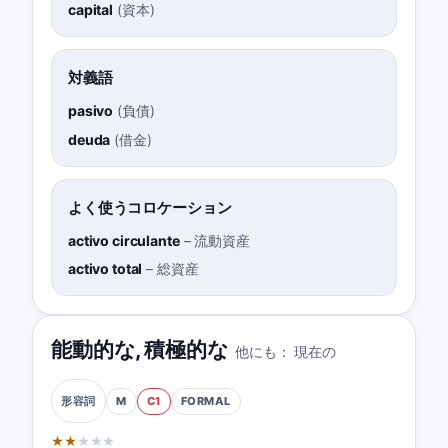
capital
(
資本
)
対義語
pasivo
(
負債
)
deuda
(
借金
)
よく使うコロケーション
activo circulante
–
流動資産
activo total
–
総資産
能動的な
,
積極的な
他にも：
現在の
M
C1
FORMAL
形容詞
★
★
★
★
★