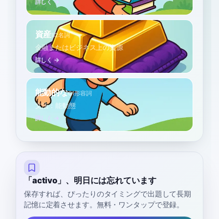
詳しく →
資産
B2
名詞
金融またはビジネス上の資源
詳しく →
能動的な
C1
形容詞
文法：能動態
詳しく →
「activo」、明日には忘れています
保存すれば、ぴったりのタイミングで出題して長期
記憶に定着させます。無料・ワンタップで登録。