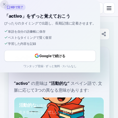
Inklingo
3秒で完了
「activo」をずっと覚えておこう
ぴったりのタイミングで出題し、長期記憶に定着させます。
単語を自分の語彙帳に保存
辞書
ベストなタイミングで賢く復習
学習した内容を記録
ホーム
›
スペイン語
›
辞書
›
activo
activo
Googleで続ける
ワンタップ登録 · ずっと無料 · スパムなし
ahk-TEE-voh
akˈti.βo
“
activo
”
の意味は
“
活動的な
”
スペイン語で
. 文
脈に応じて3つの異なる意味があります:
活動的な
A1
形容詞
生き生きとした、忙しい、熱心な