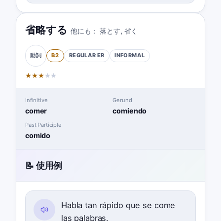
省略する
他にも：
落とす
,
省く
B2
REGULAR
ER
INFORMAL
動詞
★
★
★
★
★
Infinitive
Gerund
comer
comiendo
Past Participle
comido
📝 使用例
Habla tan rápido que se come
las palabras.