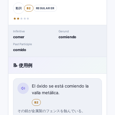
B2
REGULAR
ER
動詞
★
★
★
★
★
Infinitive
Gerund
comer
comiendo
Past Participle
comido
📝 使用例
El óxido se está comiendo la
valla metálica.
B2
その錆が金属製のフェンスを蝕んでいる。