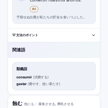
B2
予期せぬ出費が私たちの貯金を食いつぶした。
💡 文法のポイント
関連語
類義語
consumir
(
消費する
)
gastar
(
費やす、使い果たす
)
蝕む
他にも：
腐食させる
,
摩耗させる