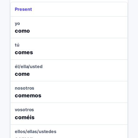
Present
yo
como
tú
comes
él/ella/usted
come
nosotros
comemos
vosotros
coméis
ellos/ellas/ustedes