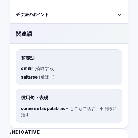
💡 文法のポイント
関連語
類義語
omitir
(
省略する
)
saltarse
(
飛ばす
)
慣用句・表現
comerse las palabras
–
もごもご話す、不明瞭に
話す
INDICATIVE