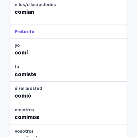
ellos/ellas/ustedes
comían
Preterite
yo
comí
tú
comiste
él/ella/usted
comió
nosotros
comimos
vosotros