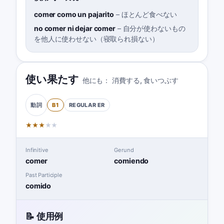
comer como un pajarito
–
ほとんど食べない
no comer ni dejar comer
–
自分が使わないもの
を他人に使わせない（寝取られ損ない）
使い果たす
他にも：
消費する
,
食いつぶす
B1
REGULAR
ER
動詞
★
★
★
★
★
Infinitive
Gerund
comer
comiendo
Past Participle
comido
📝 使用例