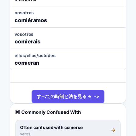
nosotros
comiéramos
vosotros
comierais
ellos/ellas/ustedes
comieran
すべての時制と法を見る →
🔀 Commonly Confused With
Often confused with comerse
verbs