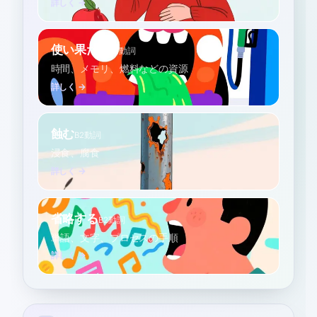
詳しく →
使い果たす
B1
動詞
時間、メモリ、燃料などの資源
詳しく →
蝕む
B2
動詞
浸食、腐食
詳しく →
省略する
B2
動詞
単語、文字、プロセスの手順
詳しく →