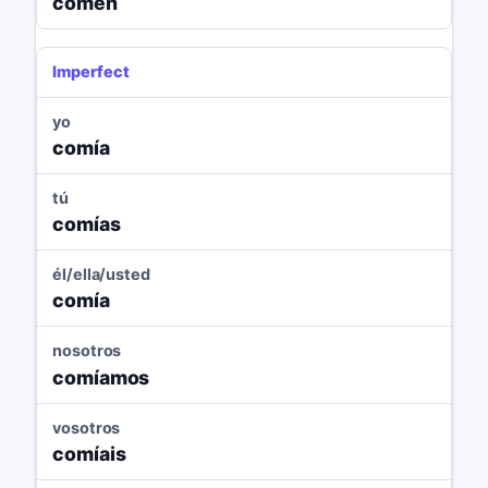
comen
Imperfect
yo
comía
tú
comías
él/ella/usted
comía
nosotros
comíamos
vosotros
comíais