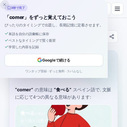
Inklingo
3秒で完了
「comer」をずっと覚えておこう
ぴったりのタイミングで出題し、長期記憶に定着させます。
単語を自分の語彙帳に保存
辞書
ベストなタイミングで賢く復習
学習した内容を記録
ホーム
›
スペイン語
›
辞書
›
comer
comer
Googleで続ける
ワンタップ登録 · ずっと無料 · スパムなし
koh-mehr
koˈmeɾ
“
comer
”
の意味は
“
食べる
”
スペイン語で
. 文脈
に応じて4つの異なる意味があります:
食べる
A1
動詞
食べ物を消費する