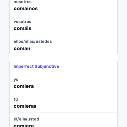
nosotros
comamos
vosotros
comáis
ellos/ellas/ustedes
coman
Imperfect Subjunctive
yo
comiera
tú
comieras
él/ella/usted
comiera