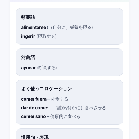
類義語
alimentarse
(
（自分に）栄養を摂る
)
ingerir
(
摂取する
)
対義語
ayunar
(
断食する
)
よく使うコロケーション
comer fuera
–
外食する
dar de comer
–
（誰か/何かに）食べさせる
comer sano
–
健康的に食べる
慣用句・表現