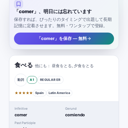
「comer」、明日には忘れています
保存すれば、ぴったりのタイミングで出題して長期
記憶に定着させます。無料・ワンタップで登録。
「comer」を保存 — 無料
食べる
他にも：
昼食をとる
,
夕食をとる
A1
REGULAR
ER
動詞
★
★
★
★
★
Spain
Latin America
Infinitive
Gerund
comer
comiendo
Past Participle