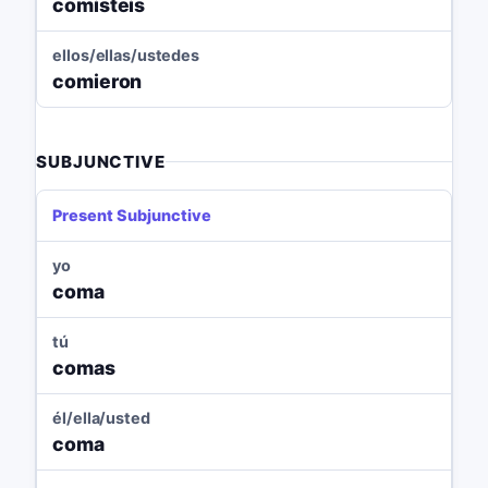
comisteis
ellos/ellas/ustedes
comieron
SUBJUNCTIVE
Present Subjunctive
yo
coma
tú
comas
él/ella/usted
coma