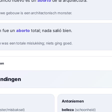
dificio nuevo es un
aborto
de la arquitectura.
uwe gebouw is een architectonisch monster.
an fue un
aborto
total; nada salió bien.
n was een totale mislukking; niets ging goed.
ten
indingen
Antoniemen
ster/misbaksel
)
belleza
(
schoonheid
)