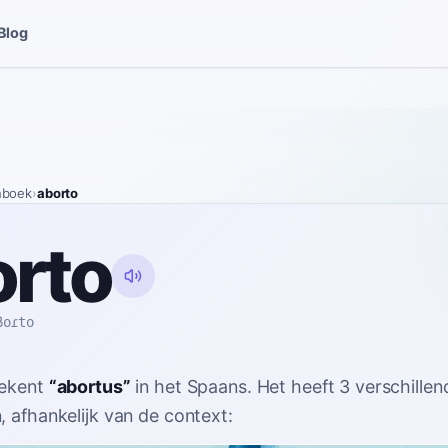
Blog
nboek
›
aborto
orto
βoɾto
ekent
“
abortus
”
in het Spaans
. Het heeft 3 verschillen
, afhankelijk van de context: