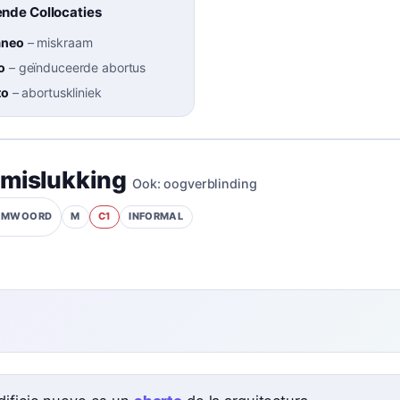
nde Collocaties
áneo
–
miskraam
o
–
geïnduceerde abortus
to
–
abortuskliniek
mislukking
Ook:
oogverblinding
M
C1
INFORMAL
AAMWOORD