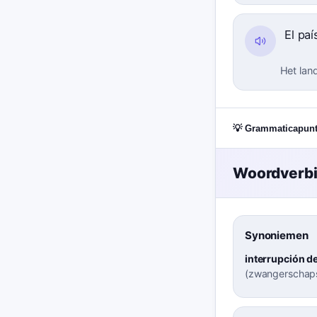
El pa
Het lan
💡 Grammaticapun
Woordverb
Synoniemen
interrupción d
(
zwangerschaps