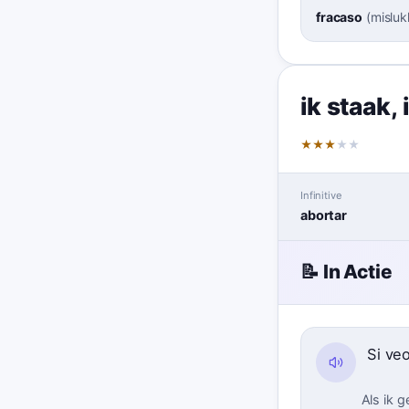
fracaso
(
misluk
ik staak
,
★
★
★
★
★
Infinitive
abortar
📝 In Actie
Si ve
Als ik g