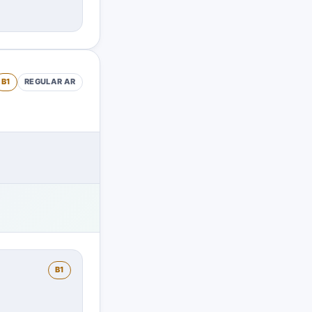
B1
REGULAR
AR
B1