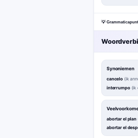
💡 Grammaticapun
Woordverb
Synoniemen
cancelo
(
ik ann
interrumpo
(
ik
Veelvoorkome
abortar el plan
abortar el des