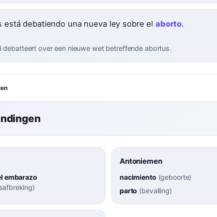
ís está debatiendo una nueva ley sobre el
aborto
.
d debatteert over een nieuwe wet betreffende abortus.
ten
indingen
Antoniemen
el embarazo
nacimiento
(
geboorte
)
afbreking
)
parto
(
bevalling
)