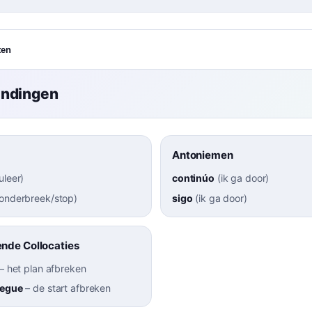
ten
indingen
Antoniemen
uleer
)
continúo
(
ik ga door
)
 onderbreek/stop
)
sigo
(
ik ga door
)
nde Collocaties
–
het plan afbreken
pegue
–
de start afbreken