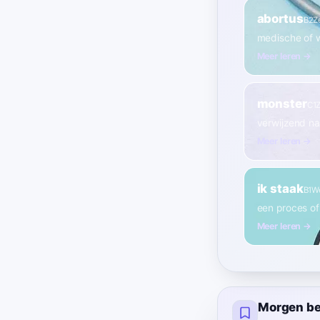
abortus
B2
Z
medische of w
Meer leren →
monster
C1
verwijzend naa
Meer leren →
ik staak
B1
W
een proces of
Meer leren →
Morgen be