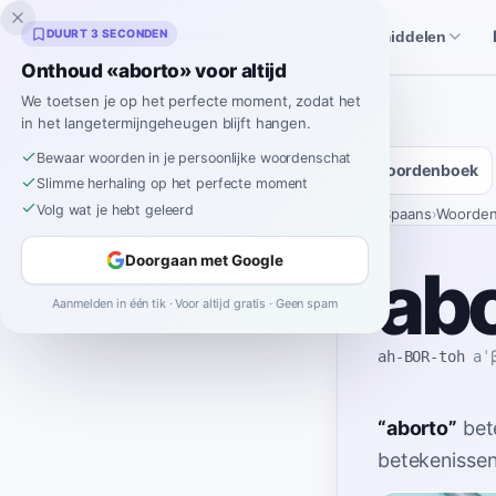
Inklingo
DUURT 3 SECONDEN
Verhalen
Spaanse hulpmiddelen
Onthoud «aborto» voor altijd
We toetsen je op het perfecte moment, zodat het
in het langetermijngeheugen blijft hangen.
Bewaar woorden in je persoonlijke woordenschat
Woordenboek
Slimme herhaling op het perfecte moment
Volg wat je hebt geleerd
Home
›
Spaans
›
Woorde
Doorgaan met Google
ab
Aanmelden in één tik · Voor altijd gratis · Geen spam
ah-BOR-toh
aˈ
“
aborto
”
bet
betekenissen