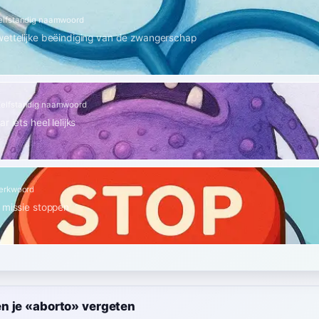
elfstandig naamwoord
ettelijke beëindiging van de zwangerschap
Zelfstandig naamwoord
r iets heel lelijks
erkwoord
 missie stoppen
n je «aborto» vergeten