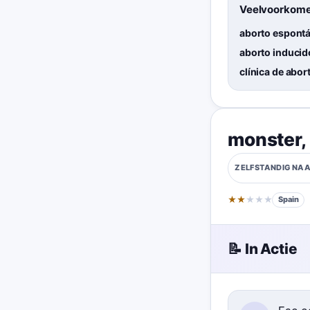
Veelvoorkome
aborto espont
aborto inducid
clínica de abor
monster
,
ZELFSTANDIG N
★
★
★
★
★
Spain
📝 In Actie