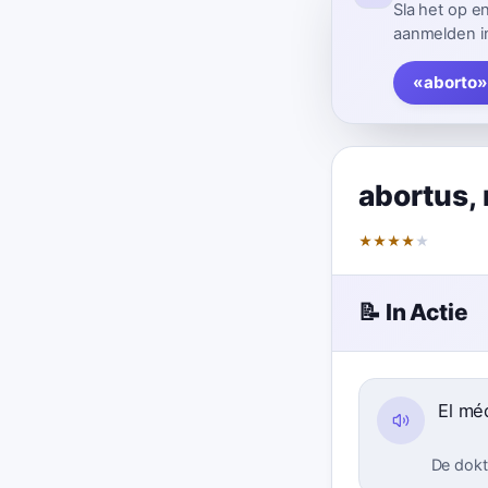
Sla het op e
aanmelden in
«aborto»
abortus
,
★
★
★
★
★
📝 In Actie
El mé
De dokt