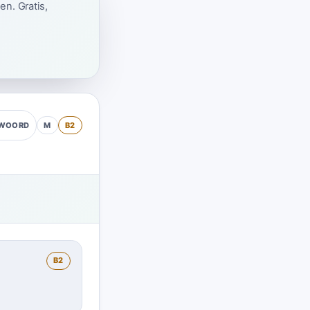
en. Gratis,
M
B2
MWOORD
B2