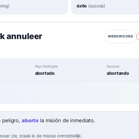
king
)
éxito
(
succes
)
ik annuleer
WERKWOORD
Past Participle
Gerund
abortado
abortando
o peligro,
aborto
la misión de inmediato.
evaar zie, staak ik de missie onmiddellijk.