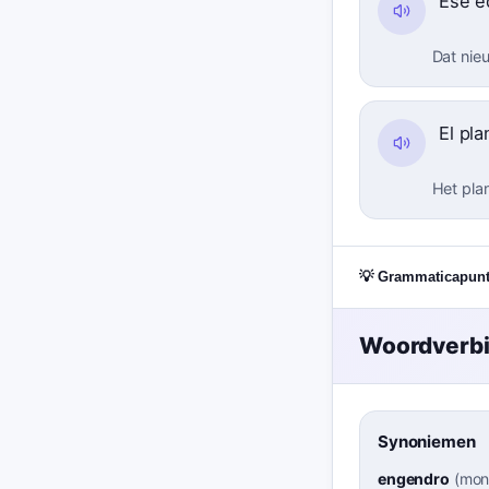
Ese e
Dat nie
El pl
Het pla
💡 Grammaticapun
Woordverb
Synoniemen
engendro
(
mon