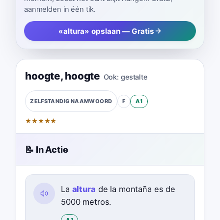
aanmelden in één tik.
«altura» opslaan — Gratis
hoogte
,
hoogte
Ook:
gestalte
F
A1
ZELFSTANDIG NAAMWOORD
★
★
★
★
★
📝 In Actie
La
altura
de la montaña es de
5000 metros.