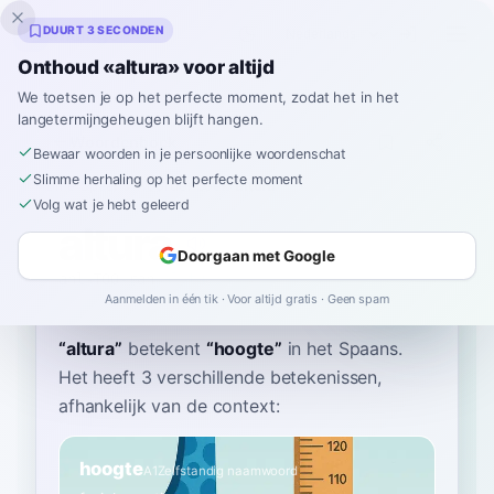
Inklingo
DUURT 3 SECONDEN
Onthoud «altura» voor altijd
We toetsen je op het perfecte moment, zodat het in het
langetermijngeheugen blijft hangen.
Woordenboek
Bewaar woorden in je persoonlijke woordenschat
Slimme herhaling op het perfecte moment
Home
›
Spaans
›
Woordenboek
›
altura
Volg wat je hebt geleerd
altura
Doorgaan met Google
ahl-TOO-rah
alˈtu.ɾa
Aanmelden in één tik · Voor altijd gratis · Geen spam
“
altura
”
betekent
“
hoogte
”
in het Spaans
.
Het heeft 3 verschillende betekenissen,
afhankelijk van de context:
hoogte
A1
Zelfstandig naamwoord