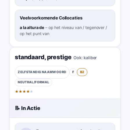
Veelvoorkomende Collocaties
a la altura de
–
op het niveau van / tegenover /
op het punt van
standaard
,
prestige
Ook:
kaliber
F
B2
ZELFSTANDIG NAAMWOORD
NEUTRAL/FORMAL
★
★
★
★
★
📝 In Actie