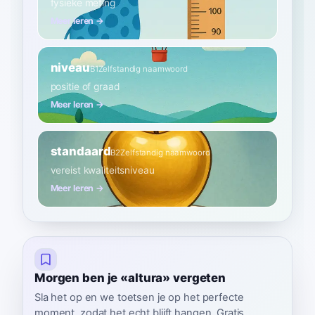
fysieke meting
Meer leren →
niveau
B1
Zelfstandig naamwoord
positie of graad
Meer leren →
standaard
B2
Zelfstandig naamwoord
vereist kwaliteitsniveau
Meer leren →
Morgen ben je «altura» vergeten
Sla het op en we toetsen je op het perfecte
moment, zodat het echt blijft hangen. Gratis,