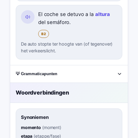
El coche se detuvo a la
altura
del semáforo.
B2
De auto stopte ter hoogte van (of tegenover)
het verkeerslicht.
💡 Grammaticapunten
Woordverbindingen
Synoniemen
momento
(
moment
)
etapa
(
etappe/fase
)