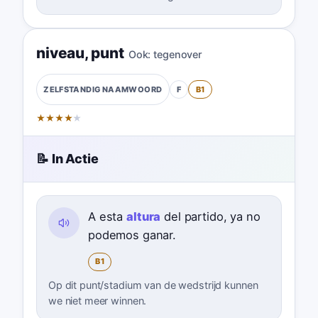
niveau
,
punt
Ook:
tegenover
F
B1
ZELFSTANDIG NAAMWOORD
★
★
★
★
★
📝 In Actie
A esta
altura
del partido, ya no
podemos ganar.
B1
Op dit punt/stadium van de wedstrijd kunnen
we niet meer winnen.