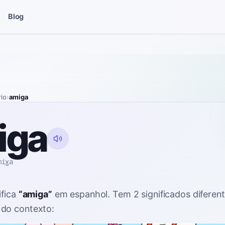
Blog
rio
›
amiga
iga
miɣa
ifica
“
amiga
”
em espanhol
. Tem 2 significados diferen
do contexto: