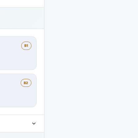
B1
B2