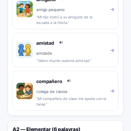
→
amigo pequeno
“
Mi hijo invitó a su amiguito de la
escuela a la fiesta.
”
amistad
🔊
→
amizade
“
Valoro mucho nuestra amistad.
”
compañero
🔊
→
colega de classe
“
Mi compañero de clase me ayuda con la
tarea.
”
A2 — Elementar (6 palavras)