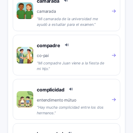
camarada
🔊
→
camarada
“
Mi camarada de la universidad me
ayudó a estudiar para el examen.
”
compadre
🔊
→
co-pai
“
Mi compadre Juan viene a la fiesta de
mi hijo.
”
complicidad
🔊
→
entendimento mútuo
“
Hay mucha complicidad entre los dos
hermanos.
”