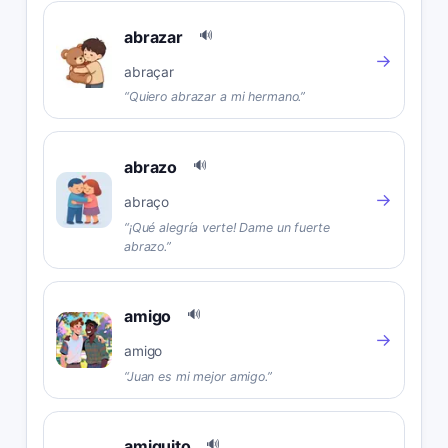
abrazar
🔊
→
abraçar
“
Quiero abrazar a mi hermano.
”
abrazo
🔊
→
abraço
“
¡Qué alegría verte! Dame un fuerte
abrazo.
”
amigo
🔊
→
amigo
“
Juan es mi mejor amigo.
”
amiguito
🔊