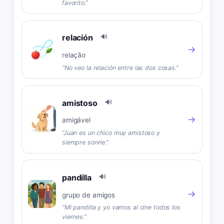
favorito.
”
relación
🔊
→
relação
“
No veo la relación entre las dos cosas.
”
amistoso
🔊
→
amigável
“
Juan es un chico muy amistoso y
siempre sonríe.
”
pandilla
🔊
→
grupo de amigos
“
Mi pandilla y yo vamos al cine todos los
viernes.
”