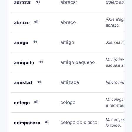
abraçar
abrazar
🔊
Quiero abraza
¡Qué alegría 
abraço
abrazo
🔊
abrazo.
amigo
amigo
🔊
Juan es mi me
Mi hijo invitó 
amigo pequeno
amiguito
🔊
escuela a la fi
amizade
amistad
🔊
Valoro mucho 
Mi colega de
colega
colega
🔊
a terminar el 
Mi compañero
colega de classe
compañero
🔊
la tarea.