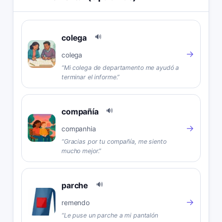
colega
🔊
→
colega
“
Mi colega de departamento me ayudó a
terminar el informe.
”
compañía
🔊
→
companhia
“
Gracias por tu compañía, me siento
mucho mejor.
”
parche
🔊
→
remendo
“
Le puse un parche a mi pantalón