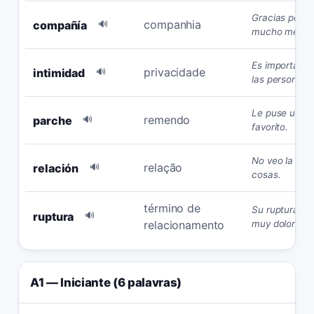
Gracias por t
companhia
compañía
🔊
mucho mejor.
Es importante 
privacidade
intimidad
🔊
las personas.
Le puse un pa
remendo
parche
🔊
favorito.
No veo la rela
relação
relación
🔊
cosas.
término de
Su ruptura de
ruptura
🔊
relacionamento
muy dolorosa.
A1 — Iniciante (6 palavras)