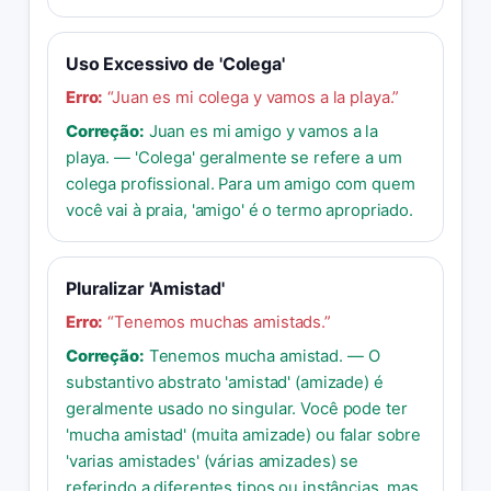
Uso Excessivo de 'Colega'
Erro:
“
Juan es mi colega y vamos a la playa.
”
Correção:
Juan es mi amigo y vamos a la
playa. — 'Colega' geralmente se refere a um
colega profissional. Para um amigo com quem
você vai à praia, 'amigo' é o termo apropriado.
Pluralizar 'Amistad'
Erro:
“
Tenemos muchas amistads.
”
Correção:
Tenemos mucha amistad. — O
substantivo abstrato 'amistad' (amizade) é
geralmente usado no singular. Você pode ter
'mucha amistad' (muita amizade) ou falar sobre
'varias amistades' (várias amizades) se
referindo a diferentes tipos ou instâncias, mas