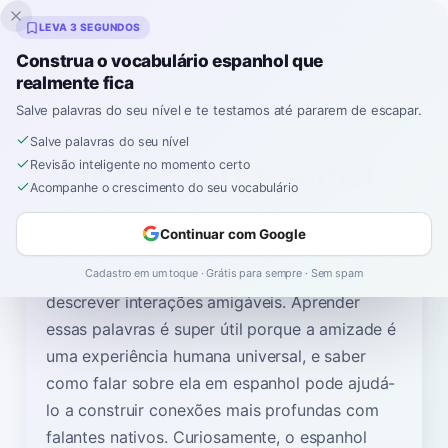
Inklingo
LEVA 3 SEGUNDOS
Construa o vocabulário espanhol que
realmente fica
Home
Vocabulário
Temas
Amizade em Espanhol
Salve palavras do seu nível e te testamos até pararem de escapar.
Salve palavras do seu nível
Amizade em Espanhol
Revisão inteligente no momento certo
Acompanhe o crescimento do seu vocabulário
Esta lista de vocabulário é toda sobre amizade
Continuar com Google
em espanhol! Você encontrará palavras para
amigos, o conceito de amizade em si e como
Cadastro em um toque · Grátis para sempre · Sem spam
descrever interações amigáveis. Aprender
essas palavras é super útil porque a amizade é
uma experiência humana universal, e saber
como falar sobre ela em espanhol pode ajudá-
lo a construir conexões mais profundas com
falantes nativos. Curiosamente, o espanhol