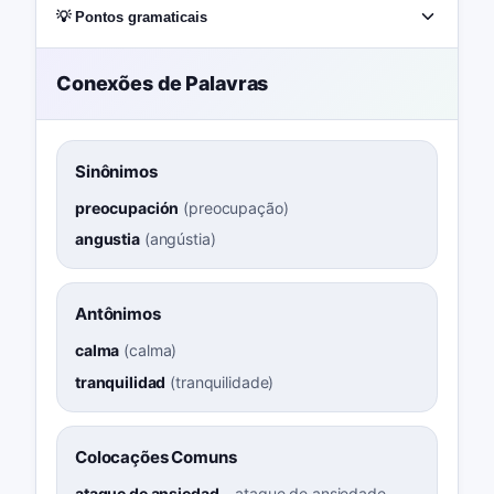
💡 Pontos gramaticais
Conexões de Palavras
Sinônimos
preocupación
(
preocupação
)
angustia
(
angústia
)
Antônimos
calma
(
calma
)
tranquilidad
(
tranquilidade
)
Colocações Comuns
ataque de ansiedad
–
ataque de ansiedade