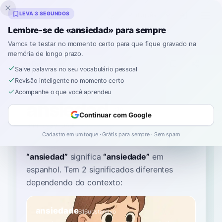
Inklingo
LEVA 3 SEGUNDOS
Lembre-se de «ansiedad» para sempre
Vamos te testar no momento certo para que fique gravado na
memória de longo prazo.
Dicionário
Salve palavras no seu vocabulário pessoal
Revisão inteligente no momento certo
Início
›
Espanhol
›
Dicionário
›
ansiedad
Acompanhe o que você aprendeu
ansiedad
Continuar com Google
ahn-syay-DAHD
ansjeˈðað
Cadastro em um toque · Grátis para sempre · Sem spam
“
ansiedad
”
significa
“
ansiedade
”
em
espanhol
. Tem 2 significados diferentes
dependendo do contexto:
ansiedade
B1
Substantivo