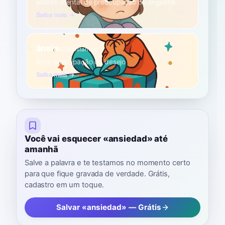
estado mental de preocupação ou angústia
Saiba mais →
ânsia
A2
Substantivo
forte antecipação ou desejo
Saiba mais →
Você vai esquecer «ansiedad» até
amanhã
Salve a palavra e te testamos no momento certo
para que fique gravada de verdade. Grátis,
cadastro em um toque.
Salvar «ansiedad» — Grátis