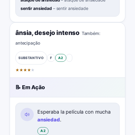
sentir ansiedad
–
sentir ansiedade
ânsia
,
desejo intenso
Também:
antecipação
F
A2
SUBSTANTIVO
★
★
★
★
★
📝 Em Ação
Esperaba la película con mucha
ansiedad
.
A2