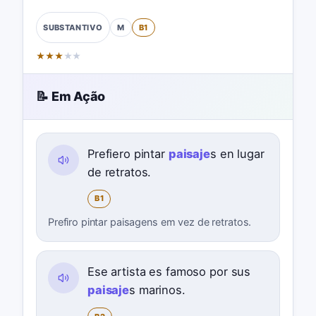
M
B1
SUBSTANTIVO
★
★
★
★
★
📝 Em Ação
Prefiero pintar
paisaje
s en lugar
de retratos.
B1
Prefiro pintar paisagens em vez de retratos.
Ese artista es famoso por sus
paisaje
s marinos.