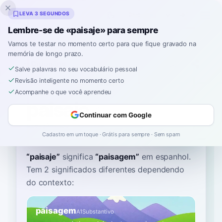
Inklingo
LEVA 3 SEGUNDOS
Lembre-se de «paisaje» para sempre
Vamos te testar no momento certo para que fique gravado na
memória de longo prazo.
Dicionário
Salve palavras no seu vocabulário pessoal
Revisão inteligente no momento certo
Início
›
Espanhol
›
Dicionário
›
paisaje
Acompanhe o que você aprendeu
paisaje
Continuar com Google
pie-SAH-hay
paiˈsaxe
Cadastro em um toque · Grátis para sempre · Sem spam
“
paisaje
”
significa
“
paisagem
”
em espanhol
.
Tem 2 significados diferentes dependendo
do contexto:
paisagem
A1
Substantivo