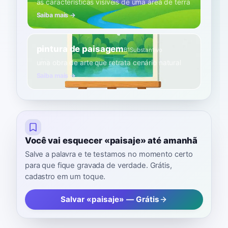
as características visíveis de uma área de terra
Saiba mais →
pintura de paisagem
B1
Substantivo
uma obra de arte que retrata cenário natural
Saiba mais →
Você vai esquecer «paisaje» até amanhã
Salve a palavra e te testamos no momento certo
para que fique gravada de verdade. Grátis,
cadastro em um toque.
Salvar «paisaje» — Grátis