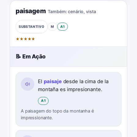
paisagem
Também:
cenário
,
vista
M
A1
SUBSTANTIVO
★
★
★
★
★
📝 Em Ação
El
paisaje
desde la cima de la
montaña es impresionante.
A1
A paisagem do topo da montanha é
impressionante.