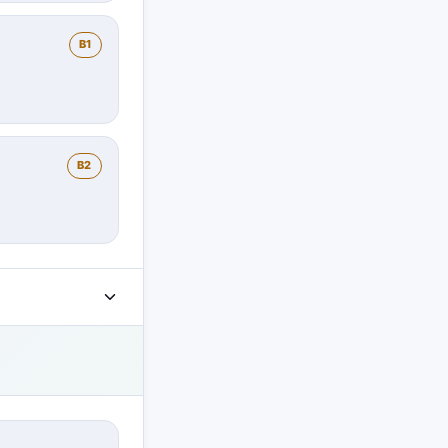
B1
B2