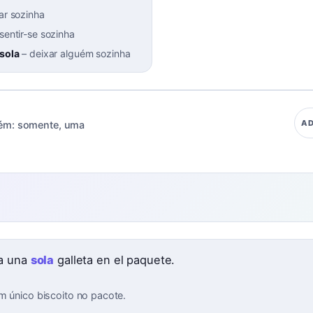
ar sozinha
sentir-se sozinha
 sola
–
deixar alguém sozinha
AD
ém:
somente
,
uma
a una
sola
galleta en el paquete.
m único biscoito no pacote.