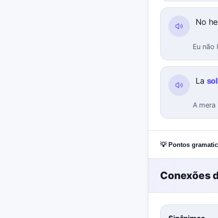
No he
Eu não l
La
so
A mera 
💡 Pontos gramatic
Conexões d