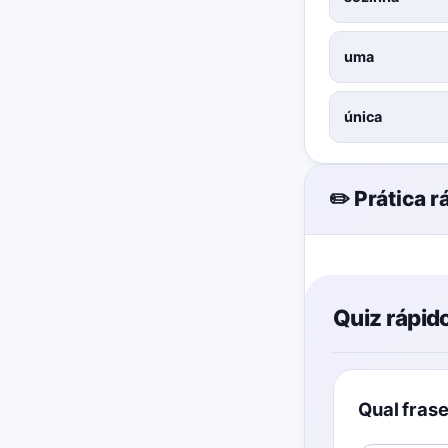
uma
única
✏️ Prática r
Quiz rápid
Qual frase