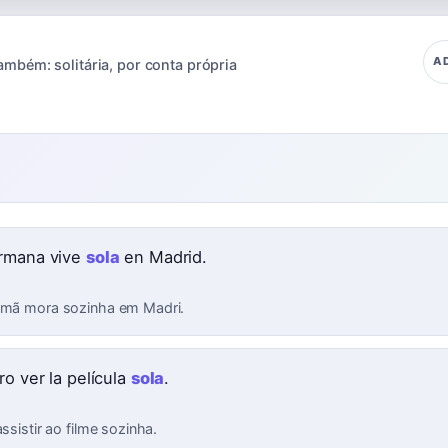
A
ambém:
solitária
,
por conta própria
rmana vive
sola
en Madrid.
rmã mora sozinha em Madri.
ro ver la película
sola
.
assistir ao filme sozinha.