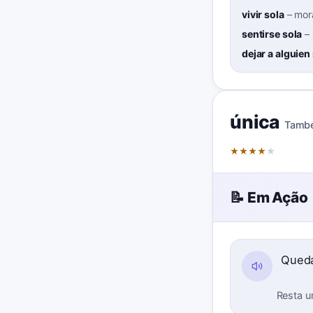
vivir sola
–
mor
sentirse sola
–
dejar a alguien
única
Tamb
★
★
★
★
★
📝 Em Ação
Qued
Resta u