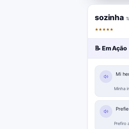
sozinha
T
★
★
★
★
★
📝 Em Ação
Mi he
Minha i
Prefie
Prefiro 