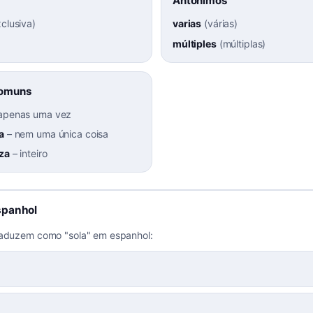
Antônimos
xclusiva
)
varias
(
várias
)
múltiples
(
múltiplas
)
Comuns
apenas uma vez
a
–
nem uma única coisa
eza
–
inteiro
spanhol
raduzem como "sola" em espanhol: