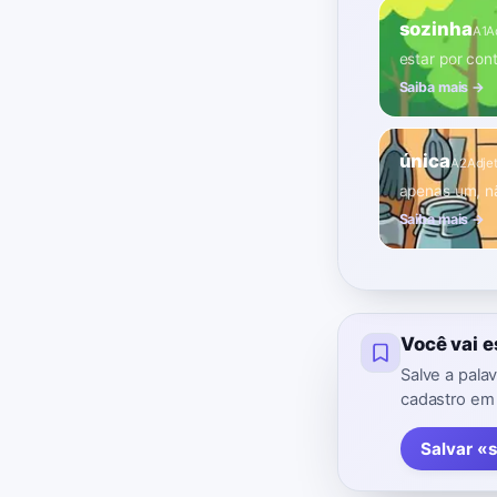
sozinha
A1
A
estar por con
Saiba mais →
única
A2
Adje
apenas um, n
Saiba mais →
Você vai 
Salve a pala
cadastro em
Salvar «