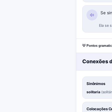
Se si
Ela se s
💡 Pontos gramatic
Conexões d
Sinônimos
solitaria
(
solitár
Colocações 