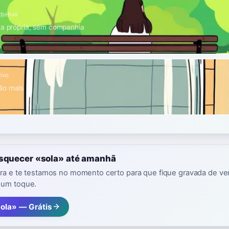
djetivo
ta própria, sem companhia
tivo
ão mais
esquecer «sola» até amanhã
vra e te testamos no momento certo para que fique gravada de ver
 um toque.
sola» — Grátis