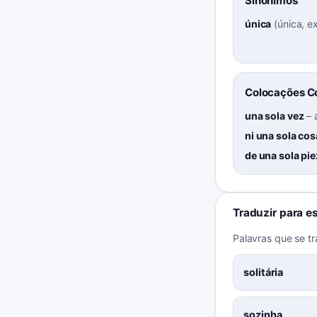
Sinônimos
única
(
única, e
Colocações 
una sola vez
–
ni una sola cos
de una sola pi
Traduzir para e
Palavras que se t
solitária
sozinha