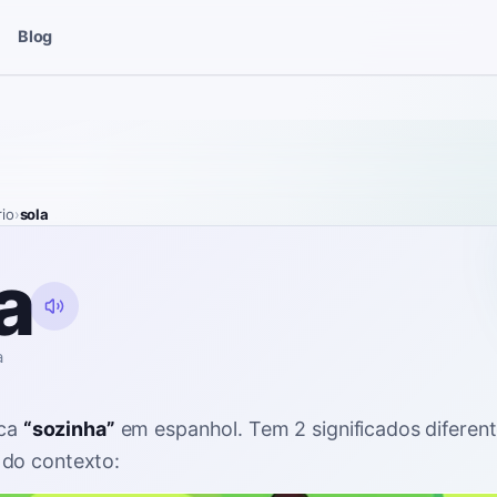
Blog
rio
›
sola
a
a
ica
“
sozinha
”
em espanhol
. Tem 2 significados diferen
do contexto: