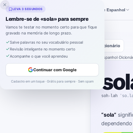
Inklingo
LEVA 3 SEGUNDOS
Histórias
Ferramentas de Espanhol
Lembre-se de «sola» para sempre
Vamos te testar no momento certo para que fique
gravado na memória de longo prazo.
Salve palavras no seu vocabulário pessoal
Dicionário
Revisão inteligente no momento certo
Acompanhe o que você aprendeu
Início
›
Espanhol
›
Dicioná
Continuar com Google
sol
Cadastro em um toque · Grátis para sempre · Sem spam
soh-lah
ˈso.l
“
sola
”
signif
dependendo 