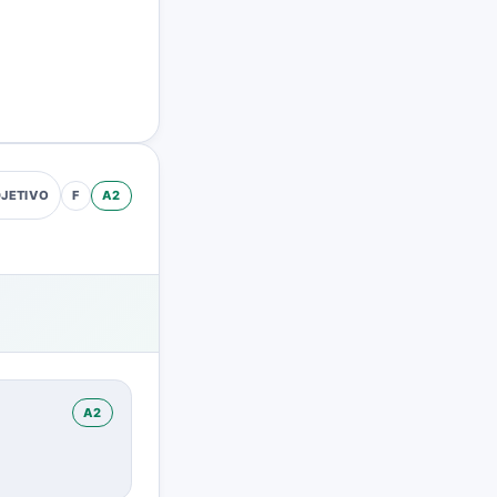
F
A2
JETIVO
A2