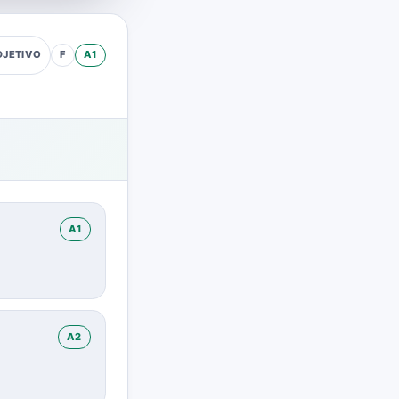
F
A1
DJETIVO
A1
A2