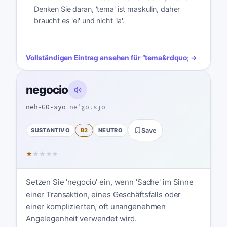
Denken Sie daran, 'tema' ist maskulin, daher
braucht es 'el' und nicht 'la'.
Vollständigen Eintrag ansehen für
“
tema
&rdquo; →
negocio
neh-GO-syo
neˈɣo.sjo
SUSTANTIVO
B2
NEUTRO
Save
★
★
★
★
★
Setzen Sie 'negocio' ein, wenn 'Sache' im Sinne
einer Transaktion, eines Geschäftsfalls oder
einer komplizierten, oft unangenehmen
Angelegenheit verwendet wird.