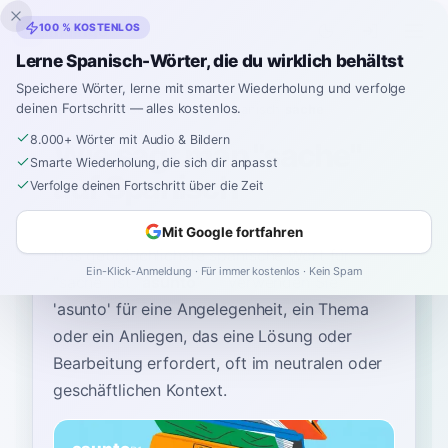
Inklingo
100 % KOSTENLOS
Lerne Spanisch-Wörter, die du wirklich behältst
Speichere Wörter, lerne mit smarter Wiederholung und verfolge
deinen Fortschritt — alles kostenlos.
Startseite
›
Spanisch
›
German
→ Spanisch
›
sache
8.000+ Wörter mit Audio & Bildern
Wie sagt man "sache"
Smarte Wiederholung, die sich dir anpasst
auf Spanisch
Verfolge deinen Fortschritt über die Zeit
Mit Google fortfahren
Das gebräuchlichste spanische Wort für
Ein-Klick-Anmeldung · Für immer kostenlos · Kein Spam
“
sache
”
ist
“
asunto
”
—
verwenden Sie
'asunto' für eine Angelegenheit, ein Thema
oder ein Anliegen, das eine Lösung oder
Bearbeitung erfordert, oft im neutralen oder
geschäftlichen Kontext
.