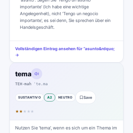
importante' (Ich habe eine wichtige
Angelegenheit), nicht 'Tengo un negocio
importante', es sei denn, Sie sprechen über ein
Handelsgeschäft.
Vollständigen Eintrag ansehen für
“
asunto
&rdquo;
→
tema
TEH-mah
ˈte.ma
SUSTANTIVO
A2
NEUTRO
Save
★
★
★
★
★
Nutzen Sie 'tema', wenn es sich um ein Thema im