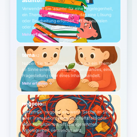
asunto
B1
Verwenden Sie 'asunto' für eine Angelegenheit,
ein Thema oder ein Anliegen, das eine Lösung
oder Bearbeitung erfordert, oft im neutralen
oder geschäftlichen Kontext.
Mehr erfahren →
tema
A2
Nutzen Sie 'tema', wenn es sich um ein Thema
im Sinne eines Diskussionsgegenstandes, einer
Fragestellung oder eines Inhalts handelt.
Mehr erfahren →
negocio
B2
Setzen Sie 'negocio' ein, wenn 'Sache' im Sinne
einer Transaktion, eines Geschäftsfalls oder
einer komplizierten, oft unangenehmen
Angelegenheit verwendet wird.