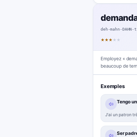
demanda
deh-mahn-DAHN-t
★
★
★
★
★
Employez « deman
beaucoup de temp
Exemples
Tengo un
J'ai un patron tr
Ser padr