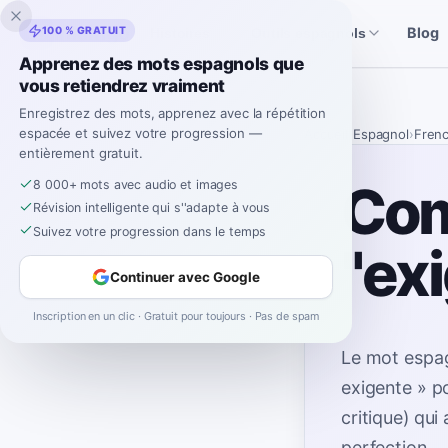
Inklingo
100 % GRATUIT
Blog
Histoires
Outils espagnols
Apprenez des mots espagnols que
vous retiendrez vraiment
Enregistrez des mots, apprenez avec la répétition
espacée et suivez votre progression —
Accueil
›
Espagnol
›
Fren
entièrement gratuit.
Com
8 000+ mots avec audio et images
Révision intelligente qui s''adapte à vous
Suivez votre progression dans le temps
"ex
Continuer avec Google
Inscription en un clic · Gratuit pour toujours · Pas de spam
Le mot espag
exigente » p
critique) qu
perfection
.