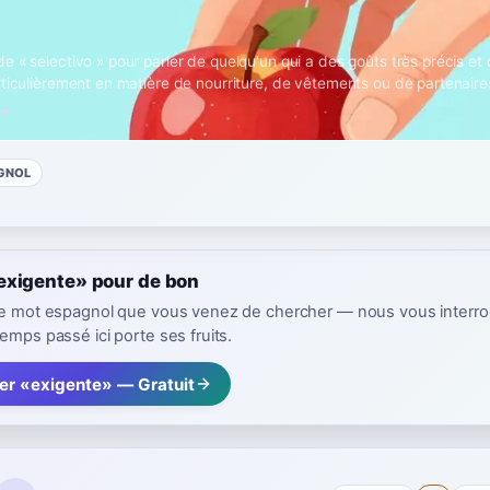
 « selectivo » pour parler de quelqu'un qui a des goûts très précis et q
rticulièrement en matière de nourriture, de vêtements ou de partenaire
 →
GNOL
exigente» pour de bon
 le mot espagnol que vous venez de chercher — nous vous interr
emps passé ici porte ses fruits.
rer «exigente» — Gratuit