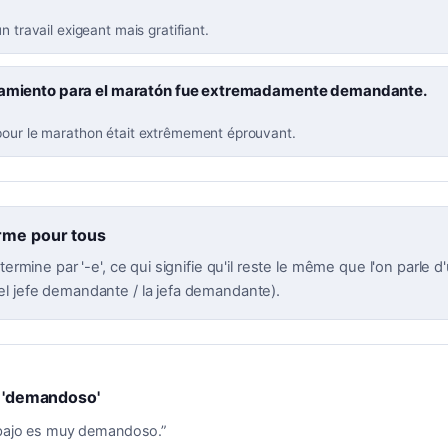
n travail exigeant mais gratifiant.
namiento para el maratón fue extremadamente demandante.
pour le marathon était extrêmement éprouvant.
rme pour tous
 termine par '-e', ce qui signifie qu'il reste le même que l'on parl
l jefe demandante / la jefa demandante).
s 'demandoso'
abajo es muy demandoso.
”