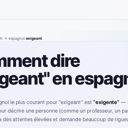
ch
→ espagnol
›
exigeant
ment dire
igeant" en espag
nol le plus courant pour
“
exigeant
”
est
“
exigente
”
—
our décrire une personne (comme un professeur, un pa
i a des attentes élevées et demande beaucoup de rigue