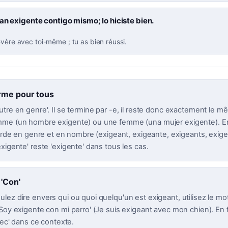
an exigente contigo mismo; lo hiciste bien.
évère avec toi-même ; tu as bien réussi.
rme pour tous
tre en genre'. Il se termine par -e, il reste donc exactement le m
me (un hombre exigente) ou une femme (una mujer exigente). En
corde en genre et en nombre (exigeant, exigeante, exigeants, exig
xigente' reste 'exigente' dans tous les cas.
 'Con'
ez dire envers qui ou quoi quelqu'un est exigeant, utilisez le mot
Soy exigente con mi perro' (Je suis exigeant avec mon chien). En 
avec' dans ce contexte.