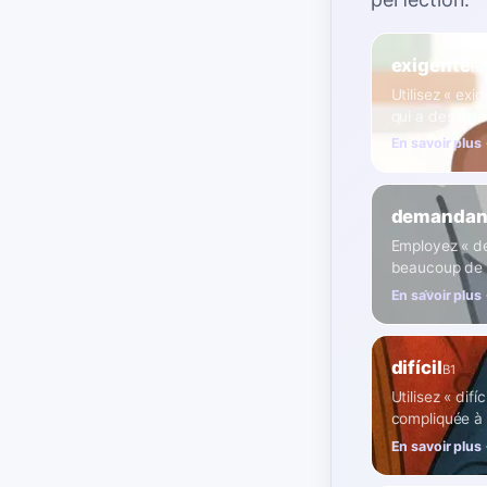
exigente
B1
Utilisez « ex
qui a des att
En savoir plus
demandan
Employez « de
beaucoup de t
En savoir plus
difícil
B1
Utilisez « dif
compliquée à g
En savoir plus