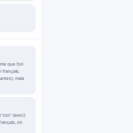
ême que l'on
 français,
eantes), mais
 'con' (avec).
français, on