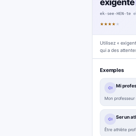
exigente
ek-see-HEN-te
e
★
★
★
★
★
Utilisez « exige
qui a des attent
Exemples
Mi profe
Mon professeur 
Ser un at
Être athlète pro