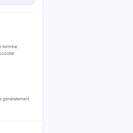
se termine
accorder
re généralement