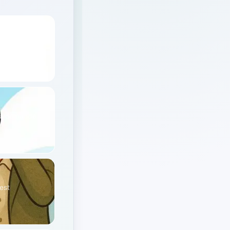
un critique)
qui demande
 est