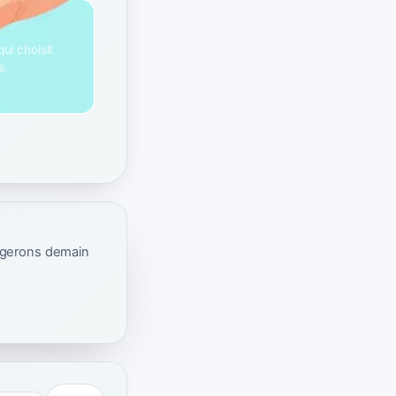
ui choisit
s.
ogerons demain