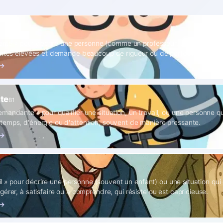
igente » pour décrire une personne (comme un professeur, un parent, ou 
entes élevées et demande beaucoup de rigueur ou de perfection.
 →
te
B1
mandante » pour qualifier une situation, un travail, ou une personne 
emps, d'énergie ou d'attention, souvent de manière pressante.
 →
ícil » pour décrire une personne (souvent un enfant) ou une situation qui
érer, à satisfaire ou à comprendre, qui résiste ou est capricieuse.
 →