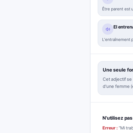
Être parent est u
El entre
L'entraînement 
Une seule fo
Cet adjectif se
d'une femme (e
N'utilisez pa
Erreur :
“
Mi tr