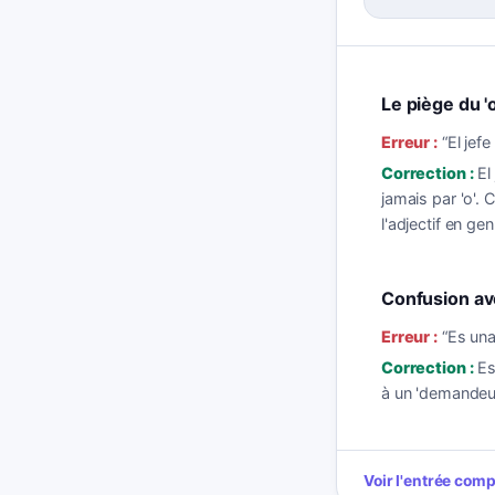
Le piège du 'o
Erreur :
“
El jefe
Correction :
El
jamais par 'o'.
l'adjectif en g
Confusion av
Erreur :
“
Es un
Correction :
Es
à un 'demandeur
Voir l'entrée com