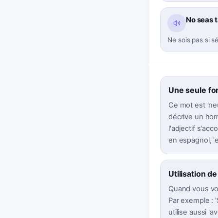
No seas t
Ne sois pas si s
Une seule fo
Ce mot est 'neu
décrive un hom
l'adjectif s'ac
en espagnol, 'e
Utilisation de
Quand vous voul
Par exemple : '
utilise aussi '