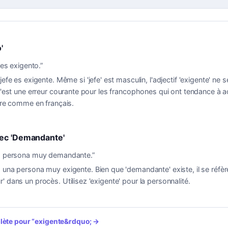
'
 es exigento.
”
 jefe es exigente. Même si 'jefe' est masculin, l'adjectif 'exigente' ne 
 C'est une erreur courante pour les francophones qui ont tendance à 
enre comme en français.
ec 'Demandante'
a persona muy demandante.
”
 una persona muy exigente. Bien que 'demandante' existe, il se réfè
' dans un procès. Utilisez 'exigente' pour la personnalité.
plète pour
“
exigente
&rdquo; →