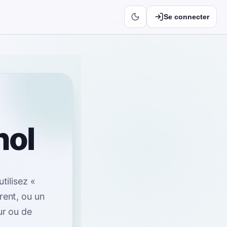
Se connecter
nol
utilisez «
rent, ou un
ur ou de