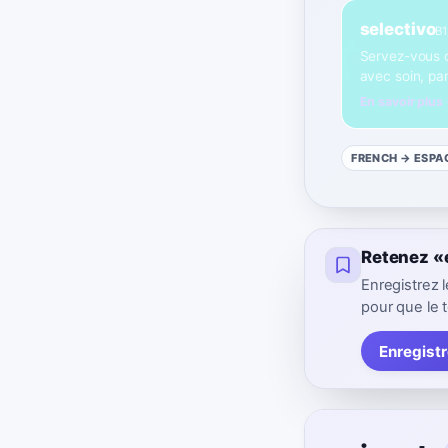
selectivo
B1
Servez-vous de
avec soin, pa
En savoir plus
FRENCH
→ ESPA
Retenez «
Enregistrez
pour que le t
Enregist