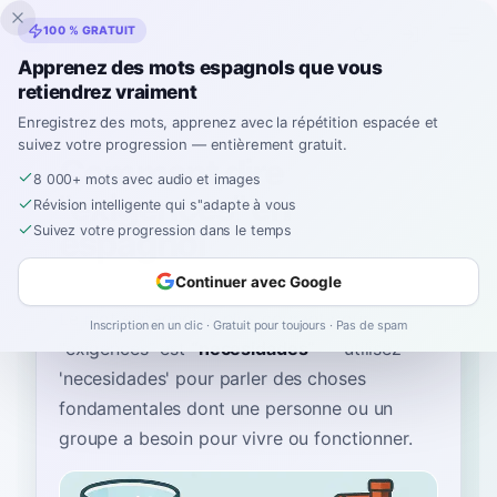
Inklingo
100 % GRATUIT
Apprenez des mots espagnols que vous
retiendrez vraiment
Accueil
›
Espagnol
›
French
→ espagnol
›
exigences
Enregistrez des mots, apprenez avec la répétition espacée et
suivez votre progression — entièrement gratuit.
Comment dire
8 000+ mots avec audio et images
"exigences" en
Révision intelligente qui s''adapte à vous
espagnol
Suivez votre progression dans le temps
Continuer avec Google
Le mot espagnol le plus courant pour
Inscription en un clic · Gratuit pour toujours · Pas de spam
“
exigences
”
est
“
necesidades
”
—
utilisez
'necesidades' pour parler des choses
fondamentales dont une personne ou un
groupe a besoin pour vivre ou fonctionner
.