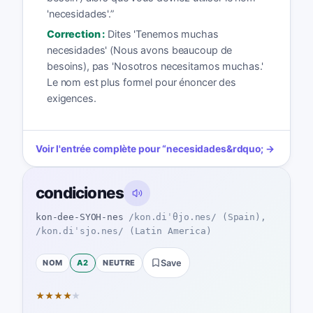
'necesidades'.
”
Correction :
Dites 'Tenemos muchas
necesidades' (Nous avons beaucoup de
besoins), pas 'Nosotros necesitamos muchas.'
Le nom est plus formel pour énoncer des
exigences.
Voir l'entrée complète pour
“
necesidades
&rdquo; →
condiciones
kon-dee-SYOH-nes
/kon.diˈθjo.nes/ (Spain),
/kon.diˈsjo.nes/ (Latin America)
NOM
A2
NEUTRE
Save
★
★
★
★
★