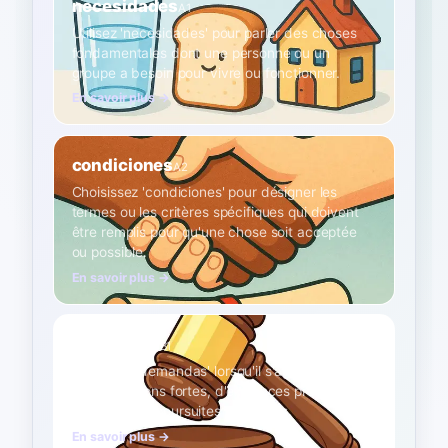
necesidades
A1
Utilisez 'necesidades' pour parler des choses
fondamentales dont une personne ou un
groupe a besoin pour vivre ou fonctionner.
En savoir plus →
condiciones
A2
Choisissez 'condiciones' pour désigner les
termes ou les critères spécifiques qui doivent
être remplis pour qu'une chose soit acceptée
ou possible.
En savoir plus →
demandas
B1
Employez 'demandas' lorsqu'il s'agit de
revendications fortes, d'exigences pressantes
ou même de poursuites judiciaires.
En savoir plus →