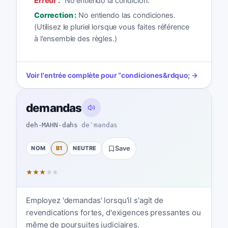
Erreur :
“
No entiendo la condición.
”
Correction :
No entiendo las condiciones.
(Utilisez le pluriel lorsque vous faites référence
à l'ensemble des règles.)
Voir l'entrée complète pour
“
condiciones
&rdquo; →
demandas
deh-MAHN-dahs
deˈmandas
NOM
B1
NEUTRE
Save
★
★
★
★
★
Employez 'demandas' lorsqu'il s'agit de
revendications fortes, d'exigences pressantes ou
même de poursuites judiciaires.