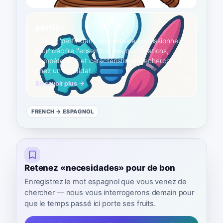
perfil
B2
Utilisez 'perfil' dans un contexte professionnel
pour décrire l'ensemble des qualifications,
compétences et caractéristiques recherchées
chez un candidat.
En savoir plus →
FRENCH
→ ESPAGNOL
Retenez «necesidades» pour de bon
Enregistrez le mot espagnol que vous venez de
chercher — nous vous interrogerons demain pour
que le temps passé ici porte ses fruits.