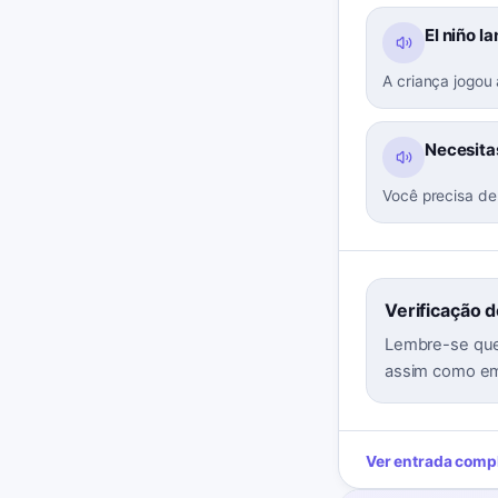
El niño l
A criança jogou 
Necesitas
Você precisa de 
Verificação 
Lembre-se que 
assim como em
Ver entrada comp