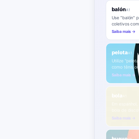
balón
A1
Use "balón" p
coletivos com
Saiba mais →
pelota
A1
Utilize "pelo
como tênis ou
Saiba mais →
bola
A1
Em espanhol, 
bola de disco
Saiba mais →
huevo