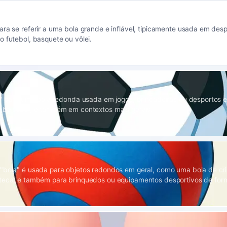
ara se referir a uma bola grande e inflável, tipicamente usada em des
o futebol, basquete ou vôlei.
ta" para uma bola redonda usada em jogos, brincadeiras ou desportos e
 beisebol, e também em contextos mais gerais.
"bola" é usada para objetos redondos em geral, como uma bola de cri
teca, e também para brinquedos ou equipamentos desportivos de for