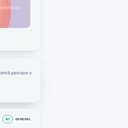
 testículos,
manhã para que o
A1
GENERAL