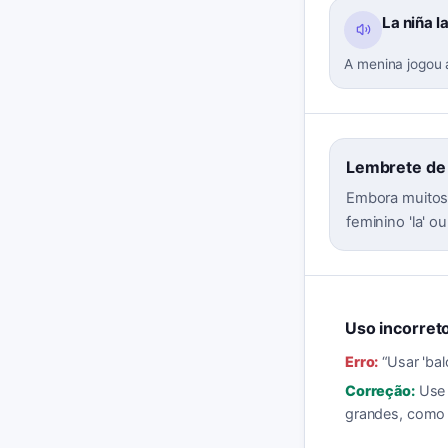
La niña l
A menina jogou a
Lembrete de
Embora muitos 
feminino 'la' ou
Uso incorreto
Erro:
“
Usar 'bal
Correção:
Use 
grandes, como 