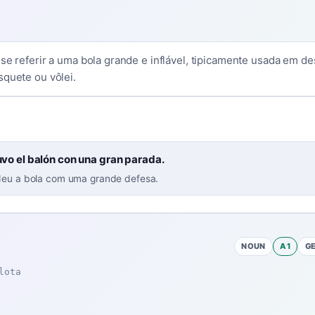
se referir a uma bola grande e inflável, tipicamente usada em de
squete ou vôlei.
uvo el balón con una gran parada.
deu a bola com uma grande defesa.
NOUN
A1
G
lota