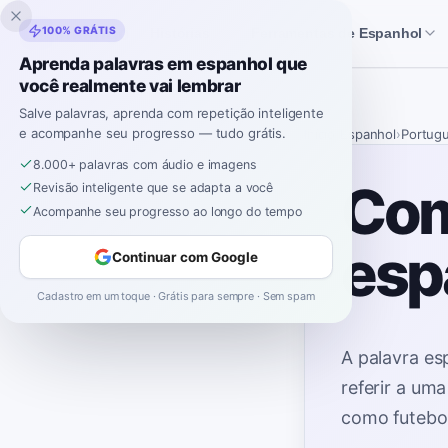
Inklingo
100% GRÁTIS
Histórias
Ferramentas de Espanhol
Aprenda palavras em espanhol que
você realmente vai lembrar
Salve palavras, aprenda com repetição inteligente
e acompanhe seu progresso — tudo grátis.
Início
›
Espanhol
›
Portug
8.000+ palavras com áudio e imagens
Com
Revisão inteligente que se adapta a você
Acompanhe seu progresso ao longo do tempo
esp
Continuar com Google
Cadastro em um toque · Grátis para sempre · Sem spam
A palavra e
referir a um
como futebol