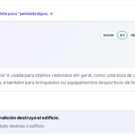
leta para
“
pelota
&rdquo; →
NOUN
A1
G
la" é usada para objetos redondos em geral, como uma bola de c
a, e também para brinquedos ou equipamentos desportivos de f
olición destruyó el edificio.
ção destruiu o edifício.