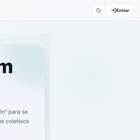
Entrar
em
ón" para se
os coletivos