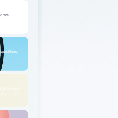
portos
specíficos,
stal ou uma
ma genérica.