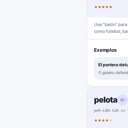
★
★
★
★
★
Use "balón" para 
como futebol, ba
Exemplos
El portero det
O goleiro defen
pelota
peh-LOH-tah
peˈ
★
★
★
★
★