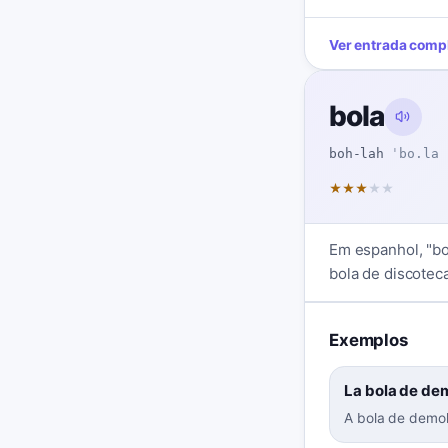
Ver entrada comp
bola
boh-lah
ˈbo.la
★
★
★
★
★
Em espanhol, "bo
bola de discotec
Exemplos
La bola de dem
A bola de demoli