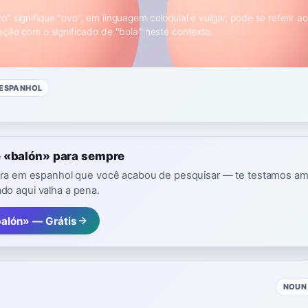
 signifique "ovo", em linguagem coloquial e vulgar, pode se referir aos
ação com o significado de "bola" neste contexto.
ESPANHOL
 «balón» para sempre
avra em espanhol que você acabou de pesquisar — te testamos a
o aqui valha a pena.
balón» — Grátis
NOUN