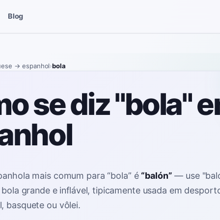
Blog
uese
→ espanhol
›
bola
o se diz "bola" 
anhol
spanhola mais comum para
“
bola
”
é
“
balón
”
—
use "bal
a bola grande e inflável, tipicamente usada em desport
, basquete ou vôlei
.