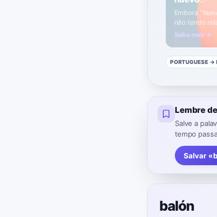
C1
Embora "huevo"
não tendo rel
Saiba mais →
PORTUGUESE
→ 
Lembre de
Salve a pal
tempo passad
Salvar «
balón