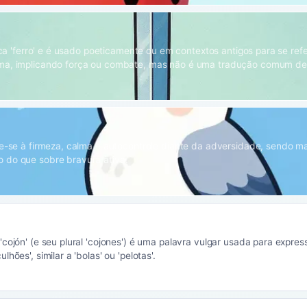
fica 'ferro' e é usado poeticamente ou em contextos antigos para se ref
ma, implicando força ou combate, mas não é uma tradução comum de 
re-se à firmeza, calma e autocontrole diante da adversidade, sendo m
 do que sobre bravura ativa.
'cojón' (e seu plural 'cojones') é uma palavra vulgar usada para expre
lhões', similar a 'bolas' ou 'pelotas'.