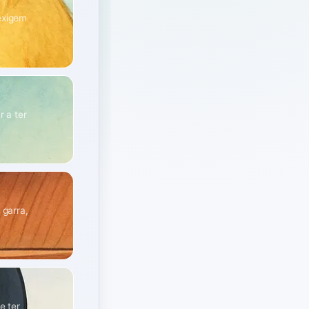
 exigem
r a ter
 garra,
e ter