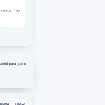
 'coragem' no
manhã para que o
ENERAL
Save