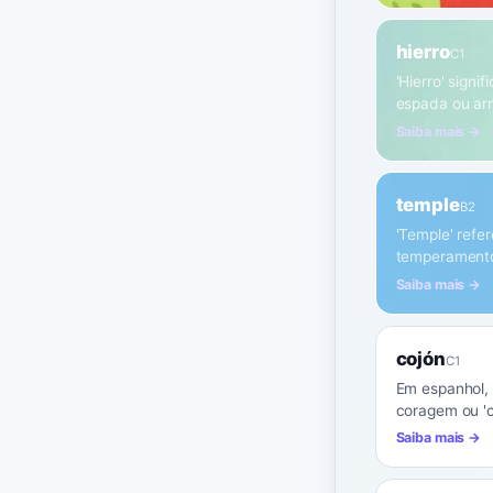
hierro
C1
'Hierro' signi
espada ou ar
Saiba mais →
temple
B2
'Temple' refe
temperamento
Saiba mais →
cojón
C1
Em espanhol, 
coragem ou 'cu
Saiba mais →