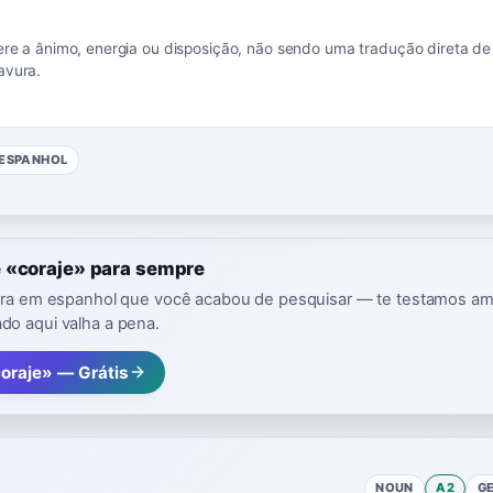
fere a ânimo, energia ou disposição, não sendo uma tradução direta de
avura.
ESPANHOL
 «coraje» para sempre
avra em espanhol que você acabou de pesquisar — te testamos a
o aqui valha a pena.
coraje» — Grátis
NOUN
A2
G