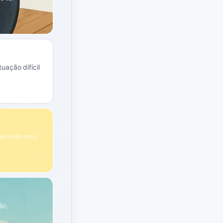
uação difícil
ugerindo uma
ão,