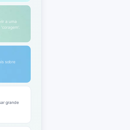
erir a uma
'coragem'.
ais sobre
ssar grande