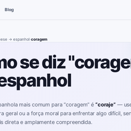
Blog
uese
→ espanhol
›
coragem
o se diz "corag
espanhol
spanhola mais comum para
“
coragem
”
é
“
coraje
”
—
use
a geral ou a força moral para enfrentar algo difícil, se
is direta e amplamente compreendida
.