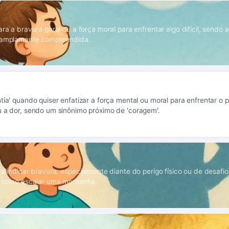
ara a bravura geral ou a força moral para enfrentar algo difícil, sendo 
e amplamente compreendida.
tía' quando quiser enfatizar a força mental ou moral para enfrentar o p
u a dor, sendo um sinônimo próximo de 'coragem'.
ra indicar bravura, especialmente diante do perigo físico ou de desafio
s, como escalar uma montanha.