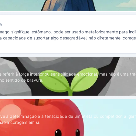
B2
ago' signifique 'estômago', pode ser usado metaforicamente para indi
 a capacidade de suportar algo desagradável, não diretamente 'corage
e referir à força interior ou sensibilidade emocional, mas não é uma tr
no sentido de bravura.
eve a determinação e a tenacidade de um atleta ou competidor, a 'gar
não a coragem em si.