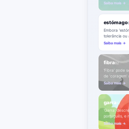
Saiba mais →
estómago
Embora 'estóm
tolerância ou
Saiba mais →
fibra
B2
'Fibra' pode s
de 'coragem' 
Saiba mais →
garra
B2
'Garra' descr
português, e 
Saiba mais →