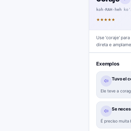
koh-RAH-heh
koˈ
★
★
★
★
★
Use 'coraje' para
direta e amplam
Exemplos
Tuvo el c
Ele teve a cora
Se neces
É preciso muita