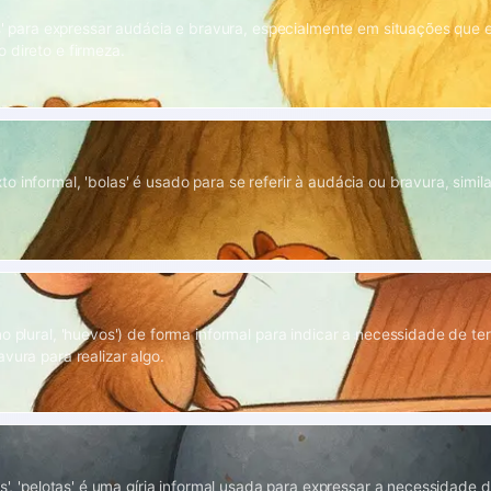
las' para expressar audácia e bravura, especialmente em situações que
 direto e firmeza.
 informal, 'bolas' é usado para se referir à audácia ou bravura, simila
o plural, 'huevos') de forma informal para indicar a necessidade de ter
vura para realizar algo.
as', 'pelotas' é uma gíria informal usada para expressar a necessidade d