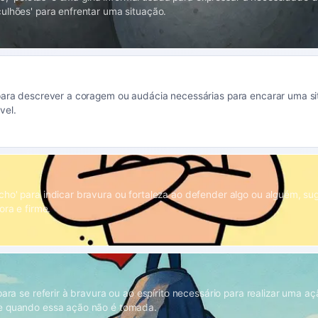
ulhões' para enfrentar uma situação.
para descrever a coragem ou audácia necessárias para encarar uma sit
vel.
ho' para indicar bravura ou fortaleza ao defender algo ou alguém, s
ora e firme.
para se referir à bravura ou ao espírito necessário para realizar uma aç
e quando essa ação não é tomada.