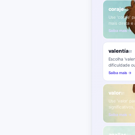
coraje
A2
Use 'coraje' p
mais direta 
Saiba mais →
valentía
B1
Escolha 'valen
dificuldade o
Saiba mais →
valor
B1
Use 'valor' pa
significativo
Saiba mais →
agallas