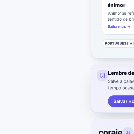
ánimo
B1
'Ánimo' se re
sentido de br
Saiba mais →
PORTUGUESE
→ 
Lembre de
Salve a pal
tempo passad
Salvar «
coraje