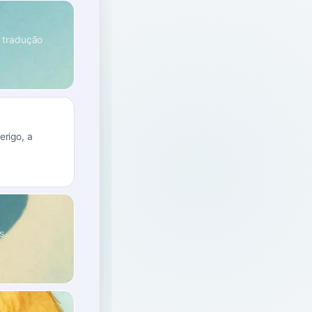
a tradução
erigo, a
s