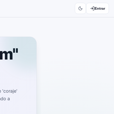
Entrar
em"
 'coraje'
ndo a