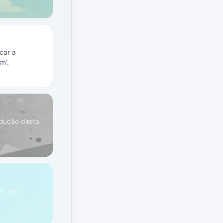
car a
m'.
adução direta
ra' em