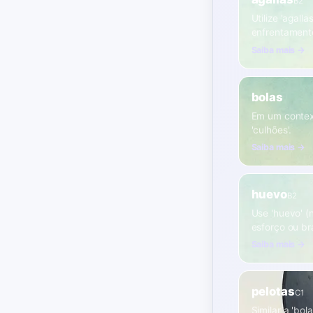
B2
Utilize 'agal
enfrentamento
Saiba mais →
bolas
Em um contexto
'culhões'.
Saiba mais →
huevo
B2
Use 'huevo' (n
esforço ou bra
Saiba mais →
pelotas
C1
Similar a 'bol