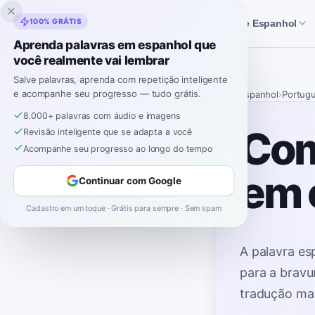
Inklingo
100% GRÁTIS
Histórias
Ferramentas de Espanhol
Aprenda palavras em espanhol que
você realmente vai lembrar
Salve palavras, aprenda com repetição inteligente
e acompanhe seu progresso — tudo grátis.
Início
›
Espanhol
›
Portug
8.000+ palavras com áudio e imagens
Com
Revisão inteligente que se adapta a você
Acompanhe seu progresso ao longo do tempo
em 
Continuar com Google
Cadastro em um toque · Grátis para sempre · Sem spam
A palavra e
para a bravur
tradução ma