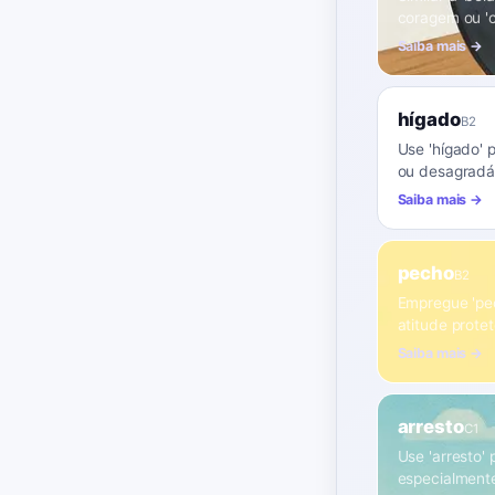
coragem ou 'c
Saiba mais →
hígado
B2
Use 'hígado' 
ou desagradá
Saiba mais →
pecho
B2
Empregue 'pec
atitude protet
Saiba mais →
arresto
C1
Use 'arresto' 
especialment