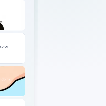
 intensidade,
rso ou
.
ando na