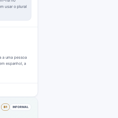
am-na no
 usar o plural
da a uma pessoa
em espanhol, a
B1
INFORMAL