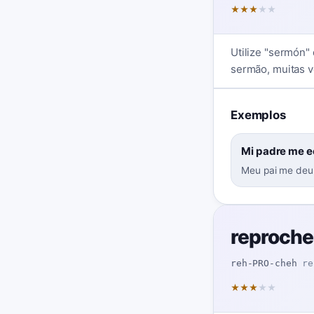
★
★
★
★
★
Utilize "sermón"
sermão, muitas v
Exemplos
Mi padre me ec
Meu pai me deu
reproche
reh-PRO-cheh
re
★
★
★
★
★