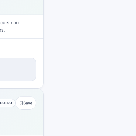
scurso ou
es.
NEUTRO
Save