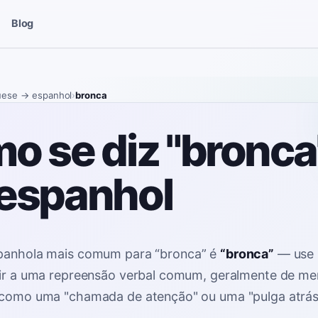
Blog
uese
→ espanhol
›
bronca
o se diz "bronca
espanhol
spanhola mais comum para
“
bronca
”
é
“
bronca
”
—
use
rir a uma repreensão verbal comum, geralmente de me
 como uma "chamada de atenção" ou uma "pulga atrás