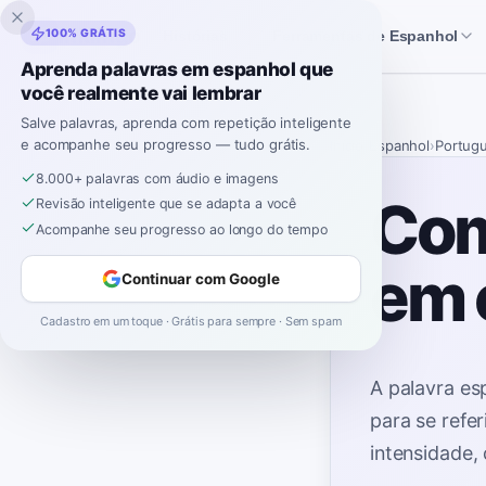
Inklingo
100% GRÁTIS
Histórias
Ferramentas de Espanhol
Aprenda palavras em espanhol que
você realmente vai lembrar
Salve palavras, aprenda com repetição inteligente
e acompanhe seu progresso — tudo grátis.
Início
›
Espanhol
›
Portug
8.000+ palavras com áudio e imagens
Com
Revisão inteligente que se adapta a você
Acompanhe seu progresso ao longo do tempo
em 
Continuar com Google
Cadastro em um toque · Grátis para sempre · Sem spam
A palavra e
para se refe
intensidade,