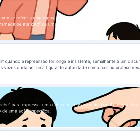
para se referir a uma repreensão verbal comum, geralmente de menor
amada de atenção" ou uma "pulga atrás da orelha".
ón" quando a repreensão for longa e insistente, semelhante a um discu
s vezes dada por uma figura de autoridade como pais ou professores
oche" para expressar uma crítica ou censura mais formal e direta, foc
 de uma ação específica.