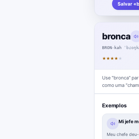
Salvar «
bronca
BRON-kah
ˈbɾoŋk
★
★
★
★
★
Use "bronca" par
como uma "chamad
Exemplos
Mi jefe m
Meu chefe deu-