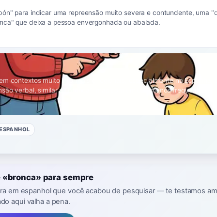
ón" para indicar uma repreensão muito severa e contundente, uma "d
nca" que deixa a pessoa envergonhada ou abalada.
em contextos muito informais e regionais, especialmente na Espanha, p
são verbal, similar a "bronca", mas com um uso menos frequente.
ESPANHOL
 «bronca» para sempre
avra em espanhol que você acabou de pesquisar — te testamos a
o aqui valha a pena.