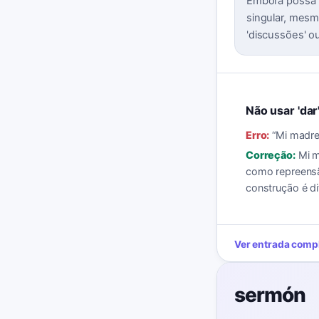
Embora possa 
singular, mesm
'discussões' ou
Não usar 'dar
Erro:
“
Mi madre
Correção:
Mi m
como repreensã
construção é di
Ver entrada comp
sermón