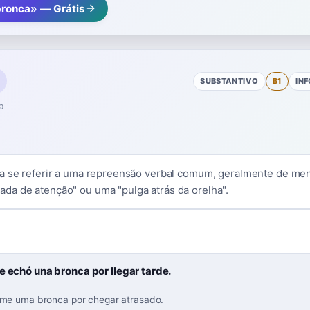
bronca» — Grátis
SUBSTANTIVO
B1
IN
a
a se referir a uma repreensão verbal comum, geralmente de men
a de atenção" ou uma "pulga atrás da orelha".
e echó una bronca por llegar tarde.
me uma bronca por chegar atrasado.