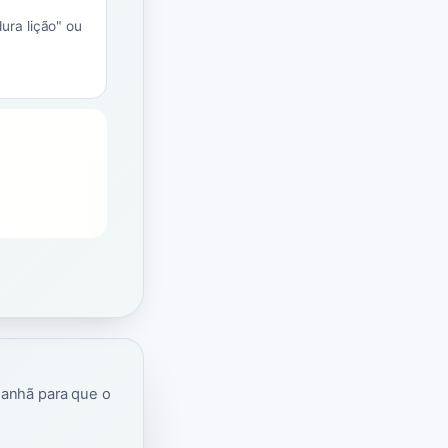
ura lição" ou
ara se referir
manhã para que o