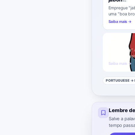
B2
Empregue "jab
uma "boa bro
Saiba mais →
peluca
C1
Use "peluca" 
a uma repreen
Saiba mais →
PORTUGUESE
→ 
Lembre de
Salve a pal
tempo passad