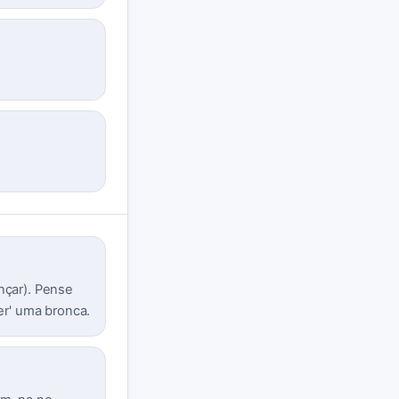
ançar). Pense
er' uma bronca.