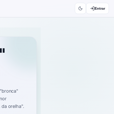
Entrar
"
 "bronca"
nor
 da orelha"
.