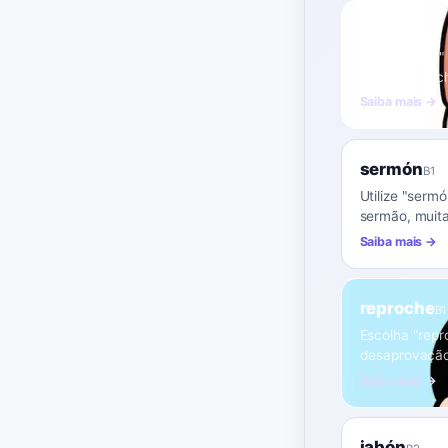
bronca
B1
Use "bronca" 
como uma "ch
Saiba mais →
sermón
B1
Utilize "serm
sermão, muita
Saiba mais →
reproche
B1
Escolha "repr
desaprovação
Saiba mais →
jabón