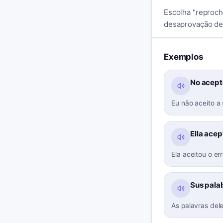
Escolha "reproch
desaprovação de 
Exemplos
No acept
Eu não aceito a 
Ella acep
Ela aceitou o e
Sus palab
As palavras del