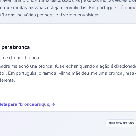
haver 'una bronca' (uma discussão), as pessoas muitas vezes us
o que muitas pessoas estejam envolvidas. Em português, é comum
 'brigas' se várias pessoas estiverem envolvidas.
' para bronca
 me dio una bronca.
”
adre me echó una bronca. (Use 'echar' quando a ação é direciona
o). Em português, diríamos 'Minha mãe deu-me uma bronca', mas 
ferente.
leta para
“
bronca
&rdquo; →
SUBSTANTIVO