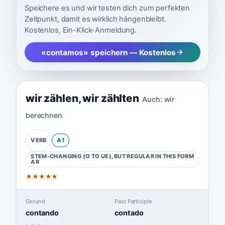
Speichere es und wir testen dich zum perfekten
Zeitpunkt, damit es wirklich hängenbleibt.
Kostenlos, Ein-Klick-Anmeldung.
«contamos» speichern — Kostenlos
wir zählen
,
wir zählten
Auch:
wir
berechnen
A1
VERB
STEM-CHANGING (O TO UE), BUT REGULAR IN THIS FORM
AR
★
★
★
★
★
Gerund
Past Participle
contando
contado