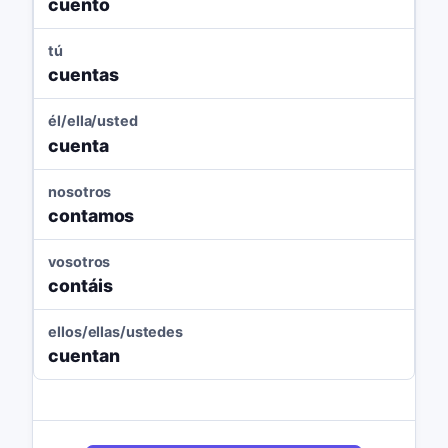
cuento
tú
cuentas
él/ella/usted
cuenta
nosotros
contamos
vosotros
contáis
ellos/ellas/ustedes
cuentan