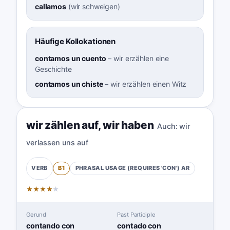
callamos
(
wir schweigen
)
Häufige Kollokationen
contamos un cuento
–
wir erzählen eine
Geschichte
contamos un chiste
–
wir erzählen einen Witz
wir zählen auf
,
wir haben
Auch:
wir
verlassen uns auf
B1
PHRASAL USAGE (REQUIRES 'CON')
AR
VERB
★
★
★
★
★
Gerund
Past Participle
contando con
contado con