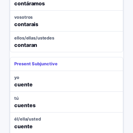
contáramos
vosotros
contarais
ellos/ellas/ustedes
contaran
Present Subjunctive
yo
cuente
tú
cuentes
él/ella/usted
cuente