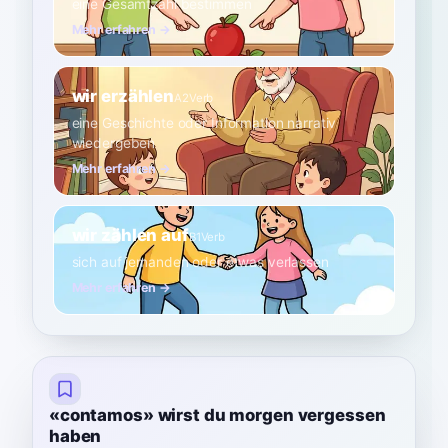
eine Gesamtzahl bestimmen
Mehr erfahren →
wir erzählen
A2
Verb
eine Geschichte oder Information narrativ
wiedergeben
Mehr erfahren →
wir zählen auf
B1
Verb
sich auf jemanden oder etwas verlassen
Mehr erfahren →
«contamos» wirst du morgen vergessen
haben