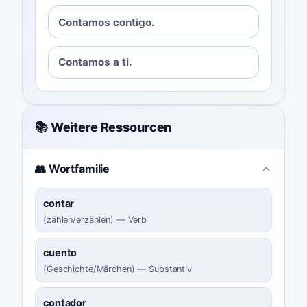
Contamos contigo.
Contamos a ti.
📚 Weitere Ressourcen
👥 Wortfamilie
contar
(
zählen/erzählen
)
—
Verb
cuento
(
Geschichte/Märchen
)
—
Substantiv
contador