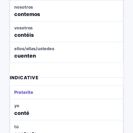
nosotros
contemos
vosotros
contéis
ellos/ellas/ustedes
cuenten
INDICATIVE
Preterite
yo
conté
tú