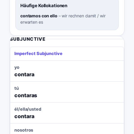
Häufige Kollokationen
contamos con ello
–
wir rechnen damit / wir
erwarten es
SUBJUNCTIVE
Imperfect Subjunctive
yo
contara
tú
contaras
él/ella/usted
contara
nosotros