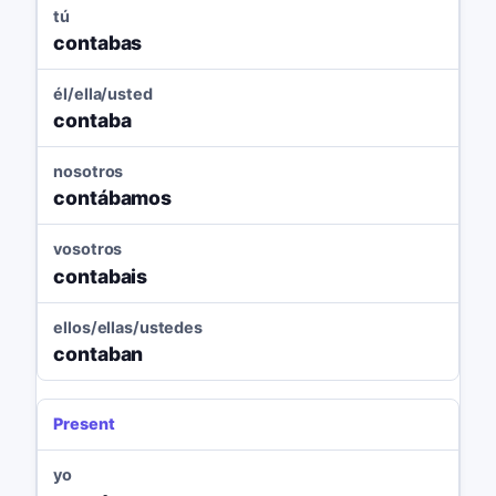
tú
contabas
él/ella/usted
contaba
nosotros
contábamos
vosotros
contabais
ellos/ellas/ustedes
contaban
Present
yo