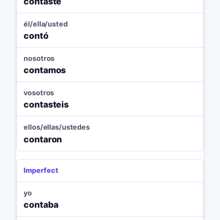
contaste
él/ella/usted
contó
nosotros
contamos
vosotros
contasteis
ellos/ellas/ustedes
contaron
Imperfect
yo
contaba