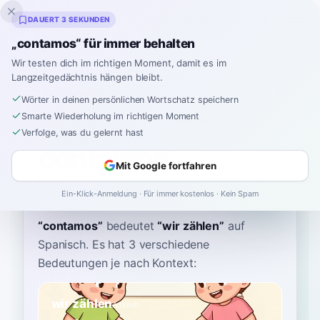
Inklingo
DAUERT 3 SEKUNDEN
„contamos“ für immer behalten
Wir testen dich im richtigen Moment, damit es im
Langzeitgedächtnis hängen bleibt.
Wörterbuch
Wörter in deinen persönlichen Wortschatz speichern
Smarte Wiederholung im richtigen Moment
Startseite
›
Spanisch
›
Wörterbuch
›
contamos
Verfolge, was du gelernt hast
contamos
Mit Google fortfahren
kohn-TAH-mohs
konˈtamos
Ein-Klick-Anmeldung · Für immer kostenlos · Kein Spam
“
contamos
”
bedeutet
“
wir zählen
”
auf
Spanisch
. Es hat 3 verschiedene
Bedeutungen je nach Kontext:
wir zählen
A1
Verb