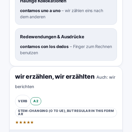
Häufige Kollokationen
contamos uno a uno
–
wir zählen eins nach
dem anderen
Redewendungen & Ausdrücke
contamos con los dedos
–
Finger zum Rechnen
benutzen
wir erzählen
,
wir erzählten
Auch:
wir
berichten
A2
VERB
STEM-CHANGING (O TO UE), BUT REGULAR IN THIS FORM
AR
★
★
★
★
★