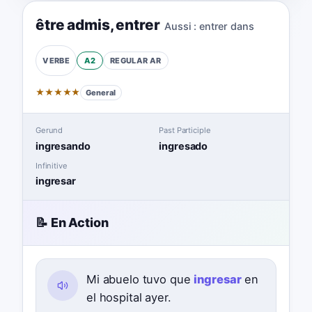
être admis
,
entrer
Aussi :
entrer dans
A2
REGULAR
AR
VERBE
★
★
★
★
★
General
Gerund
Past Participle
ingresando
ingresado
Infinitive
ingresar
📝 En Action
Mi abuelo tuvo que
ingresar
en
el hospital ayer.