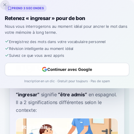
Inklingo
PREND 3 SECONDES
Retenez « ingresar » pour de bon
Nous vous interrogerons au moment idéal pour ancrer le mot dans
votre mémoire à long terme.
Dictionnaire
Enregistrez des mots dans votre vocabulaire personnel
Révision intelligente au moment idéal
Accueil
›
Espagnol
›
Dictionnaire
›
ingresar
Suivez ce que vous avez appris
ingresar
Continuer avec Google
een-greh-sahr
iŋɡɾeˈsaɾ
Inscription en un clic · Gratuit pour toujours · Pas de spam
“
ingresar
”
signifie
“
être admis
”
en espagnol
.
Il a 2 significations différentes selon le
contexte:
être admis
A2
Verbe