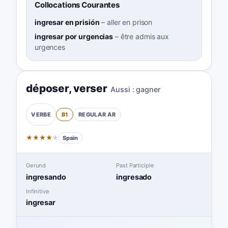
Collocations Courantes
ingresar en prisión
–
aller en prison
ingresar por urgencias
–
être admis aux
urgences
déposer
,
verser
Aussi :
gagner
B1
REGULAR
AR
VERBE
★
★
★
★
★
Spain
Gerund
Past Participle
ingresando
ingresado
Infinitive
ingresar