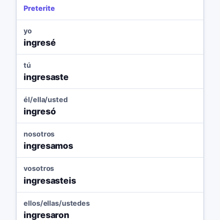
Preterite
yo
ingresé
tú
ingresaste
él/ella/usted
ingresó
nosotros
ingresamos
vosotros
ingresasteis
ellos/ellas/ustedes
ingresaron