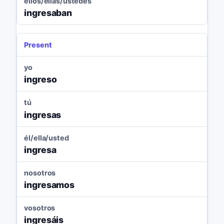
ellos/ellas/ustedes
ingresaban
Present
yo
ingreso
tú
ingresas
él/ella/usted
ingresa
nosotros
ingresamos
vosotros
ingresáis