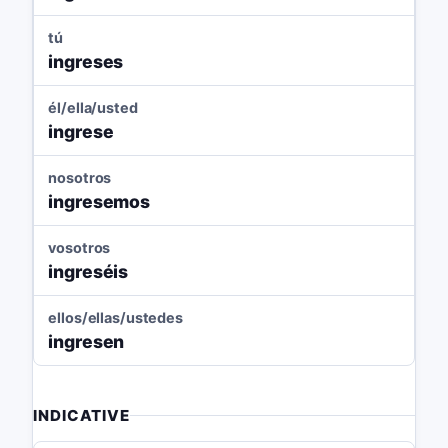
tú
ingreses
él/ella/usted
ingrese
nosotros
ingresemos
vosotros
ingreséis
ellos/ellas/ustedes
ingresen
INDICATIVE