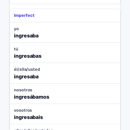
Imperfect
yo
ingresaba
tú
ingresabas
él/ella/usted
ingresaba
nosotros
ingresábamos
vosotros
ingresabais