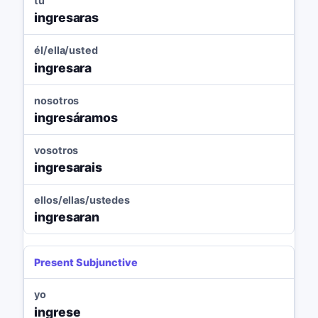
tú
ingresaras
él/ella/usted
ingresara
nosotros
ingresáramos
vosotros
ingresarais
ellos/ellas/ustedes
ingresaran
Present Subjunctive
yo
ingrese