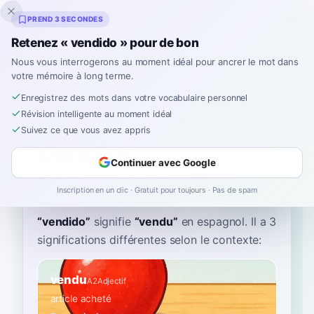
Inklingo
PREND 3 SECONDES
Retenez « vendido » pour de bon
Nous vous interrogerons au moment idéal pour ancrer le mot dans
votre mémoire à long terme.
Dictionnaire
Enregistrez des mots dans votre vocabulaire personnel
Révision intelligente au moment idéal
Accueil
›
Espagnol
›
Dictionnaire
›
vendido
Suivez ce que vous avez appris
vendido
Continuer avec Google
ven-DEE-doh
benˈdiðo
Inscription en un clic · Gratuit pour toujours · Pas de spam
“
vendido
”
signifie
“
vendu
”
en espagnol
. Il a 3
significations différentes selon le contexte:
vendu
A2
Adjectif
article acheté