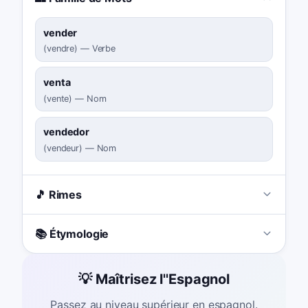
vender
(
vendre
)
—
Verbe
venta
(
vente
)
—
Nom
vendedor
(
vendeur
)
—
Nom
🎵 Rimes
📚 Étymologie
💡 Maîtrisez l''Espagnol
Passez au niveau supérieur en espagnol.