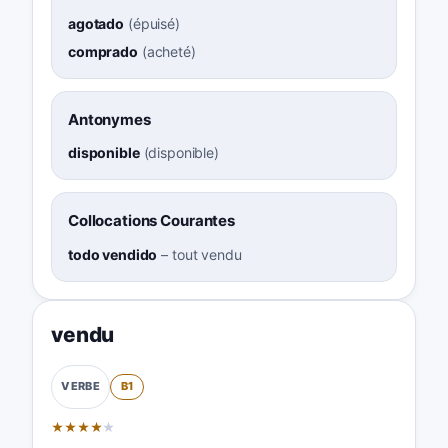
agotado
(
épuisé
)
comprado
(
acheté
)
Antonymes
disponible
(
disponible
)
Collocations Courantes
todo vendido
–
tout vendu
vendu
B1
VERBE
★
★
★
★
★