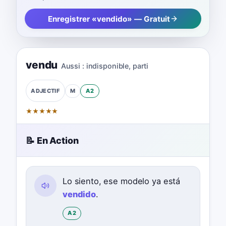
Enregistrer «vendido» — Gratuit
vendu
Aussi :
indisponible
,
parti
M
A2
ADJECTIF
★
★
★
★
★
📝 En Action
Lo siento, ese modelo ya está
vendido
.
A2