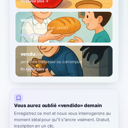
En savoir plus →
vendu
B1
Verbe
utilisé après 'haber' (avoir)
En savoir plus →
vendu
C1
Adjectif
personne traîtresse ou corrompue
En savoir plus →
Vous aurez oublié «vendido» demain
Enregistrez ce mot et nous vous interrogerons au
moment idéal pour qu''il s''ancre vraiment. Gratuit,
inscription en un clic.