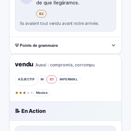
de que llegáramos.
B2
Ils avaient tout vendu avant notre arrivée.
💡 Points de grammaire
vendu
Aussi :
compromis
,
corrompu
M
C1
INFORMAL
ADJECTIF
★
★
★
★
★
Mexico
📝 En Action