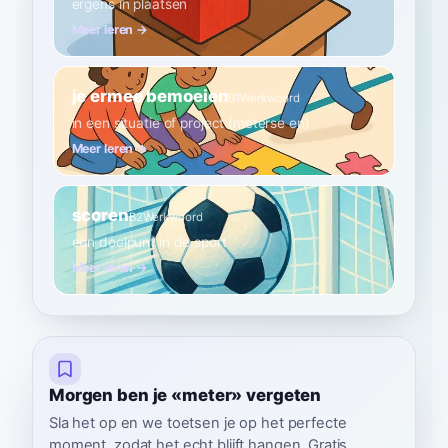
ergens in plaatsen
Meer leren →
je ermee bemoeien
B1
Werkwoord
in een situatie of project (meterse en)
Meer leren →
scoren
B2
Werkwoord
een doelpunt in de sport
Meer leren →
Morgen ben je «meter» vergeten
Sla het op en we toetsen je op het perfecte
moment, zodat het echt blijft hangen. Gratis,