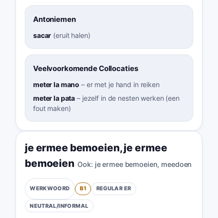
Antoniemen
sacar
(
eruit halen
)
Veelvoorkomende Collocaties
meter la mano
–
er met je hand in reiken
meter la pata
–
jezelf in de nesten werken (een
fout maken)
je ermee bemoeien
,
je ermee
bemoeien
Ook:
je ermee bemoeien
,
meedoen
B1
REGULAR
ER
WERKWOORD
NEUTRAL/INFORMAL