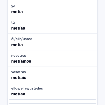
yo
metía
tú
metías
él/ella/usted
metía
nosotros
metíamos
vosotros
metíais
ellos/ellas/ustedes
metían