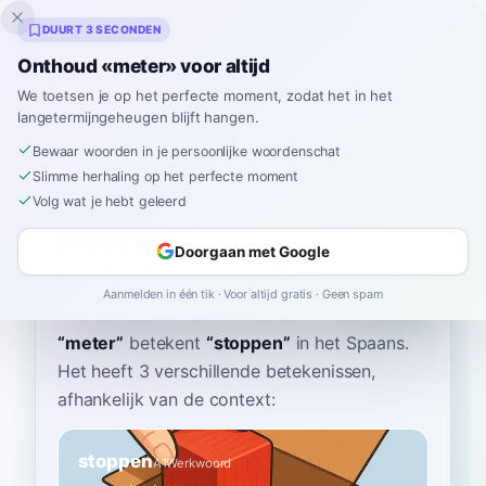
Inklingo
DUURT 3 SECONDEN
Onthoud «meter» voor altijd
We toetsen je op het perfecte moment, zodat het in het
langetermijngeheugen blijft hangen.
Woordenboek
Bewaar woorden in je persoonlijke woordenschat
Slimme herhaling op het perfecte moment
Home
›
Spaans
›
Woordenboek
›
meter
Volg wat je hebt geleerd
meter
Doorgaan met Google
meh-TEHR
meˈteɾ
Aanmelden in één tik · Voor altijd gratis · Geen spam
“
meter
”
betekent
“
stoppen
”
in het Spaans
.
Het heeft 3 verschillende betekenissen,
afhankelijk van de context:
stoppen
A1
Werkwoord