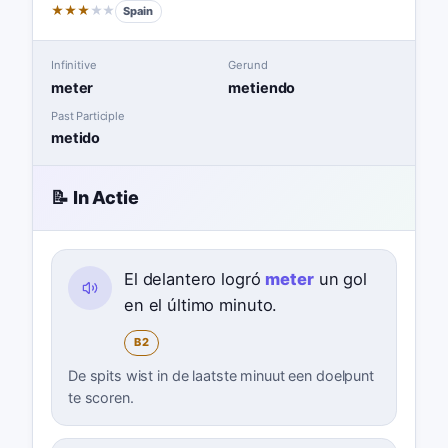
★
★
★
★
★
Spain
Infinitive
Gerund
meter
metiendo
Past Participle
metido
📝 In Actie
El delantero logró
meter
un gol
en el último minuto.
B2
De spits wist in de laatste minuut een doelpunt
te scoren.