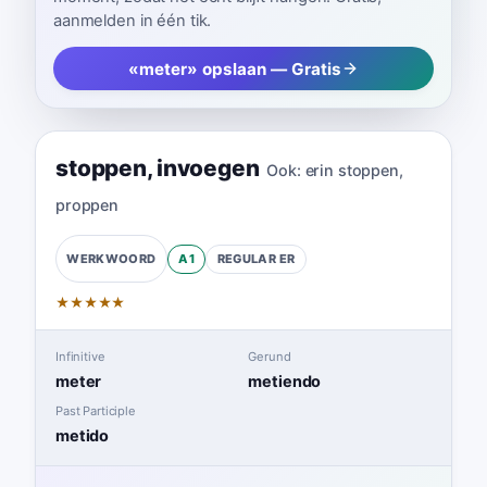
aanmelden in één tik.
«meter» opslaan — Gratis
stoppen
,
invoegen
Ook:
erin stoppen
,
proppen
A1
REGULAR
ER
WERKWOORD
★
★
★
★
★
Infinitive
Gerund
meter
metiendo
Past Participle
metido