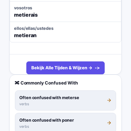
vosotros
metierais
ellos/ellas/ustedes
metieran
Bekijk Alle Tijden & Wijzen →
🔀 Commonly Confused With
Often confused with meterse
verbs
Often confused with poner
verbs