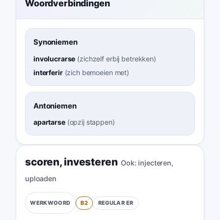
Woordverbindingen
Synoniemen
involucrarse
(
zichzelf erbij betrekken
)
interferir
(
zich bemoeien met
)
Antoniemen
apartarse
(
opzij stappen
)
scoren
,
investeren
Ook:
injecteren
,
uploaden
B2
REGULAR
ER
WERKWOORD