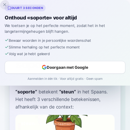
Inklingo
DUURT 3 SECONDEN
Onthoud «soporte» voor altijd
We toetsen je op het perfecte moment, zodat het in het
langetermijngeheugen blijft hangen.
Woordenboek
Bewaar woorden in je persoonlijke woordenschat
Slimme herhaling op het perfecte moment
Home
›
Spaans
›
Woordenboek
›
soporte
Volg wat je hebt geleerd
soporte
Doorgaan met Google
so-POR-te
soˈpoɾte
Aanmelden in één tik · Voor altijd gratis · Geen spam
“
soporte
”
betekent
“
steun
”
in het Spaans
.
Het heeft 3 verschillende betekenissen,
afhankelijk van de context:
steun
A2
Zelfstandig naamwoord