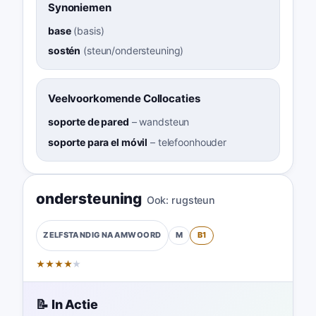
Synoniemen
base
(
basis
)
sostén
(
steun/ondersteuning
)
Veelvoorkomende Collocaties
soporte de pared
–
wandsteun
soporte para el móvil
–
telefoonhouder
ondersteuning
Ook:
rugsteun
M
B1
ZELFSTANDIG NAAMWOORD
★
★
★
★
★
📝 In Actie