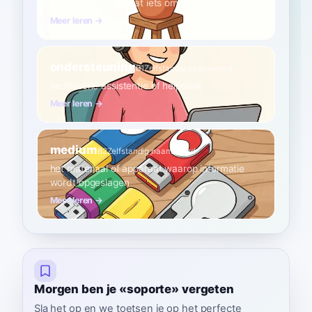
een fysiek object dat iets omhoog houdt
Meer leren →
ondersteuning
B1
Zelfstandig naamwoord
technische assistentie of helpdesk
Meer leren →
medium
B2
Zelfstandig naamwoord
het materiaal of apparaat waarop informatie
wordt opgeslagen
Meer leren →
Morgen ben je «soporte» vergeten
Sla het op en we toetsen je op het perfecte