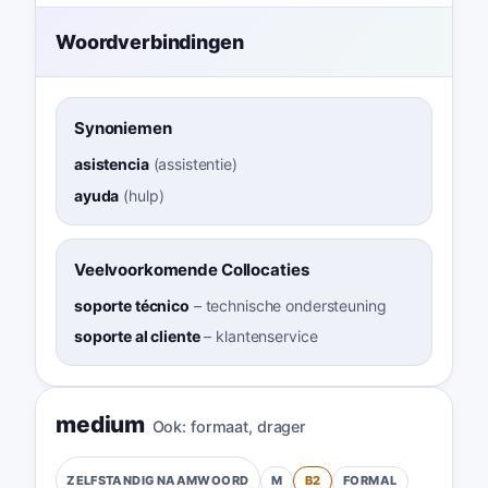
Woordverbindingen
Synoniemen
asistencia
(
assistentie
)
ayuda
(
hulp
)
Veelvoorkomende Collocaties
soporte técnico
–
technische ondersteuning
soporte al cliente
–
klantenservice
medium
Ook:
formaat
,
drager
M
B2
FORMAL
ZELFSTANDIG NAAMWOORD