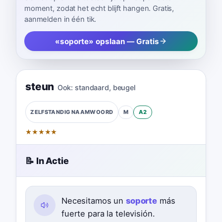
moment, zodat het echt blijft hangen. Gratis,
aanmelden in één tik.
«soporte» opslaan — Gratis
steun
Ook:
standaard
,
beugel
M
A2
ZELFSTANDIG NAAMWOORD
★
★
★
★
★
📝 In Actie
Necesitamos un
soporte
más
fuerte para la televisión.