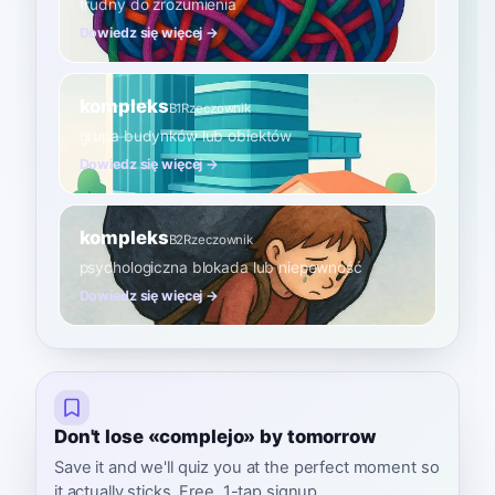
trudny do zrozumienia
Dowiedz się więcej →
kompleks
B1
Rzeczownik
grupa budynków lub obiektów
Dowiedz się więcej →
kompleks
B2
Rzeczownik
psychologiczna blokada lub niepewność
Dowiedz się więcej →
Don't lose «complejo» by tomorrow
Save it and we'll quiz you at the perfect moment so
it actually sticks. Free, 1-tap signup.