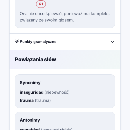
C1
Ona nie chce śpiewać, ponieważ ma kompleks
związany ze swoim głosem.
💡 Punkty gramatyczne
Powiązania słów
Synonimy
inseguridad
(
niepewność
)
trauma
(
trauma
)
Antonimy
seguridad
(
pewność siebie
)