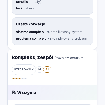
sencillo
(
prosty
)
fácil
(
łatwy
)
Częste kolokacje
sistema complejo
–
skomplikowany system
problema complejo
–
skomplikowany problem
kompleks
,
zespół
Również:
centrum
M
B1
RZECZOWNIK
★
★
★
★
★
📝 W użyciu