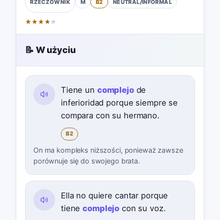
M
B2
NEUTRAL/INFORMAL
RZECZOWNIK
★
★
★
★
★
📝 W użyciu
Tiene un
complejo
de
inferioridad porque siempre se
compara con su hermano.
B2
On ma kompleks niższości, ponieważ zawsze
porównuje się do swojego brata.
Ella no quiere cantar porque
tiene
complejo
con su voz.