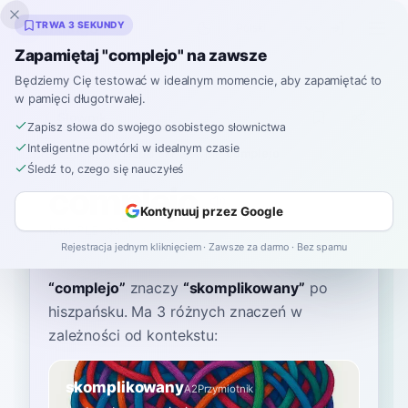
Inklingo
TRWA 3 SEKUNDY
Zapamiętaj "complejo" na zawsze
Będziemy Cię testować w idealnym momencie, aby zapamiętać to
w pamięci długotrwałej.
Słownik
Zapisz słowa do swojego osobistego słownictwa
Inteligentne powtórki w idealnym czasie
Strona główna
›
Hiszpański
›
Słownik
›
complejo
Śledź to, czego się nauczyłeś
complejo
Kontynuuj przez Google
kom-PLE-ho
komˈplexo
Rejestracja jednym kliknięciem · Zawsze za darmo · Bez spamu
“
complejo
”
znaczy
“
skomplikowany
”
po
hiszpańsku
. Ma 3 różnych znaczeń w
zależności od kontekstu:
skomplikowany
A2
Przymiotnik