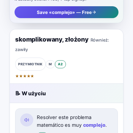
Save «complejo» — Free
skomplikowany
,
złożony
Również:
zawiły
M
A2
PRZYMIOTNIK
★
★
★
★
★
📝 W użyciu
Resolver este problema
matemático es muy
complejo
.