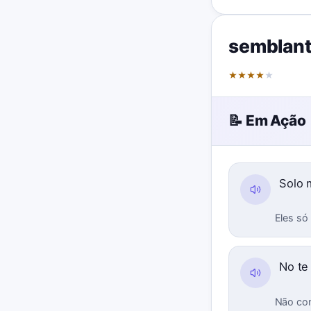
semblan
★
★
★
★
★
📝 Em Ação
Solo 
Eles só
No te
Não con