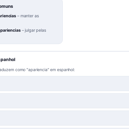
Comuns
ariencias
–
manter as
apariencias
–
julgar pelas
spanhol
raduzem como "apariencia" em espanhol: