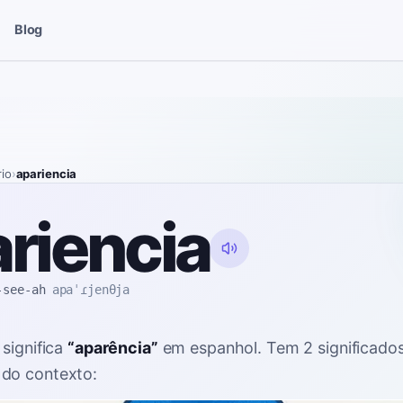
Blog
rio
›
apariencia
riencia
-see-ah
apaˈɾjenθja
significa
“
aparência
”
em espanhol
. Tem 2 significado
do contexto: