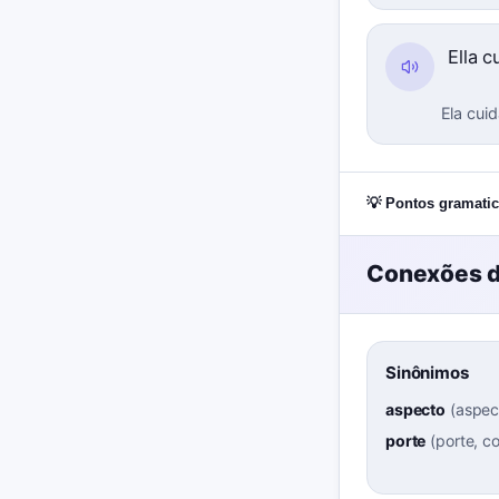
Ella 
Ela cui
💡 Pontos gramatic
Conexões d
Sinônimos
aspecto
(
aspec
porte
(
porte, 