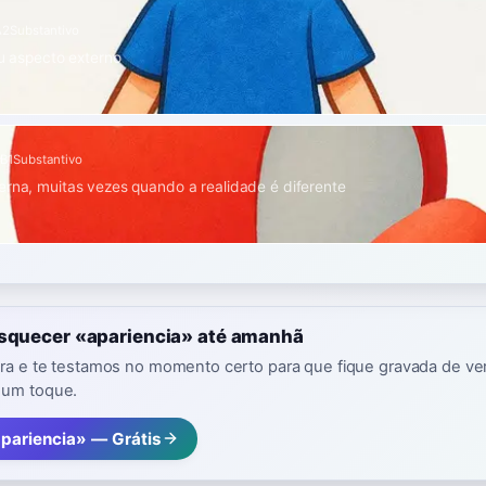
A2
Substantivo
ou aspecto externo
e
B1
Substantivo
erna, muitas vezes quando a realidade é diferente
esquecer «apariencia» até amanhã
vra e te testamos no momento certo para que fique gravada de ver
 um toque.
apariencia» — Grátis