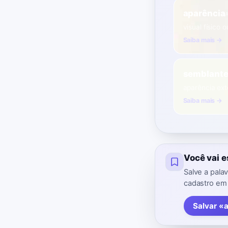
aparência
visual físico 
Saiba mais →
semblant
aparência ext
Saiba mais →
Você vai 
Salve a pala
cadastro em
Salvar «