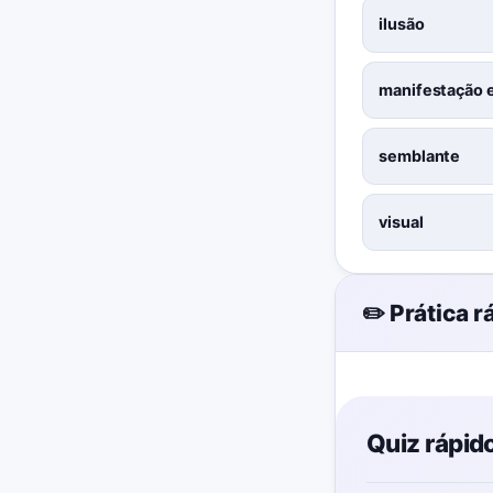
ilusão
manifestação 
semblante
visual
✏️ Prática r
Quiz rápid