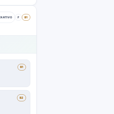
F
B1
TANTIVO
B1
B2