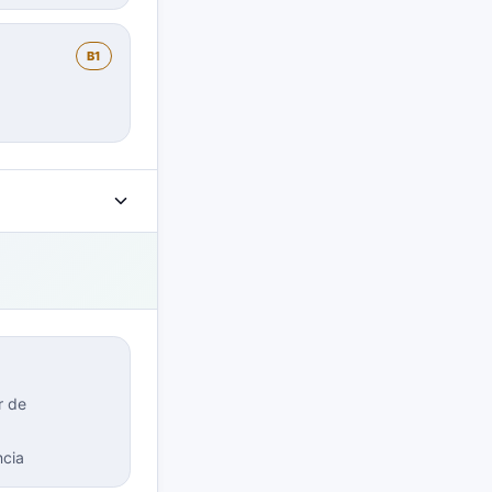
B1
r de
ncia