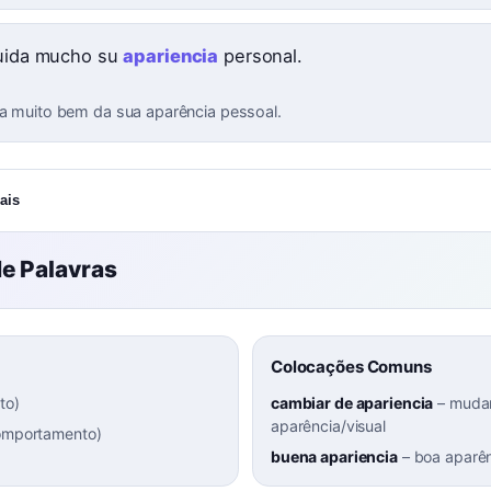
cuida mucho su
apariencia
personal.
da muito bem da sua aparência pessoal.
ais
e Palavras
Colocações Comuns
to
)
cambiar de apariencia
–
muda
aparência/visual
comportamento
)
buena apariencia
–
boa aparê