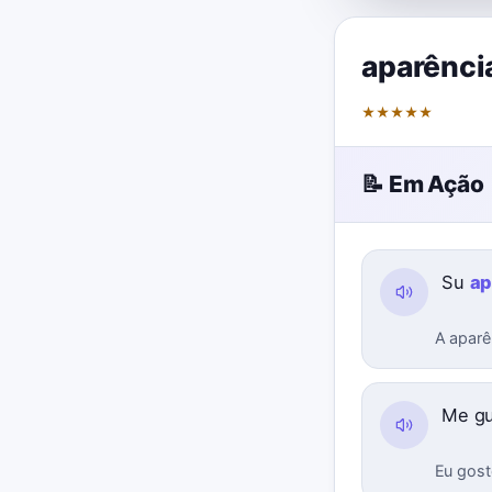
aparênci
★
★
★
★
★
📝 Em Ação
Su
ap
A aparên
Me gu
Eu gost