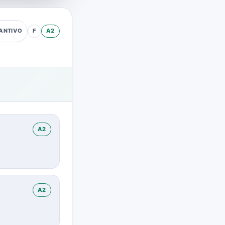
F
A2
ANTIVO
A2
A2