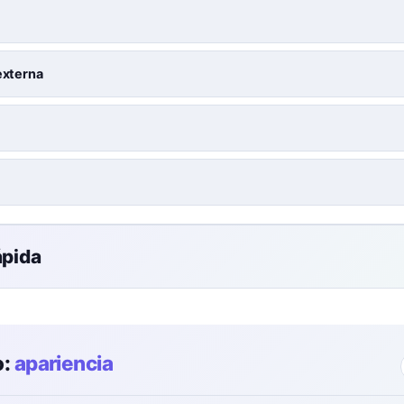
externa
ápida
o:
apariencia