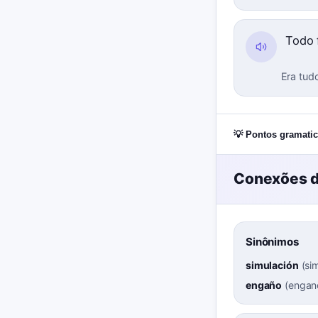
Todo 
Era tud
💡 Pontos gramatic
Conexões d
Sinônimos
simulación
(
si
engaño
(
engan