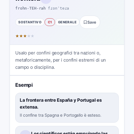
frohn-TEH-rah
fɾonˈteɾa
SOSTANTIVO
C1
GENERALE
Save
★
★
★
★
★
Usalo per confini geografici tra nazioni o,
metaforicamente, per i confini estremi di un
campo o disciplina.
Esempi
La frontera entre España y Portugal es
extensa.
Il confine tra Spagna e Portogallo è esteso.
Los científicos están empujando las