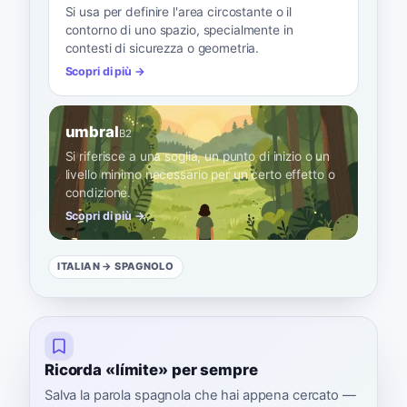
Si usa per definire l'area circostante o il
contorno di uno spazio, specialmente in
contesti di sicurezza o geometria.
Scopri di più →
umbral
B2
Si riferisce a una soglia, un punto di inizio o un
livello minimo necessario per un certo effetto o
condizione.
Scopri di più →
ITALIAN
→ SPAGNOLO
Ricorda «límite» per sempre
Salva la parola spagnola che hai appena cercato —