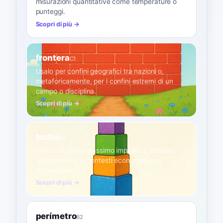
misurazioni quantitative come temperature o
punteggi.
Scopri di più →
frontera
C1
Usalo per confini geografici tra nazioni o,
metaforicamente, per i confini estremi di un
campo o disciplina.
Scopri di più →
techo
B2
Indica un livello massimo imposto o stabilito,
specialmente in contesti economici o di
plafonamento.
Scopri di più →
perímetro
B2