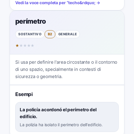
Vedi la voce completa per
“
techo
&rdquo; →
perímetro
SOSTANTIVO
B2
GENERALE
★
★
★
★
★
Si usa per definire l'area circostante o il contorno
di uno spazio, specialmente in contesti di
sicurezza o geometria.
Esempi
La policía acordonó el perímetro del
edificio.
La polizia ha isolato il perimetro dell'edificio.