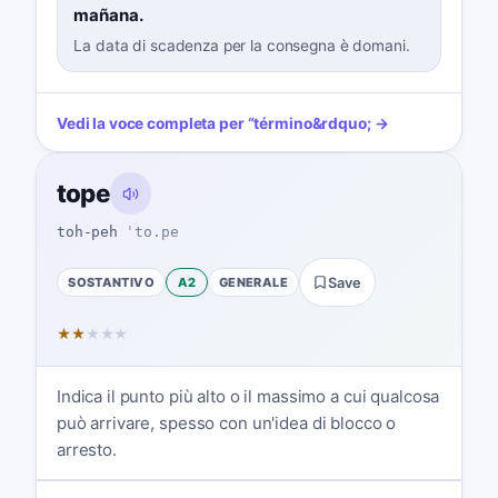
mañana.
La data di scadenza per la consegna è domani.
Vedi la voce completa per
“
término
&rdquo; →
tope
toh-peh
ˈto.pe
SOSTANTIVO
A2
GENERALE
Save
★
★
★
★
★
Indica il punto più alto o il massimo a cui qualcosa
può arrivare, spesso con un'idea di blocco o
arresto.