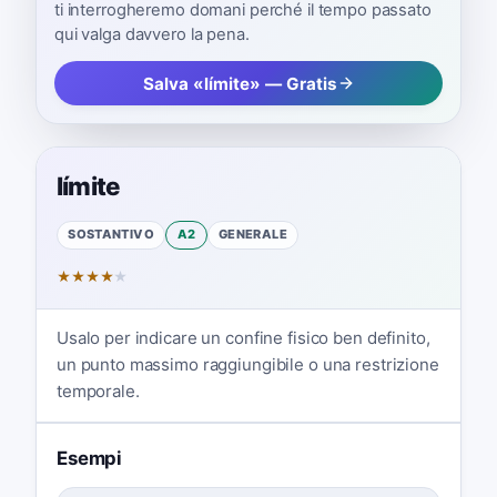
ti interrogheremo domani perché il tempo passato
qui valga davvero la pena.
Salva «límite» — Gratis
límite
SOSTANTIVO
A2
GENERALE
★
★
★
★
★
Usalo per indicare un confine fisico ben definito,
un punto massimo raggiungibile o una restrizione
temporale.
Esempi