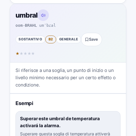
umbral
oom-BRAHL
umˈbɾal
SOSTANTIVO
B2
GENERALE
Save
★
★
★
★
★
Si riferisce a una soglia, un punto di inizio o un
livello minimo necessario per un certo effetto o
condizione.
Esempi
Superar este umbral de temperatura
activará la alarma.
Superare questa soglia di temperatura attiverà