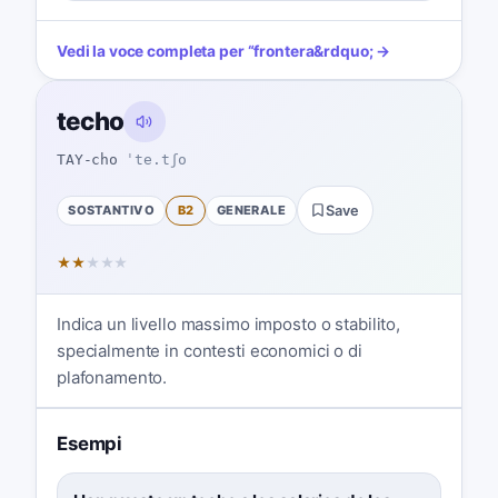
Vedi la voce completa per
“
frontera
&rdquo; →
techo
TAY-cho
ˈte.tʃo
SOSTANTIVO
B2
GENERALE
Save
★
★
★
★
★
Indica un livello massimo imposto o stabilito,
specialmente in contesti economici o di
plafonamento.
Esempi