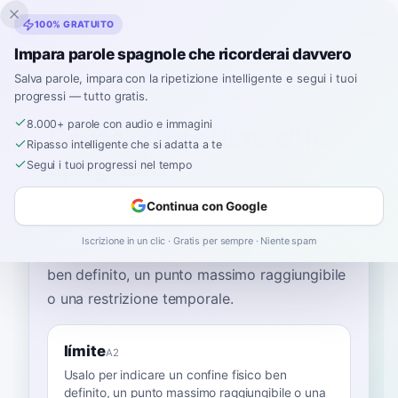
Inklingo
100% GRATUITO
Impara parole spagnole che ricorderai davvero
Salva parole, impara con la ripetizione intelligente e segui i tuoi
progressi — tutto gratis.
Home
›
Spagnolo
›
Italian
→ spagnolo
›
limite
8.000+ parole con audio e immagini
Come si dice "limite" in
Ripasso intelligente che si adatta a te
spagnolo
Segui i tuoi progressi nel tempo
Continua con Google
La parola spagnola più comune per
“
limite
”
è
Iscrizione in un clic · Gratis per sempre · Niente spam
“
límite
”
—
usalo per indicare un confine fisico
ben definito, un punto massimo raggiungibile
o una restrizione temporale
.
límite
A2
Usalo per indicare un confine fisico ben
definito, un punto massimo raggiungibile o una