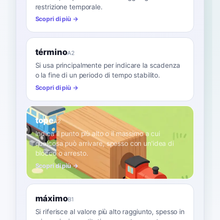
restrizione temporale.
Scopri di più →
término
A2
Si usa principalmente per indicare la scadenza
o la fine di un periodo di tempo stabilito.
Scopri di più →
tope
A2
Indica il punto più alto o il massimo a cui
qualcosa può arrivare, spesso con un'idea di
blocco o arresto.
Scopri di più →
máximo
B1
Si riferisce al valore più alto raggiunto, spesso in