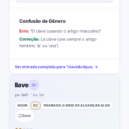
Confusão de Gênero
Erro:
“
El clave (usando o artigo masculino)
”
Correção:
La clave (use sempre o artigo
feminino 'la' ou 'una').
Ver entrada completa para
“
clave
&rdquo; →
llave
ya-beh
ˈʎa.be
NOUN
B2
FIGURADO, O MEIO DE ALCANÇAR ALGO
Save