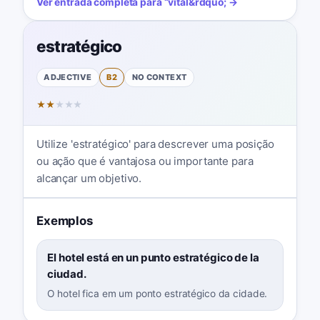
Ver entrada completa para
“
vital
&rdquo; →
estratégico
ADJECTIVE
B2
NO CONTEXT
★
★
★
★
★
Utilize 'estratégico' para descrever uma posição
ou ação que é vantajosa ou importante para
alcançar um objetivo.
Exemplos
El hotel está en un punto estratégico de la
ciudad.
O hotel fica em um ponto estratégico da cidade.