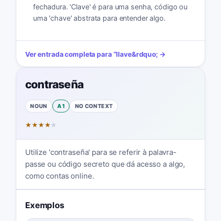
fechadura. 'Clave' é para uma senha, código ou
uma 'chave' abstrata para entender algo.
Ver entrada completa para
“
llave
&rdquo; →
contraseña
NOUN
A1
NO CONTEXT
★
★
★
★
★
Utilize 'contraseña' para se referir à palavra-
passe ou código secreto que dá acesso a algo,
como contas online.
Exemplos