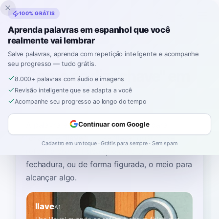
Inklingo
100% GRÁTIS
Aprenda palavras em espanhol que você
realmente vai lembrar
Início
›
Espanhol
›
Portuguese
→ espanhol
›
chave
Salve palavras, aprenda com repetição inteligente e acompanhe
seu progresso — tudo grátis.
Como se diz "chave" em
8.000+ palavras com áudio e imagens
espanhol
Revisão inteligente que se adapta a você
Acompanhe seu progresso ao longo do tempo
A palavra espanhola mais comum para
Continuar com Google
“
chave
”
é
“
llave
”
—
use 'llave' quando se
Cadastro em um toque · Grátis para sempre · Sem spam
referir à chave física que abre uma
fechadura, ou de forma figurada, o meio para
alcançar algo
.
llave
A1