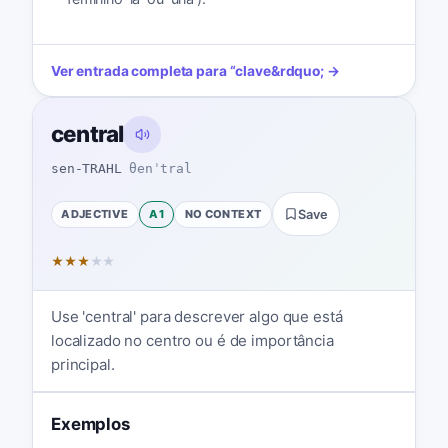
Ver entrada completa para
“
clave
&rdquo; →
central
sen-TRAHL
θenˈtral
ADJECTIVE
A1
NO CONTEXT
Save
★
★
★
★
★
Use 'central' para descrever algo que está
localizado no centro ou é de importância
principal.
Exemplos