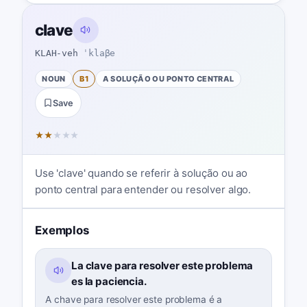
clave
KLAH-veh
ˈklaβe
NOUN
B1
A SOLUÇÃO OU PONTO CENTRAL
Save
★
★
★
★
★
Use 'clave' quando se referir à solução ou ao
ponto central para entender ou resolver algo.
Exemplos
La clave para resolver este problema
es la paciencia.
A chave para resolver este problema é a