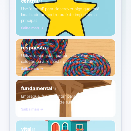
central
A1
Use 'central' para descrever algo que está
localizado no centro ou é de importância
principal.
Saiba mais →
respuesta
B1
Utilize 'respuesta' quando 'chave' se referir à
solução ou à resposta para um problema.
Saiba mais →
fundamental
B1
Empregue 'fundamental' para indicar algo que é
básico, essencial ou de suma importância.
Saiba mais →
vital
B1