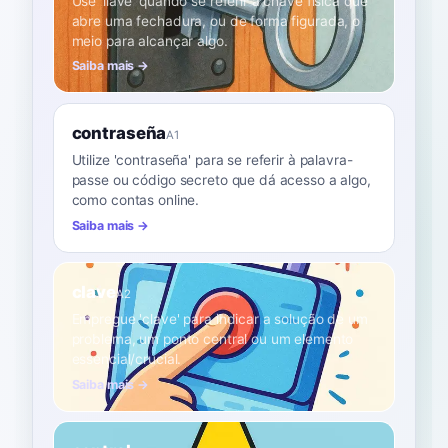
Use 'llave' quando se referir à chave física que
abre uma fechadura, ou de forma figurada, o
meio para alcançar algo.
Saiba mais →
contraseña
A1
Utilize 'contraseña' para se referir à palavra-
passe ou código secreto que dá acesso a algo,
como contas online.
Saiba mais →
clave
A2
Empregue 'clave' para indicar a solução de um
problema, um ponto central ou um elemento
essencial/crucial.
Saiba mais →