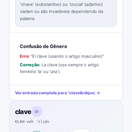
'chave' (substantivo) ou 'crucial' (adjetivo)
variam ou são invariáveis dependendo da
palavra.
Confusão de Gênero
Erro:
“
El clave (usando o artigo masculino)
”
Correção:
La clave (use sempre o artigo
feminino 'la' ou 'una').
Ver entrada completa para
“
clave
&rdquo; →
clave
KLAH-veh
ˈklaβe