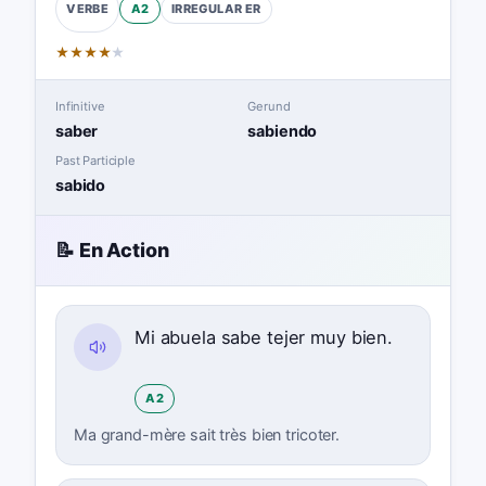
A2
IRREGULAR
ER
VERBE
★
★
★
★
★
Infinitive
Gerund
saber
sabiendo
Past Participle
sabido
📝 En Action
Mi abuela sabe tejer muy bien.
A2
Ma grand-mère sait très bien tricoter.