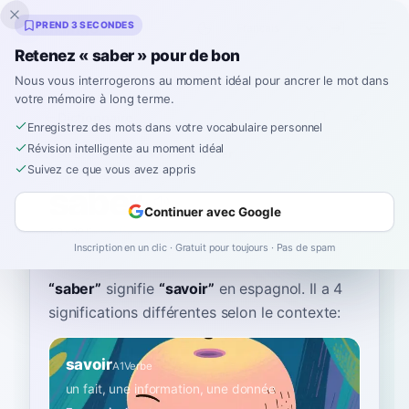
Inklingo
PREND 3 SECONDES
Retenez « saber » pour de bon
Nous vous interrogerons au moment idéal pour ancrer le mot dans
votre mémoire à long terme.
Dictionnaire
Enregistrez des mots dans votre vocabulaire personnel
Révision intelligente au moment idéal
Accueil
›
Espagnol
›
Dictionnaire
›
saber
Suivez ce que vous avez appris
saber
Continuer avec Google
sa-ber
saˈβeɾ
Inscription en un clic · Gratuit pour toujours · Pas de spam
“
saber
”
signifie
“
savoir
”
en espagnol
. Il a 4
significations différentes selon le contexte:
savoir
A1
Verbe
un fait, une information, une donnée