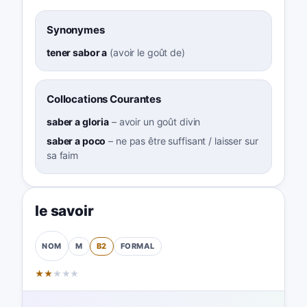
Synonymes
tener sabor a
(
avoir le goût de
)
Collocations Courantes
saber a gloria
–
avoir un goût divin
saber a poco
–
ne pas être suffisant / laisser sur
sa faim
le savoir
M
B2
FORMAL
NOM
★
★
★
★
★