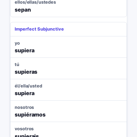
ellos/ellas/ustedes
sepan
Imperfect Subjunctive
yo
supiera
tú
supieras
él/ella/usted
supiera
nosotros
supiéramos
vosotros
supierais