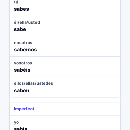
tú
sabes
él/ella/usted
sabe
nosotros
sabemos
vosotros
sabéis
ellos/ellas/ustedes
saben
Imperfect
yo
sabía