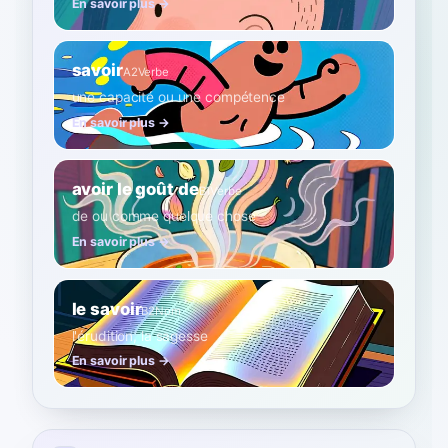
En savoir plus →
savoir
A2
Verbe
une capacité ou une compétence
En savoir plus →
avoir le goût de
B1
Verbe
de ou comme quelque chose
En savoir plus →
le savoir
B2
Nom
l'érudition, la sagesse
En savoir plus →