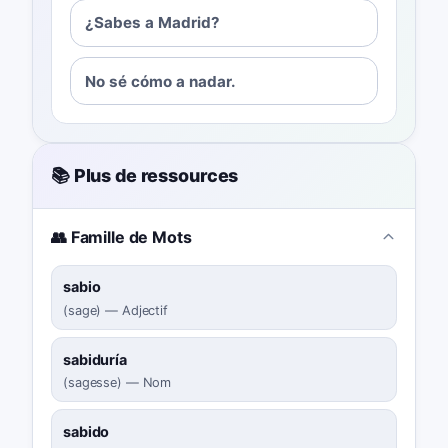
¿Sabes a Madrid?
No sé cómo a nadar.
📚 Plus de ressources
👥 Famille de Mots
sabio
(
sage
)
—
Adjectif
sabiduría
(
sagesse
)
—
Nom
sabido