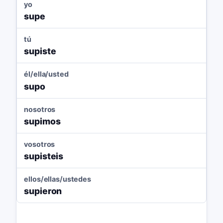
yo
supe
tú
supiste
él/ella/usted
supo
nosotros
supimos
vosotros
supisteis
ellos/ellas/ustedes
supieron