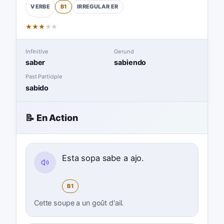
B1
IRREGULAR
ER
VERBE
★
★
★
★
★
Infinitive
Gerund
saber
sabiendo
Past Participle
sabido
📝 En Action
Esta sopa sabe a ajo.
B1
Cette soupe a un goût d'ail.