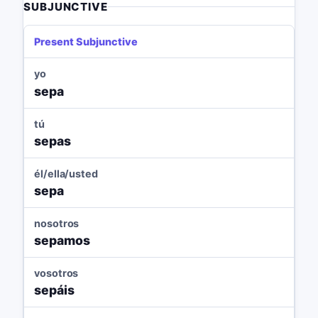
SUBJUNCTIVE
Present Subjunctive
yo
sepa
tú
sepas
él/ella/usted
sepa
nosotros
sepamos
vosotros
sepáis