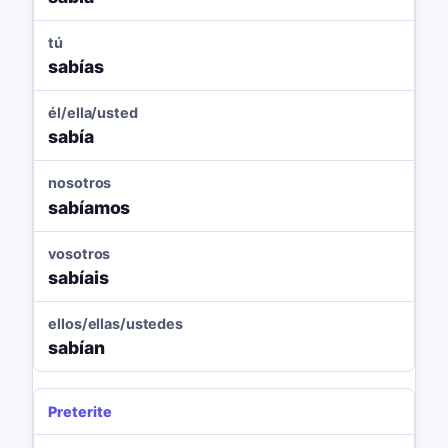
tú
sabías
él/ella/usted
sabía
nosotros
sabíamos
vosotros
sabíais
ellos/ellas/ustedes
sabían
Preterite