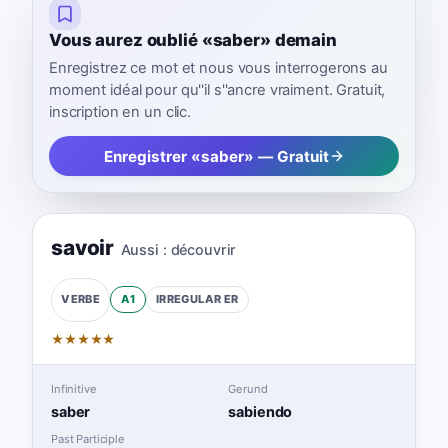
Vous aurez oublié «saber» demain
Enregistrez ce mot et nous vous interrogerons au
moment idéal pour qu''il s''ancre vraiment. Gratuit,
inscription en un clic.
Enregistrer «saber» — Gratuit
savoir
Aussi :
découvrir
A1
IRREGULAR
ER
VERBE
★
★
★
★
★
Infinitive
Gerund
saber
sabiendo
Past Participle