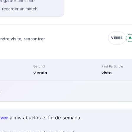
regarder une série
–
regarder un match
A
VERBE
endre visite
,
rencontrer
Gerund
Past Participle
viendo
visto
n
a
ver
a mis abuelos el fin de semana.