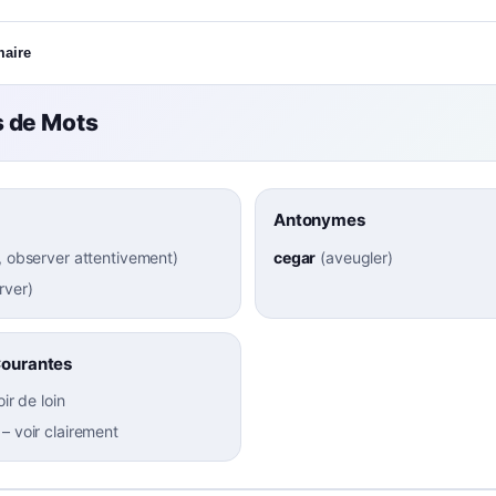
maire
 de Mots
Antonymes
, observer attentivement
)
cegar
(
aveugler
)
rver
)
Courantes
oir de loin
–
voir clairement