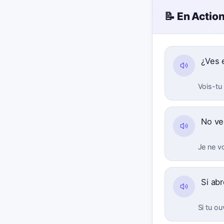
📝 En Actio
¿Ves 
Vois-tu 
No ve
Je ne vo
Si abr
Si tu ou