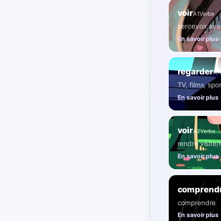
voir
A1
Verbe
percevoir ave
En savoir plus
regarder
A1
TV, films, spo
En savoir plus
voir
A2
Verbe
rendre visite
En savoir plus
comprend
comprendre
En savoir plus