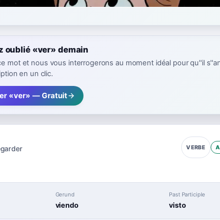
z oublié «ver» demain
ce mot et nous vous interrogerons au moment idéal pour qu''il s''a
iption en un clic.
er «ver» — Gratuit
A
VERBE
egarder
Gerund
Past Participle
viendo
visto