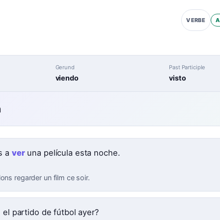
A
VERBE
Gerund
Past Participle
viendo
visto
n
s a
ver
una película esta noche.
ons regarder un film ce soir.
 el partido de fútbol ayer?