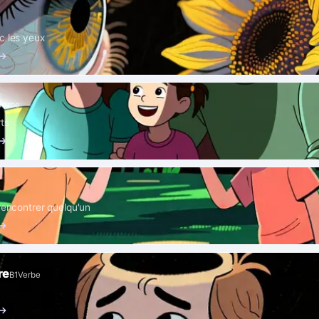
c les yeux
 →
Verbe
rts
 →
/rencontrer quelqu'un
 →
re
B1
Verbe
 →