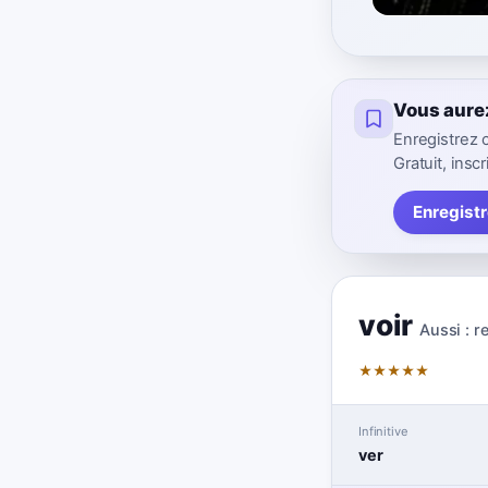
Vous aure
Enregistrez 
Gratuit, inscr
Enregistr
voir
Aussi :
r
★
★
★
★
★
Infinitive
ver