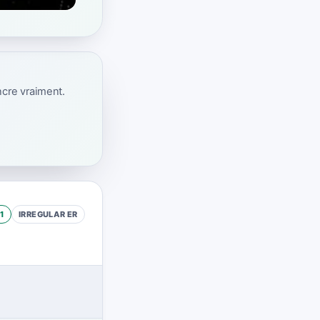
ncre vraiment.
1
IRREGULAR
ER