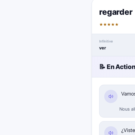
regarder
★
★
★
★
★
Infinitive
ver
📝 En Actio
Vamo
Nous all
¿Viste