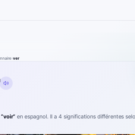
onnaire
›
ver
“
voir
”
en espagnol
. Il a 4 significations différentes sel