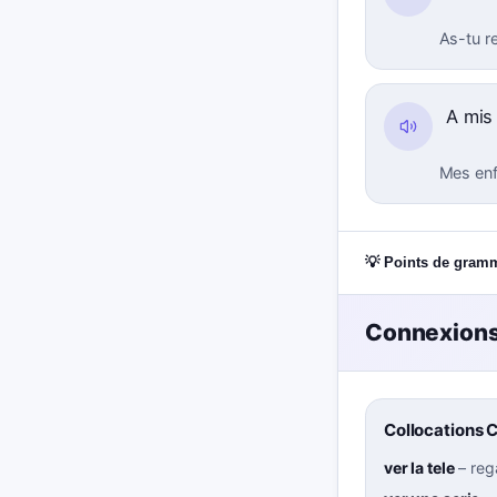
As-tu r
A mis
Mes enf
💡 Points de gram
Connexions
Collocations 
ver la tele
–
reg