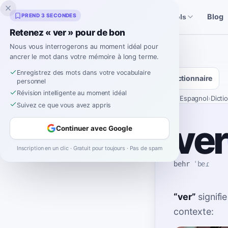
Inklingo
PREND 3 SECONDES
Blog
Histoires
Outils espagnols
Retenez « ver » pour de bon
Nous vous interrogerons au moment idéal pour
ancrer le mot dans votre mémoire à long terme.
Enregistrez des mots dans votre vocabulaire
Dictionnaire
personnel
Révision intelligente au moment idéal
Accueil
›
Espagnol
›
Dicti
Suivez ce que vous avez appris
ver
Continuer avec Google
Inscription en un clic · Gratuit pour toujours · Pas de spam
behr
ˈbeɾ
“
ver
”
signifie
contexte: