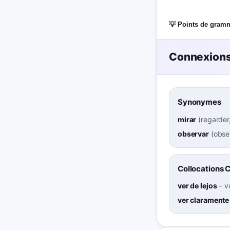
💡 Points de gram
Connexions
Synonymes
mirar
(
regarder
observar
(
obse
Collocations 
ver de lejos
–
v
ver claramente