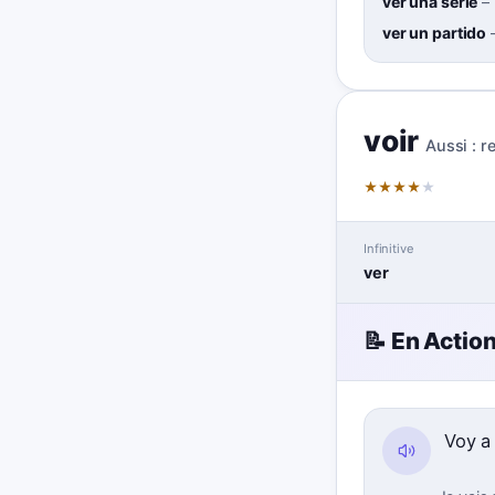
ver una serie
–
ver un partido
voir
Aussi :
r
★
★
★
★
★
Infinitive
ver
📝 En Actio
Voy 