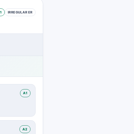
1
IRREGULAR
ER
A1
A2