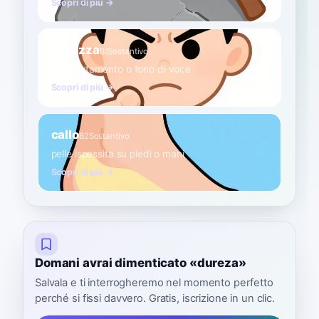
Scopri di più →
durezza
B1
Sostantivo
comportamento o tono di voce
Scopri di più →
callo
B2
Sostantivo
pelle ispessita su piedi o mani
Scopri di più →
Domani avrai dimenticato «dureza»
Salvala e ti interrogheremo nel momento perfetto
perché si fissi davvero. Gratis, iscrizione in un clic.