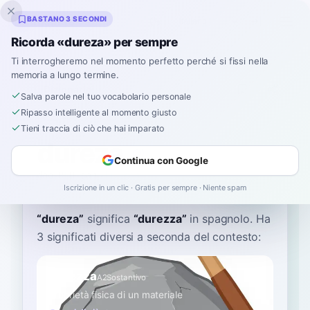
Inklingo
BASTANO 3 SECONDI
Ricorda «dureza» per sempre
Ti interrogheremo nel momento perfetto perché si fissi nella
memoria a lungo termine.
Dizionario
Salva parole nel tuo vocabolario personale
Ripasso intelligente al momento giusto
Home
›
Spagnolo
›
Dizionario
›
dureza
Tieni traccia di ciò che hai imparato
dureza
Continua con Google
doo-REH-sah
duˈɾesa
Iscrizione in un clic · Gratis per sempre · Niente spam
“
dureza
”
significa
“
durezza
”
in spagnolo
. Ha
3 significati diversi a seconda del contesto:
durezza
A2
Sostantivo
proprietà fisica di un materiale