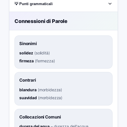
💡 Punti grammaticali
Connessioni di Parole
Sinonimi
solidez
(
solidità
)
firmeza
(
fermezza
)
Contrari
blandura
(
morbidezza
)
suavidad
(
morbidezza
)
Collocazioni Comuni
dureza del agua
–
durezza dell'acqua