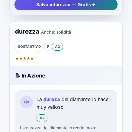
Salva «dureza» — Gratis
durezza
Anche:
solidità
F
A2
SOSTANTIVO
★
★
★
★
★
📝 In Azione
La
dureza
del diamante lo hace
muy valioso.
A2
La durezza del diamante lo rende molto