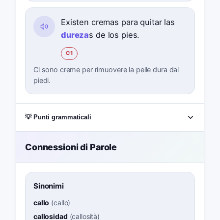
Existen cremas para quitar las
dureza
s de los pies.
C1
Ci sono creme per rimuovere la pelle dura dai
piedi.
💡 Punti grammaticali
Connessioni di Parole
Sinonimi
callo
(
callo
)
callosidad
(
callosità
)