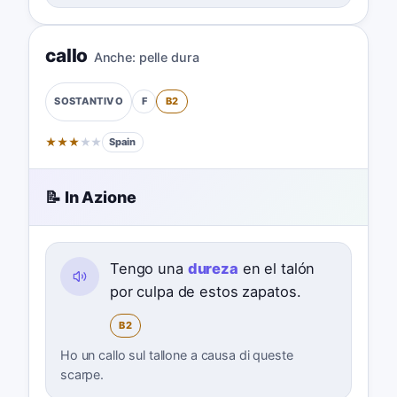
callo
Anche:
pelle dura
F
B2
SOSTANTIVO
★
★
★
★
★
Spain
📝 In Azione
Tengo una
dureza
en el talón
por culpa de estos zapatos.
B2
Ho un callo sul tallone a causa di queste
scarpe.