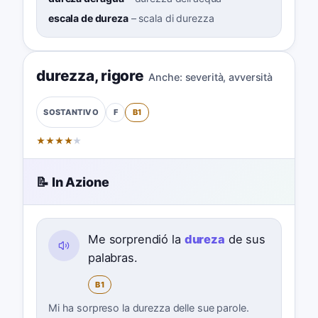
escala de dureza
–
scala di durezza
durezza
,
rigore
Anche:
severità
,
avversità
F
B1
SOSTANTIVO
★
★
★
★
★
📝 In Azione
Me sorprendió la
dureza
de sus
palabras.
B1
Mi ha sorpreso la durezza delle sue parole.