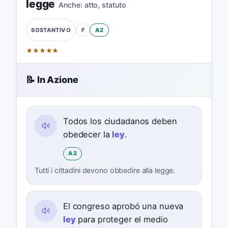
legge
Anche:
atto
,
statuto
F
A2
SOSTANTIVO
★
★
★
★
★
📝 In Azione
Todos los ciudadanos deben
obedecer la
ley
.
A2
Tutti i cittadini devono obbedire alla legge.
El congreso aprobó una nueva
ley
para proteger el medio