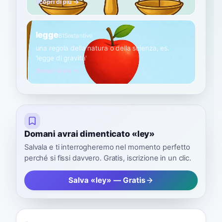
Scopri di più →
legge
B1
Sostantivo
una regola della natura o della scienza, es.
'legge di gravità'
Scopri di più →
Domani avrai dimenticato «ley»
Salvala e ti interrogheremo nel momento perfetto
perché si fissi davvero. Gratis, iscrizione in un clic.
Salva «ley» — Gratis